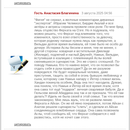
21 серия (суб)
цитировать
22 серия
Гость Анастасия Благинина
3 августа 2025 04:56
22 серия (суб)
"Фигня" не сериал, а желчные комментарии диванных
"экспертов". Ибрагим Челиккол, Бирдже Акалай и все
23 серия
актёры и актрисы сериала прожили свои роли. По-мне бред
лишь отцовство Ферхата на Озге. Но я подумала, что
23 серия (суб)
можно решить, что Ферхат под влиянием того, что
изменился, просто взял ответственность за девочку,
которая родному папаше нужна лишь как прикрытие, а
24 серия
Вильдан долгое время выпивала, ей тоже было не особо до
дочери. Истерики Аслы бесили и меня, тем не менее, с
24 серия (суб)
другой стороны: коварная и мстительная Джюлиде
(Жюлиде), подлючий и наглый Джунейт, Намык, Вильдан,
25 серия
вступившая в коалицию с племянницей Аслы волей
сменившихся сценаристов. Это же стресс сплошной. По-
поводу Намыка. Кто-то наивно верит, что он позволил бы
25 серия (суб)
отдать себя в руки правосудия?! Да он же разумом
повредился. Не будет нормальный человек, даже
26 серия
преступник, тащить за собой в огонь бывшую любовницу и
сына, которому сам Намык напару с Йетер сломал жизнь.
26 серия (суб)
Хандан покинула особняк. Ведь она тест находила. Думаю,
она поняла, что Намык и Йетер ей всё время лгали, хотя
она сама тот ещё "подарок": вечная сварливая бабуля. Да и
27 серия
Гюльсюм женой Абиддина она так и не признала. Что ей там
делать?! Идиль не была своей в этой семье. Так что вполне
27 серия (суб)
закономерно. Мне лишь жаль, что не развили линию
Ферхата и Айхан. Он же ей явно понравился, потом Айхан с
28 серия
Азатом решили сценаристы "слить", и сделали из Айхан
соединяющую влюблённые сердца. Она сама позвонила
Аслы, чтоб сообщить ей, что Ферхат собирается с ней
28 серия (суб)
развестись, хотя не хочет сам этого.
29 серия
цитировать