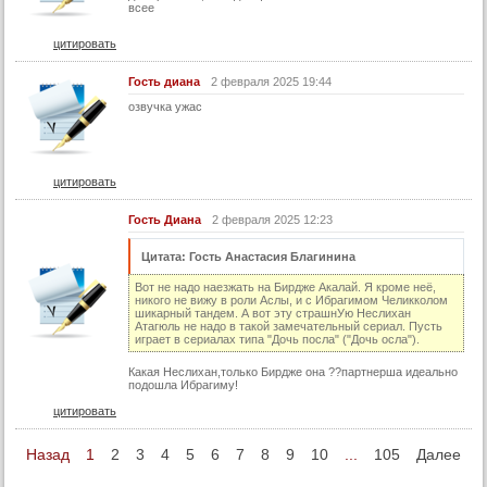
всее
цитировать
Гость диана
2 февраля 2025 19:44
озвучка ужас
цитировать
Гость Диана
2 февраля 2025 12:23
Цитата: Гость Анастасия Благинина
Вот не надо наезжать на Бирдже Акалай. Я кроме неё,
никого не вижу в роли Аслы, и с Ибрагимом Челикколом
шикарный тандем. А вот эту страшнУю Неслихан
Атагюль не надо в такой замечательный сериал. Пусть
играет в сериалах типа "Дочь посла" ("Дочь осла").
Какая Неслихан,только Бирдже она ??партнерша идеально
подошла Ибрагиму!
цитировать
Назад
1
2
3
4
5
6
7
8
9
10
...
105
Далее