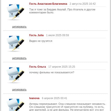
29 серия (суб)
Гость Анастасия Благинина
2 августа 2025 16:42
30 серия
Так я тоже за Бирдже Акалай. Про Атагюль в другом
комментарии было.
30 серия (суб)
31 серия
цитировать
31 серия (суб)
32 серия
Гость Julia
1 июля 2025 09:59
Видео не грузятся
32 серия (суб)
Конец
цитировать
Гость Ольга
17 апреля 2025 15:25
почему фильмы не показываются?
цитировать
Ivanova
6 апреля 2025 00:41
Актеры переигрывают. Она слишком показывает ненависть.
Он слишком «рисуется» И «рисуется» на публику, то есть,
для зрителей, а не для фильма. Не впечатлило вот это вот