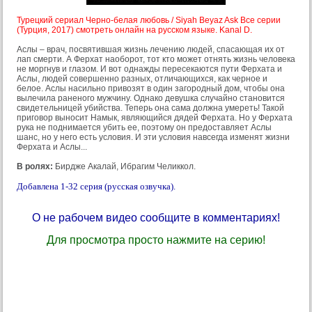
Турецкий сериал Черно-белая любовь / Siyah Beyaz Ask Все серии
(Турция, 2017) смотреть онлайн на русском языке. Kanal D.
Аслы – врач, посвятившая жизнь лечению людей, спасающая их от
лап смерти. А Ферхат наоборот, тот кто может отнять жизнь человека
не моргнув и глазом. И вот однажды пересекаются пути Ферхата и
Аслы, людей совершенно разных, отличающихся, как черное и
белое. Аслы насильно привозят в один загородный дом, чтобы она
вылечила раненого мужчину. Однако девушка случайно становится
свидетельницей убийства. Теперь она сама должна умереть! Такой
приговор выносит Намык, являющийся дядей Ферхата. Но у Ферхата
рука не поднимается убить ее, поэтому он предоставляет Аслы
шанс, но у него есть условия. И эти условия навсегда изменят жизни
Ферхата и Аслы...
В ролях:
Бирдже Акалай, Ибрагим Челиккол.
Добавлена 1-32 серия (русская озвучка).
О не рабочем видео сообщите в комментариях!
Для просмотра просто нажмите на серию!