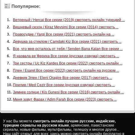
Популярное:
Ветреный / Hercai Все серии (2019) смотреть онлайн турецкий ...
Вишневый сезон / Kiraz Mevsimi Все серии (2014) смотреть ...
Правосудие / Yargi Все серии (2021) смотреть онлайн на ...
Девушка за стеклом / Camdaki Kiz Все серии (2021) смотреть ...
Все, что мне осталось от тебя / Senden Bana Kalan Все серии ...
Я назвала ее Фериха Все серии (русская озвучка) смотреть ...
Три сестры / Uc Kiz Kardes Все серии (2022) смотреть онлайн ...
Плен / Esaret Все серии (2022) смотреть онлайн на русском ...
Дневник Элен / Eleni Oragire Все серии (2017) смотреть ...
Прилив / Med Cezir Все серии (русская озвучка) смотреть ...
Зимнее солнце / Kis Gunesi Все серии (2016) смотреть онлайн ...
Меня зовут Фарах / Adim Farah Все серии (2023) смотреть ...
У нас Вы можете
смотреть онлайн лучшие русские, индийские,
турецкие сериалы на русском языке
, армянские, пакистанские
сериалы, новые фильмы, мультфильмы, телешоу и многое другое...
Наш сайт открыт для всех: здесь можно смотреть онлайн бесплатно в