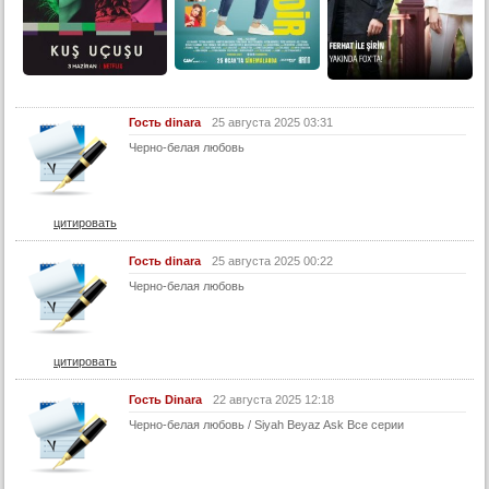
13 серия (суб)
14 серия
14 серия (суб)
15 серия
Гость dinara
25 августа 2025 03:31
15 серия (суб)
Черно-белая любовь
16 серия
16 серия (суб)
17 серия
цитировать
17 серия (суб)
Гость dinara
25 августа 2025 00:22
18 серия
Черно-белая любовь
18 серия (суб)
19 серия
цитировать
19 серия (суб)
20 серия
Гость Dinara
22 августа 2025 12:18
Черно-белая любовь / Siyah Beyaz Ask Все серии
20 серия (суб)
21 серия