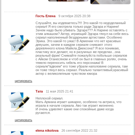
29 серия
30 серия
Гость Елена
9 октября 2025 20:38
31 серия
Слушайте, вы издеваетесь?!!! Это какой-то недоделанный
сериал! Я его смотрела только ради Эдгара и Нарине!
Зачем надо было убивать Эдгара??? А Нарине оставлять с
32 серия
этим алкашом? Актер, играющий Эдгара тянул на себе весь
сериал наполненный бездарными артистами. Особенно
33 серия
Эрика. Это какой-то ужас! В Армении что нет красивых
девушек, зачем в каждом сериале снимают этого
34 серия
деревянного клона Майкла Джексона? Я все понимаю,
пластику все делают, но в разумных же пределах...она
реальный фрик! Снимайте пожалуйста побольше сериалов
35 серия
с Айком Оганесяном и чтоб он был в главных ролях, очень
тяжело переносить гибель его персонажа! В
36 серия
сериале"вдвоем" его тоже убрали наполовине сериала, там
он тоже тянул весь сериал. Реально талантливый,красивый
37 серия
актер с великолепным чувством юмора
цитировать
38 серия
39 серия
Тата
11 мая 2025 21:41
40 серия
Неплохой сериал.
Мать Армана играет шикарно, особенно та актриса, что
играла в начале сериала. Аво так играет жизненно.
41 серия
И очень удивляет какие они спокойные даже когда
ругаются.
42 серия
цитировать
43 серия
elena nikolova
26 сентября 2022 21:32
44 серия