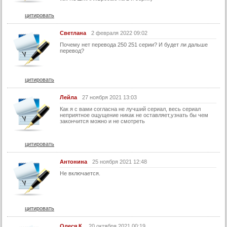
61 серия
цитировать
62 серия
Светлана
2 февраля 2022 09:02
63 серия
Почему нет перевода 250 251 серии? И будет ли дальше
перевод?
64 серия
65 серия
цитировать
66 серия
67 серия
Лейла
27 ноября 2021 13:03
68 серия
Как я с вами согласна не лучший сериал, весь сериал
неприятное ощущение никак не оставляет,узнать бы чем
закончится можно и не смотреть
69 серия
70 серия
цитировать
71 серия
Антонина
25 ноября 2021 12:48
72 серия
Не включается.
73 серия
74 серия
75 серия
цитировать
76 серия
Олеся К.
20 октября 2021 00:19