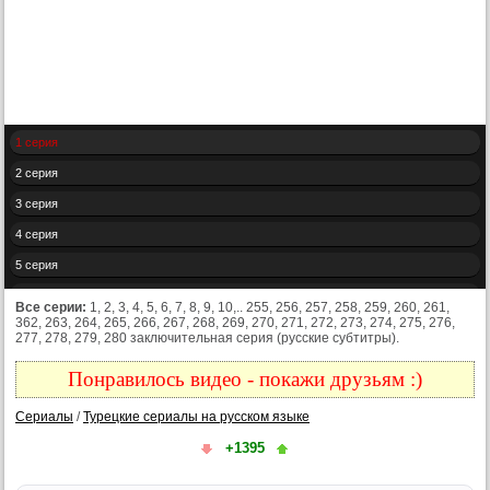
1 серия
2 серия
3 серия
4 серия
5 серия
6 серия
Все серии:
1, 2, 3, 4, 5, 6, 7, 8, 9, 10,.. 255, 256, 257, 258, 259, 260, 261,
362, 263, 264, 265, 266, 267, 268, 269, 270, 271, 272, 273, 274, 275, 276,
7 серия
277, 278, 279, 280 заключительная серия (русские субтитры).
8 серия
Понравилось видео - покажи друзьям :)
9 серия
Сериалы
/
Турецкие сериалы на русском языке
10 серия
+1395
11 серия
12 серия