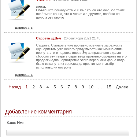
77 серия
люси
,
Объясните пожалуйста 280 был конец что ли? Все такие
весёлые в конце, что с Анаит и с другими, вообще не
78 серия
поняла эту серию
79 серия
цитировать
80 серия
Саррета щШёл
26 сентября 2021 21:43
81 серия
Саррета. Смотреть уже противно извините за резкость
82 серия
сценаристам уже нечего придумывать как можно опять
вернуть этого подонка вновь Эдгар правильно сделал
сбросил эту тварь в овраг ведь противно смотреть на его
83 серия
проделки одна нервотрёпка этого персонажа давно надо
было выкинуть из сериала да простит меня актёр
84 серия
исполнявший его роль
85 серия
цитировать
86 серия
Назад
1
2
3
4
5
6
7
8
9
10
...
15
Далее
87 серия
88 серия
89 серия
Добавление комментария
90 серия
Ваше Имя:
91 серия
92 серия