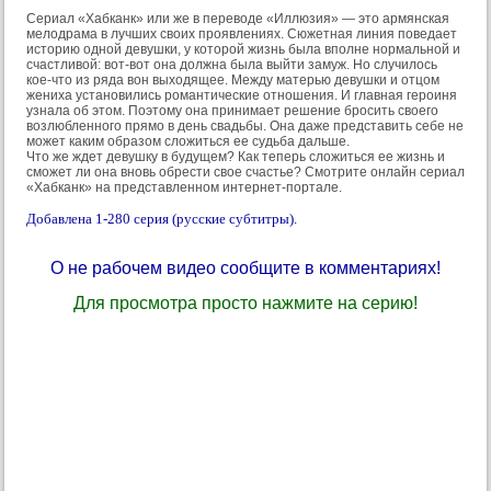
Сериал «Хабканк» или же в переводе «Иллюзия» — это армянская
мелодрама в лучших своих проявлениях. Сюжетная линия поведает
историю одной девушки, у которой жизнь была вполне нормальной и
счастливой: вот-вот она должна была выйти замуж. Но случилось
кое-что из ряда вон выходящее. Между матерью девушки и отцом
жениха установились романтические отношения. И главная героиня
узнала об этом. Поэтому она принимает решение бросить своего
возлюбленного прямо в день свадьбы. Она даже представить себе не
может каким образом сложиться ее судьба дальше.
Что же ждет девушку в будущем? Как теперь сложиться ее жизнь и
сможет ли она вновь обрести свое счастье? Смотрите онлайн сериал
«Хабканк» на представленном интернет-портале.
Добавлена 1-280 серия (русские субтитры).
О не рабочем видео сообщите в комментариях!
Для просмотра просто нажмите на серию!