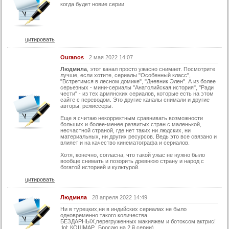
когда будет новие серии
45 серия
46 серия
47 серия
цитировать
48 серия
Ouranos
2 мая 2022 14:07
49 серия
Людмила
, этот канал просто ужасно снимает. Посмотрите
лучше, если хотите, сериалы "Особенный класс",
50 серия
"Встретимся в лесном домике", "Дневник Элен". А из более
серьезных - мини-сериалы "Анатолийская история", "Ради
чести" - из тех армянских сериалов, которые есть на этом
51 серия
сайте с переводом. Это другие каналы снимали и другие
авторы, режиссеры.
52 серия
Еще я считаю некорректным сравнивать возможности
53 серия
больших и более-менее развитых стран с маленькой,
несчастной страной, где нет таких ни людских, ни
материальных, ни других ресурсов. Ведь это все связано и
54 серия
влияет и на качество кинематографа и сериалов.
55 серия
Хотя, конечно, согласна, что такой ужас не нужно было
вообще снимать и позорить древнюю страну и народ с
56 серия
богатой историей и культурой.
цитировать
57 серия
58 серия
Людмила
28 апреля 2022 14:49
Ни в турецких,ни в индийских сериалах не было
59 серия
одновременно такого количества
БЕЗДАРНЫХ,перегруженных макияжем и ботоксом актрис!
60 серия
:lol: КОШМАР...Бросаю на 2 й серии)