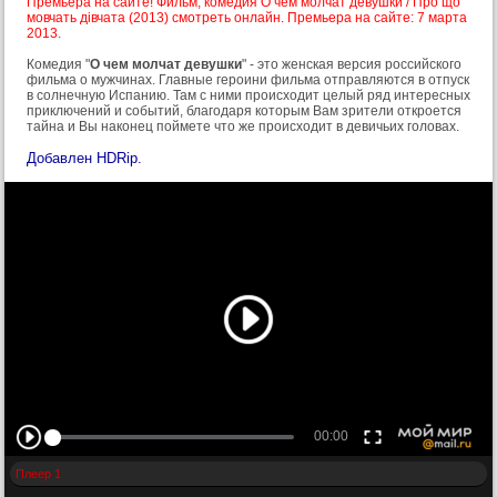
Премьера на сайте! Фильм, комедия О чем молчат девушки / Про що
мовчать дівчата (2013) смотреть онлайн. Премьера на сайте: 7 марта
2013.
Комедия "
О чем молчат девушки
" - это женская версия российского
фильма о мужчинах. Главные героини фильма отправляются в отпуск
в солнечную Испанию. Там с ними происходит целый ряд интересных
приключений и событий, благодаря которым Вам зрители откроется
тайна и Вы наконец поймете что же происходит в девичьих головах.
Добавлен HDRip.
Плеер 1