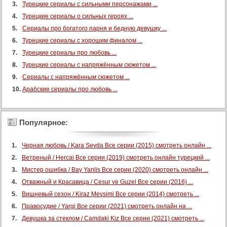
Турецкие сериалы с сильными персонажами ...
Турецкие сериалы о сильных героях ...
Сериалы про богатого парня и бедную девушку ...
Турецкие сериалы с хорошим финалом ...
Турецкие сериалы про любовь ...
Турецкие сериалы с напряжённым сюжетом ...
Сериалы с напряжённым сюжетом ...
Арабские сериалы про любовь ...
Популярное:
Черная любовь / Kara Sevda Все серии (2015) смотреть онлайн ...
Ветреный / Hercai Все серии (2019) смотреть онлайн турецкий ...
Мистер ошибка / Bay Yanlis Все серии (2020) смотреть онлайн ...
Отважный и Красавица / Cesur ve Guzel Все серии (2016) ...
Вишневый сезон / Kiraz Mevsimi Все серии (2014) смотреть ...
Правосудие / Yargi Все серии (2021) смотреть онлайн на ...
Девушка за стеклом / Camdaki Kiz Все серии (2021) смотреть ...