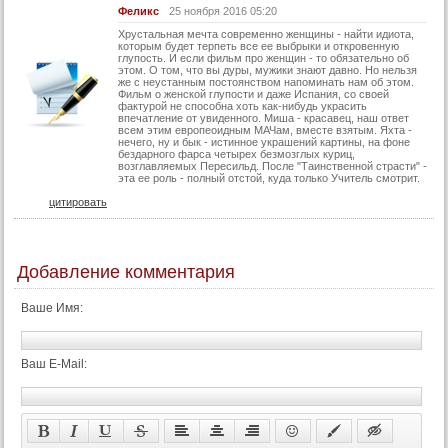
Феликс
25 ноября 2016 05:20
Хрустальная мечта современно женщины - найти идиота,
которым будет терпеть все ее выбрыки и откровенную
глупость. И если фильм про женщин - то обязательно об
этом. О том, что вы дуры, мужики знают давно. Но нельзя
же с неустанным постоянством напоминать нам об этом.
Фильм о женской глупости и даже Испания, со своей
фактурой не способна хоть как-нибудь украсить
впечатление от увиденного. Миша - красавец, наш ответ
всем этим европеоидным МАЧам, вместе взятым. Яхта -
нечего, ну и бык - истинное украшений картины, на фоне
бездарного фарса четырех безмозглых куриц,
возглавляемых Пересильд. После "Таинственной страсти" -
эта ее роль - полный отстой, куда только Учитель смотрит.
цитировать
Добавление комментария
Ваше Имя:
Ваш E-Mail: