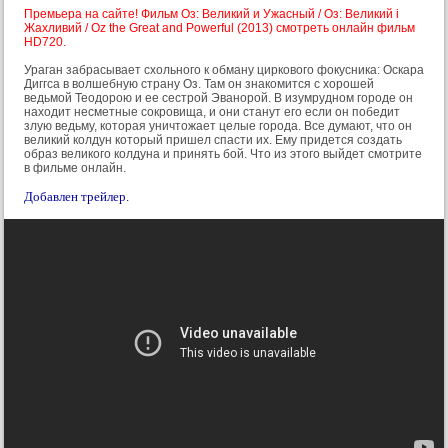
Премьера на сайте! Фильм Оз: Великий и Ужасный / Оз: Великий і
Жахливий / Oz the Great and Powerful (2013) смотреть онлайн фильм
HD720.
Ураган забрасывает схольного к обману циркового фокусника: Оскара
Диггса в волшебную страну Оз. Там он знакомится с хорошей
ведьмой Теодорою и ее сестрой Эванорой. В изумрудном городе он
находит несметные сокровища, и они станут его если он победит
злую ведьму, которая уничтожает целые города. Все думают, что он
великий колдун который пришел спасти их. Ему придется создать
образ великого колдуна и принять бой. Что из этого выйдет смотрите
в фильме онлайн.
Добавлен трейлер.