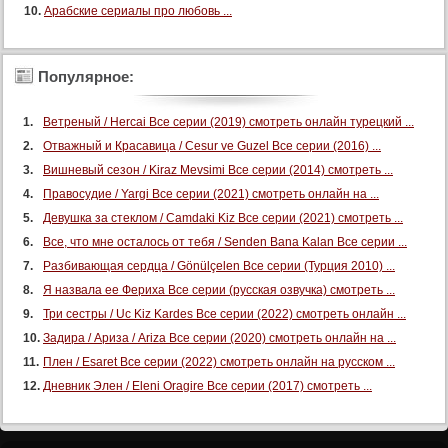
Арабские сериалы про любовь ...
Популярное:
Ветреный / Hercai Все серии (2019) смотреть онлайн турецкий ...
Отважный и Красавица / Cesur ve Guzel Все серии (2016) ...
Вишневый сезон / Kiraz Mevsimi Все серии (2014) смотреть ...
Правосудие / Yargi Все серии (2021) смотреть онлайн на ...
Девушка за стеклом / Camdaki Kiz Все серии (2021) смотреть ...
Все, что мне осталось от тебя / Senden Bana Kalan Все серии ...
Разбивающая сердца / Gönülçelen Все серии (Турция 2010) ...
Я назвала ее Фериха Все серии (русская озвучка) смотреть ...
Три сестры / Uc Kiz Kardes Все серии (2022) смотреть онлайн ...
Задира / Ариза / Ariza Все серии (2020) смотреть онлайн на ...
Плен / Esaret Все серии (2022) смотреть онлайн на русском ...
Дневник Элен / Eleni Oragire Все серии (2017) смотреть ...