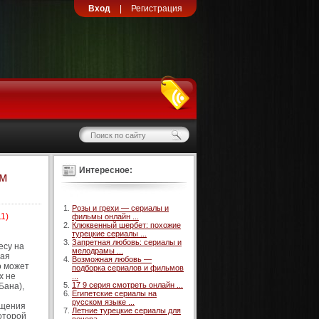
Вход
|
Регистрация
Интересное:
ьм
Розы и грехи — сериалы и
1)
фильмы онлайн ...
Клюквенный шербет: похожие
турецкие сериалы ...
Запретная любовь: сериалы и
есу на
мелодрамы ...
ная
Возможная любовь —
о может
подборка сериалов и фильмов
х не
...
17 9 серия смотреть онлайн ...
Бана),
Египетские сериалы на
русском языке ...
мщения
Летние турецкие сериалы для
которой