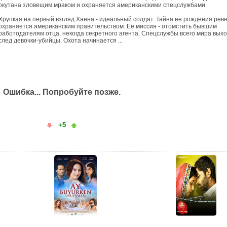
окутана зловещим мраком и охраняется американскими спецслужбами.
Хрупкая на первый взгляд Ханна - идеальный солдат. Тайна ее рождения рев
охраняется американским правительством. Ее миссия - отомстить бывшим
работодателям отца, некогда секретного агента. Спецслужбы всего мира выхо
след девочки-убийцы. Охота начинается ...
Ошибка... Попробуйте позже.
+5