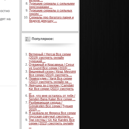
вечера ...
Турецкие сериалы с сильными
персонажами ...
Турецкие сериалы о сильных
ностно
героях ...
Сериалы про богатого парня и
дят на
бедную девушку ...
Популярное:
Ветреный / Hercai Все серии
(2019) смотреть онлайн
турецкий ...
Отважный и Красавица / Cesur
ve Guzel Все серии (2016) ...
Вишневый сезон / Kiraz Mevsimi
Все серии (2014) смотреть ...
Правосудие / Yargi Все серии
(2021) смотреть онлайн на ...
Девушка за стеклом / Camdaki
Kiz Все серии (2021) смотреть
...
Все, что мне осталось от тебя /
Senden Bana Kalan Все серии ...
Разбивающая сердца /
Gönülçelen Все серии (Турция
2010) ...
Я назвала ее Фериха Все серии
(русская озвучка) смотреть ...
Три сестры / Uc Kiz Kardes Все
серии (2022) смотреть онлайн
...