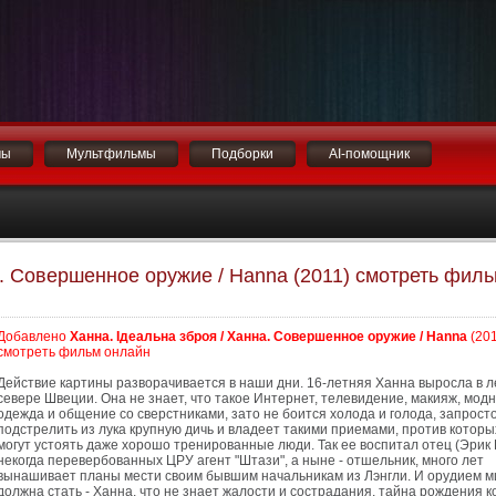
мы
Мультфильмы
Подборки
AI-помощник
а. Совершенное оружие / Hanna (2011) смотреть фил
Добавлено
Ханна. Ідеальна зброя / Ханна. Совершенное оружие / Hanna
(201
смотреть фильм онлайн
Действие картины разворачивается в наши дни. 16-летняя Ханна выросла в л
севере Швеции. Она не знает, что такое Интернет, телевидение, макияж, мод
одежда и общение со сверстниками, зато не боится холода и голода, запрост
подстрелить из лука крупную дичь и владеет такими приемами, против которы
могут устоять даже хорошо тренированные люди. Так ее воспитал отец (Эрик 
некогда перевербованных ЦРУ агент "Штази", а ныне - отшельник, много лет
вынашивает планы мести своим бывшим начальникам из Лэнгли. И орудием 
должна стать - Ханна, что не знает жалости и сострадания, тайна рождения 