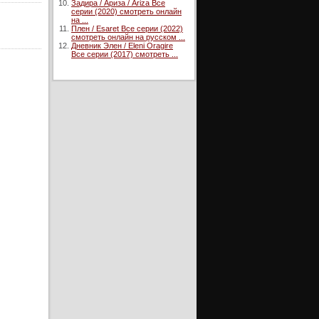
Задира / Ариза / Ariza Все
серии (2020) смотреть онлайн
на ...
Плен / Esaret Все серии (2022)
смотреть онлайн на русском ...
Дневник Элен / Eleni Oragire
Все серии (2017) смотреть ...