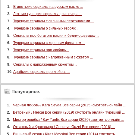
76 серия
Египетские сериалы на русском языке ...
Летние турецкие сериалы для вечера ...
77 серия
Турецкие сериалы с сильными персонажами ...
78 серия
Турецкие сериалы о сильных героях ...
79 серия
Сериалы про богатого парня и бедную девушку ...
80 серия
Турецкие сериалы с хорошим финалом ...
81 серия
Турецкие сериалы про любовь ...
82 серия
Турецкие сериалы с напряжённым сюжетом ...
Сериалы с напряжённым сюжетом ...
83 серия
Арабские сериалы про любовь ...
84 серия
85 серия
86 серия
Популярное:
87 серия
Черная любовь / Kara Sevda Все серии (2015) смотреть онлайн ...
88 серия
Ветреный / Hercai Все серии (2019) смотреть онлайн турецкий ...
89 серия
Мистер ошибка / Bay Yanlis Все серии (2020) смотреть онлайн ...
90 серия
Отважный и Красавица / Cesur ve Guzel Все серии (2016) ...
91 серия
Вишневый сезон / Kiraz Mevsimi Все серии (2014) смотреть ...