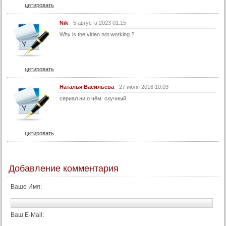
цитировать
44 серия
Nik
5 августа 2023 01:15
45 серия
Why is the video not working ?
46 серия
47 серия
48 серия
цитировать
49 серия
Наталья Васильева
27 июля 2016 10:03
50 серия
сериал ни о чём. скучный
51 серия
52 серия
цитировать
53 серия
54 серия
55 серия
Добавление комментария
56 серия
Ваше Имя:
57 серия
58 серия
Ваш E-Mail:
59 серия