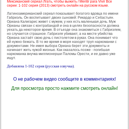
Мексиканский сериал Лгать, чтобы выжить / Mentir para Vivir Все
серии: 1-102 серия (2013) смотреть онлайн на русском языке.
Латиноамериканский сериал показывает богатого вдовца по имени
Габриэль. Он воспитывает двоих сыновей: Рикардо и Себастьян.
Ориана Калигарис живет с мужем, у них есть маленькая дочь. Муж
Орианы связан с контрабандой и она в целях безопасности должна
уехать да некоторое время. В отъезде она знакомиться с Габриэлем,
но случается страшное. Габриэля убивают, а на месте убийства
Ориана застаёт свою дочь с пистолетом в руках. Она понимает что
ей нужно бежать. В то же время в моря находят труп наркоманки с
документами. Не имея выбора Ориана берет эти документы и
начинает жить чужой жизнью. Как оказалось позже - погибшая
наркоманка внучка миллионерши Паломы Орести, и ее давно уже
ищут.
Добавлена 1-102 серия (русская озвучка).
О не рабочем видео сообщите в комментариях!
Для просмотра просто нажмите смотреть онлайн!