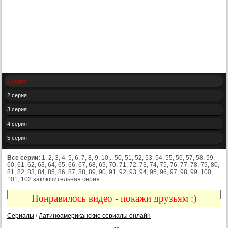
1 серия
2 серия
3 серия
4 серия
5 серия
6 серия
Все серии:
1, 2, 3, 4, 5, 6, 7, 8, 9, 10,.. 50, 51, 52, 53, 54, 55, 56, 57, 58, 59,
60, 61, 62, 63, 64, 65, 66, 67, 68, 69, 70, 71, 72, 73, 74, 75, 76, 77, 78, 79, 80,
7 серия
81, 82, 83, 84, 85, 86, 87, 88, 89, 90, 91, 92, 93, 94, 95, 96, 97, 98, 99, 100,
101, 102 заключительная серия.
8 серия
9 серия
Понравилось видео - покажи друзьям :)
10 серия
Сериалы
/
Латиноамериканские сериалы онлайн
11 серия