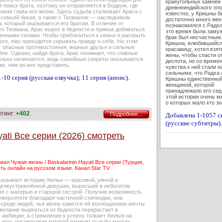
краеугольных камней
я поиск брата, поэтому он отправляется в Бодрум, где
древнеиндийского эпо
овая глава его жизни. Здесь судьба сталкивает Араса с
известно, у Кришны б
 семьей Аккая, а также с Теоманом — наследником
достаточно много жен.
а, который оказывается его братом. В отличие от
познакомился с Радхо
го Теомана, Арас вырос в бедности и привык добиваться
это время была замуж
венными силами. Чтобы приблизиться к семье и раскрыть
брак был несчастным
го, ему приходится скрывать правду о себе. На этом
Кришна, влюбившийся
т опасные противостояния, верные друзья и сильные
красавицу, хотел взят
йле. Однако, найдя брата, Арас понимает, что главные
жены, чтобы спасти о
олько начинаются, ведь семейные секреты оказываются
деспота, но со време
же, чем он мог представить.
чувства к ней стали н
сильными, что Радха 
-10 серия (русская озвучка); 11 серия (анонс).
Кришны единственно
женщиной, которой
принадлежало его сер
этой истории очень мн
о которых мало кто з
йтинг:
+402
Подробнее...
Добавлена 1-1057 с
(русские субтитры).
yati Все серии (2026) смотреть
иал Чужая жизнь / Baskalarinin Hayati Все серии (Турция,
ть онлайн на русском языке. Канал Star TV.
казывает историю Хюльи — красивой, умной и
целеустремлённой девушки, выросшей в небогатом
те с матерью и старшей сестрой. Получив возможность
иверситете благодаря частичной стипендии, она
 среди людей, чья жизнь кажется ей воплощением мечты.
желание вырваться из бедности перерастает в
 амбиции, а стремление к успеху толкает Хюлью на
игру, последствия которой изменят судьбы многих.