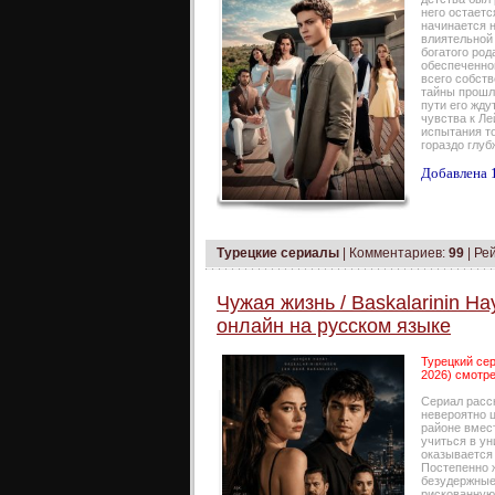
него остаетс
начинается н
влиятельной
богатого род
обеспеченно
всего собст
тайны прошло
пути его жду
чувства к Ле
испытания т
гораздо глуб
Добавлена 1
Турецкие сериалы
|
Комментариев:
99
| Ре
Чужая жизнь / Baskalarinin Ha
онлайн на русском языке
Турецкий сер
2026) смотре
Сериал расс
невероятно 
районе вмес
учиться в ун
оказывается
Постепенно 
безудержные
рискованную 