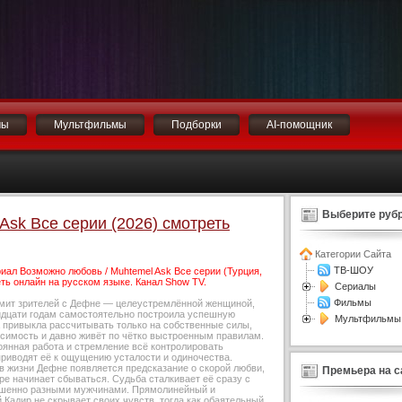
мы
Мультфильмы
Подборки
AI-помощник
Выберите рубр
Ask Все серии (2026) смотреть
Категории Сайта
ТВ-ШОУ
иал Возможно любовь / Muhtemel Ask Все серии (Турция,
ть онлайн на русском языке. Канал Show TV.
Сериалы
Фильмы
мит зрителей с Дефне — целеустремлённой женщиной,
ридцати годам самостоятельно построила успешную
Мультфильмы
а привыкла рассчитывать только на собственные силы,
исимость и давно живёт по чётко выстроенным правилам.
оянная работа и стремление всё контролировать
приводят её к ощущению усталости и одиночества.
в жизни Дефне появляется предсказание о скорой любви,
Премьера на с
ре начинает сбываться. Судьба сталкивает её сразу с
шенно разными мужчинами. Прямолинейный и
Кадир не скрывает своих чувств, тогда как обаятельный