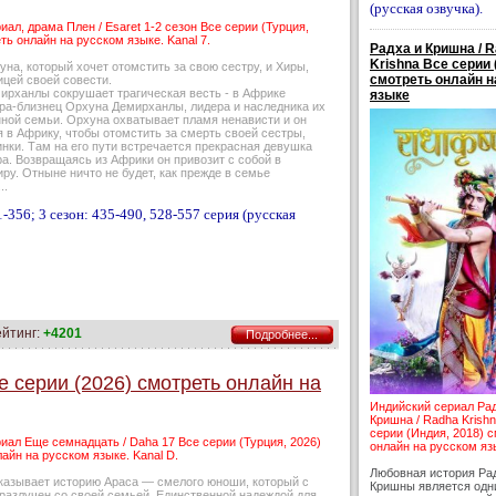
(русская озвучка).
иал, драма Плен / Esaret 1-2 сезон Все серии (Турция,
ть онлайн на русском языке. Kanal 7.
Радха и Кришна / 
Krishna Все серии 
на, который хочет отомстить за свою сестру, и Хиры,
смотреть онлайн н
ицей своей совести.
ирханлы сокрушает трагическая весть - в Африке
языке
тра-близнец Орхуна Демирханлы, лидера и наследника их
ной семьи. Орхуна охватывает пламя ненависти и он
 в Африку, чтобы отомстить за смерть своей сестры,
нки. Там на его пути встречается прекрасная девушка
а. Возвращаясь из Африки он привозит с собой в
ру. Отныне ничто не будет, как прежде в семье
..
-356; 3 сезон: 435-490, 528-557 серия (русская
ейтинг:
+4201
Подробнее...
е серии (2026) смотреть онлайн на
Индийский сериал Ра
Кришна / Radha Krish
серии (Индия, 2018) 
иал Еще семнадцать / Daha 17 Все серии (Турция, 2026)
онлайн на русском яз
айн на русском языке. Kanal D.
Любовная история Ра
казывает историю Араса — смелого юноши, который с
Кришны является одн
 разлучен со своей семьей. Единственной надеждой для