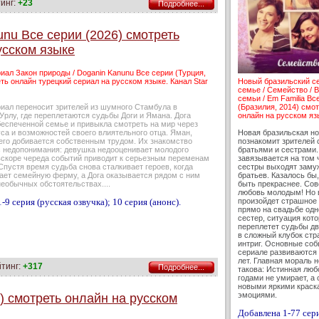
инг:
+23
Подробнее...
nu Все серии (2026) смотреть
усском языке
иал Закон природы / Doganin Kanunu Все серии (Турция,
ть онлайн турецкий сериал на русском языке. Канал Star
Новый бразильский с
семье / Семейство / В
семьи / Em Familia Вс
риал переносит зрителей из шумного Стамбула в
(Бразилия, 2014) смо
рлу, где переплетаются судьбы Доги и Ямана. Дога
онлайн на русском яз
беспеченной семье и привыкла смотреть на мир через
са и возможностей своего влиятельного отца. Яман,
Новая бразильская н
сего добивается собственным трудом. Их знакомство
познакомит зрителей 
с недопонимания: девушка недооценивает молодого
братьями и сестрами.
 вскоре череда событий приводит к серьезным переменам
завязывается на том 
 Спустя время судьба снова сталкивает героев, когда
сестры выходят замуж
ает семейную ферму, а Дога оказывается рядом с ним
братьев. Казалось бы
еобычных обстоятельствах....
быть прекраснее. Сов
любовь молодым! Но 
-9 серия (русская озвучка); 10 серия (анонс).
произойдет страшное 
прямо на свадьбе одн
сестер, ситуация кот
переплетет судьбы дв
в сложный клубок стр
интриг. Основные соб
сериале развиваются 
лет. Главная мораль 
йтинг:
+317
Подробнее...
такова: Истинная люб
годами не умирает, а 
новыми яркими краск
эмоциями.
2) смотреть онлайн на русском
Добавлена 1-77 сер