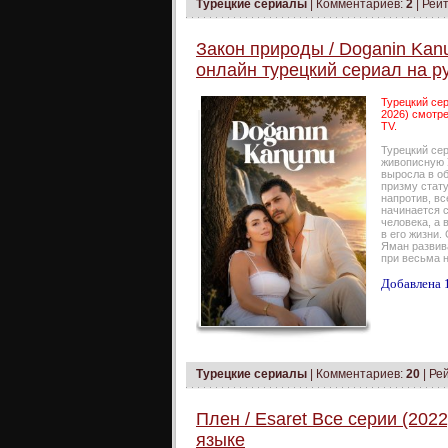
Турецкие сериалы
|
Комментариев:
2
| Рейт
Закон природы / Doganin Kanu
онлайн турецкий сериал на р
Турецкий сер
2026) смотре
TV.
Турецкий се
живописную У
выросла в о
призму стату
напротив, в
начинается 
человека, а
в его жизни.
Яман развив
при весьма н
Добавлена 1
Турецкие сериалы
|
Комментариев:
20
| Ре
Плен / Esaret Все серии (202
языке