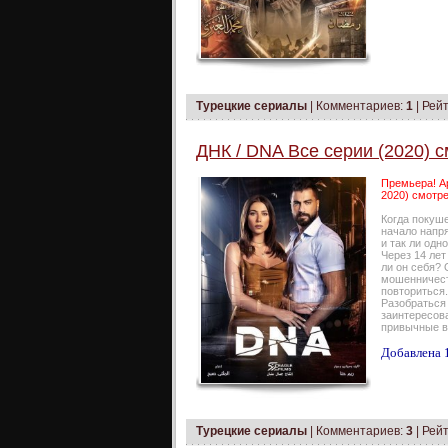
Турецкие сериалы
|
Комментариев:
1
| Рейт
ДНК / DNA Все серии (2020) с
Премьера! Ар
2020) смотре
Когда покуше
начало напря
и так ли одн
Через 14 ле
ли он себя? 
мошенничест
повториться.
Разобраться 
заинтересова
привычные в
Добавлена 1
Турецкие сериалы
|
Комментариев:
3
| Рейт