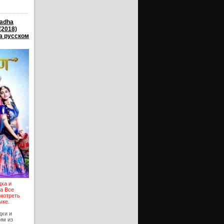
Radha
(2018)
а русском
дха и
na Все
смотреть
ыке.
дхи и
им из