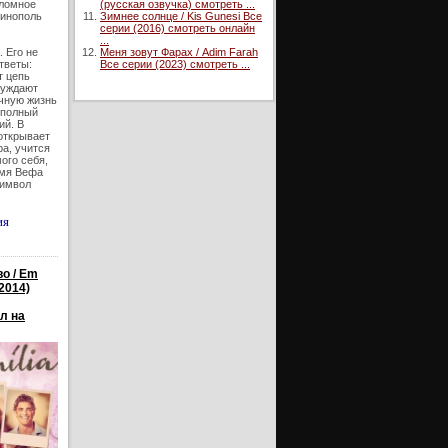
(русская озвучка) смотреть ...
еломное
Зимнее солнце / Kis Gunesi Все
тинополь
серии (2016) смотреть онлайн
...
Меня зовут Фарах / Adim Farah
 Его не
Все серии (2023) смотреть ...
тветы:
т цепь
нуждают
чную жизнь
 полный
ий. В
открывает
а, учится
ого себя,
имя Вефа
символ
ия
о / Em
2014)
л на