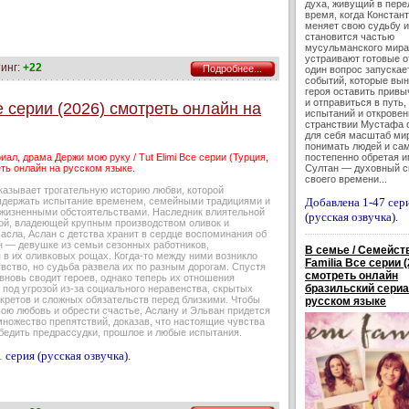
духа, живущий в пер
время, когда Констан
меняет свою судьбу и
становится частью
мусульманского мира.
устраивают готовые о
инг:
+22
Подробнее...
один вопрос запускае
событий, которые вы
героя оставить привы
и отправиться в путь,
е серии (2026) смотреть онлайн на
испытаний и откровен
странствии Мустафа 
для себя масштаб мир
понимать людей и сам
иал, драма Держи мою руку / Tut Elimi Все серии (Турция,
постепенно обретая 
ть онлайн на русском языке.
Султан — духовный 
своего времени...
казывает трогательную историю любви, которой
ыдержать испытание временем, семейными традициями и
Добавлена 1-47 сер
жизненными обстоятельствами. Наследник влиятельной
(русская озвучка).
ой, владеющей крупным производством оливок и
асла, Аслан с детства хранит в сердце воспоминания об
н — девушке из семьи сезонных работников,
В семье / Семейств
 в их оливковых рощах. Когда-то между ними возникло
Familia Все серии (
вство, но судьба развела их по разным дорогам. Спустя
смотреть онлайн
вновь сводит героев, однако теперь их отношения
бразильский сериа
под угрозой из-за социального неравенства, скрытых
кретов и сложных обязательств перед близкими. Чтобы
русском языке
вою любовь и обрести счастье, Аслану и Эльван придется
ножество препятствий, доказав, что настоящие чувства
бедить предрассудки, прошлое и любые испытания.
 серия (русская озвучка).