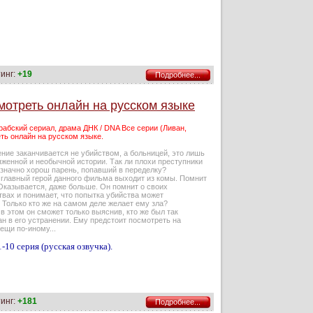
инг:
+19
Подробнее...
мотреть онлайн на русском языке
абский сериал, драма ДНК / DNA Все серии (Ливан,
ть онлайн на русском языке.
ние заканчивается не убийством, а больницей, это лишь
женной и необычной истории. Так ли плохи преступники
означно хорош парень, попавший в переделку?
т главный герой данного фильма выходит из комы. Помнит
Оказывается, даже больше. Он помнит о своих
вах и понимает, что попытка убийства может
 Только кто же на самом деле желает ему зла?
в этом он сможет только выяснив, кто же был так
н в его устранении. Ему предстоит посмотреть на
ещи по-иному...
-10 серия (русская озвучка).
инг:
+181
Подробнее...