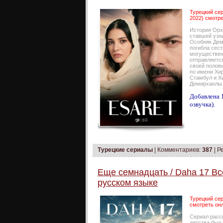
Турецкий сер
2022) смотре
История Орху
ставшей узн
Особняк Дем
погибла сес
могуществен
отправляется
своей полови
по имени Хир
Стамбул и Хи
Демирханлы.
Добавлена 1
озвучка).
Турецкие сериалы
|
Комментариев:
387
| Р
Еще семнадцать / Daha 17 Вс
русском языке
Турецкий сер
смотреть онл
Сериал расс
детства был