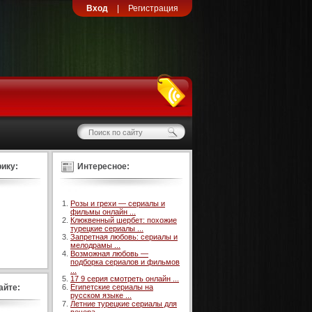
Вход
|
Регистрация
ику:
Интересное:
Розы и грехи — сериалы и
фильмы онлайн ...
Клюквенный шербет: похожие
турецкие сериалы ...
Запретная любовь: сериалы и
мелодрамы ...
Возможная любовь —
подборка сериалов и фильмов
...
17 9 серия смотреть онлайн ...
айте:
Египетские сериалы на
русском языке ...
Летние турецкие сериалы для