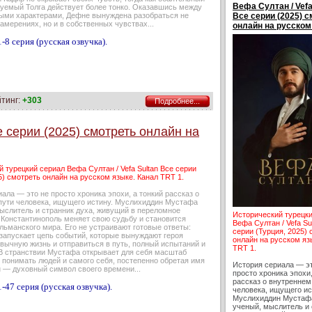
Вефа Султан / Vefa
зуемый Толга действует более тонко. Оказавшись между
ыми характерами, Дефне вынуждена разобраться не
Все серии (2025) 
намерениях, но и в собственных чувствах...
онлайн на русском
-8 серия (русская озвучка).
йтинг:
+303
Подробнее...
е серии (2025) смотреть онлайн на
 турецкий сериал Вефа Султан / Vefa Sultan Все серии
5) смотреть онлайн на русском языке. Канал TRT 1.
ала — это не просто хроника эпохи, а тонкий рассказ о
пути человека, ищущего истину. Муслихиддин Мустафа
ыслитель и странник духа, живущий в переломное
Исторический турецк
 Константинополь меняет свою судьбу и становится
Вефа Султан / Vefa Su
льманского мира. Его не устраивают готовые ответы:
серии (Турция, 2025)
 запускает цепь событий, которые вынуждают героя
онлайн на русском яз
вычную жизнь и отправиться в путь, полный испытаний и
TRT 1.
 В странствии Мустафа открывает для себя масштаб
 понимать людей и самого себя, постепенно обретая имя
История сериала — э
 — духовный символ своего времени...
просто хроника эпохи,
рассказ о внутреннем
-47 серия (русская озвучка).
человека, ищущего ис
Муслихиддин Мустаф
ученый, мыслитель и 