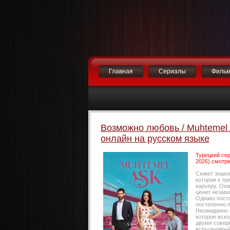
Главная
Сериалы
Филь
Возможно любовь / Muhtemel 
онлайн на русском языке
Турецкий сер
2026) смотре
Сюжет знако
которая к т
карьеру. Он
ценит незав
Однако пост
постепенно 
Неожиданно 
которое вско
двумя совер
вспыльчивый 