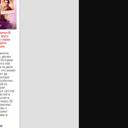
ериал В
 кругу
е серии
треть
ыке.
овелла
с двумя
 История
что обе
 за двое
, что может
ет да
вскоре
событие -
ой из
орая
ух сестер
астей и
ытия в
через 20
новеллы
овь с
сияет
ами и
ия