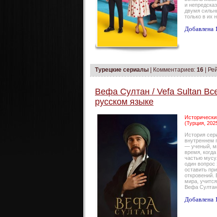
и непредска
двумя сильн
только в их 
Добавлена 1
Турецкие сериалы
|
Комментариев:
16
| Ре
Вефа Султан / Vefa Sultan Вс
русском языке
Исторический
(Турция, 202
История сери
внутреннем 
— ученый, м
время, когда
частью мусу
один вопрос
оставить при
откровений.
мира, учится
Вефа Султан
Добавлена 1