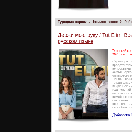
Турецкие сериалы
|
Комментариев:
0
| Рейт
Держи мою руку / Tut Elimi Вс
русском языке
Турецкий сер
2026) смотре
Сериал расс
предстоит в
непростыми 
семьи Беркс
оливкового м
Эльван Теки
трудившихся
искреннее чу
годы случай 
оказываются 
семейных се
сохранить с
преодолеть м
способны по
Добавлена 1