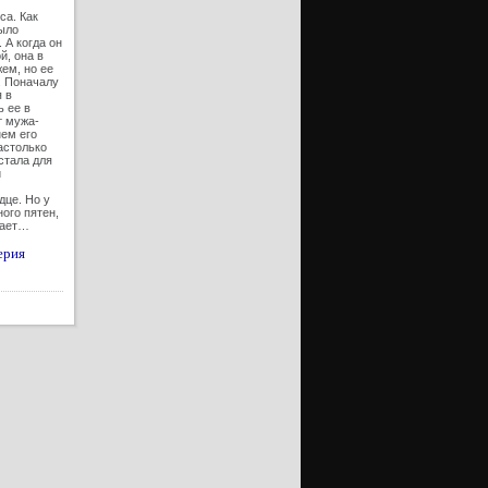
са. Как
ыло
 А когда он
й, она в
ем, но ее
. Поначалу
 в
ь ее в
т мужа-
нем его
астолько
стала для
й
дце. Но у
ого пятен,
нает…
ерия