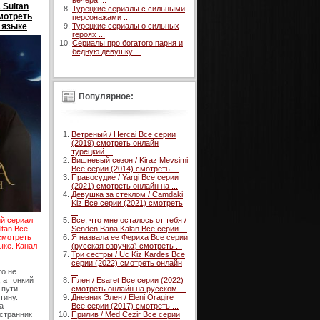
вечера ...
 Sultan
Турецкие сериалы с сильными
смотреть
персонажами ...
 языке
Турецкие сериалы о сильных
героях ...
Сериалы про богатого парня и
бедную девушку ...
Популярное:
Ветреный / Hercai Все серии
(2019) смотреть онлайн
турецкий ...
Вишневый сезон / Kiraz Mevsimi
Все серии (2014) смотреть ...
Правосудие / Yargi Все серии
(2021) смотреть онлайн на ...
Девушка за стеклом / Camdaki
Kiz Все серии (2021) смотреть
...
Все, что мне осталось от тебя /
ий сериал
Senden Bana Kalan Все серии ...
ltan Все
Я назвала ее Фериха Все серии
 смотреть
(русская озвучка) смотреть ...
ыке. Канал
Три сестры / Uc Kiz Kardes Все
серии (2022) смотреть онлайн
...
то не
Плен / Esaret Все серии (2022)
 а тонкий
смотреть онлайн на русском ...
 пути
Дневник Элен / Eleni Oragire
тину.
Все серии (2017) смотреть ...
а —
Прилив / Med Cezir Все серии
странник