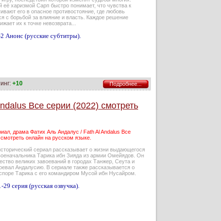
 её харизмой Сарп быстро понимает, что чувства к
ивают его в опасное противостояние, где любовь
я с борьбой за влияние и власть. Каждое решение
ижает их к точке невозврата...
2 Анонс (русские субтитры).
инг:
+10
Подробнее...
Andalus Все серии (2022) смотреть
иал, драма Фатих Аль Андалус / Fath Al Andalus Все
 смотреть онлайн на русском языке.
исторический сериал рассказывает о жизни выдающегося
военачальника Тарика ибн Зияда из армии Омейядов. Он
ство великих завоеваний в городах Танжер, Сеута и
оевал Андалусию. В сериале также рассказывается о
споре Тарика с его командиром Мусой ибн Нусайром.
-29 серия (русская озвучка).