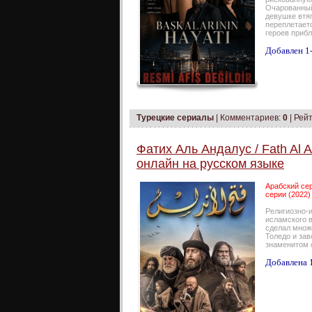
Очарованный
девушке втяг
переплетаетс
героев прибл
Добавлен 1-
Турецкие сериалы
|
Комментариев:
0
| Рейт
Фатих Аль Андалус / Fath Al 
онлайн на русском языке
Арабский сер
серии (2022)
Религиозно-
исламского 
сделал множе
Толедо и зав
знаменитом 
Добавлена 1