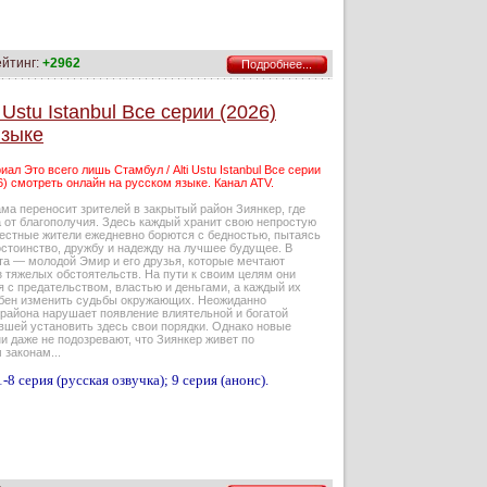
ейтинг:
+2962
Подробнее...
 Ustu Istanbul Все серии (2026)
языке
иал Это всего лишь Стамбул / Alti Ustu Istanbul Все серии
6) смотреть онлайн на русском языке. Канал ATV.
ма переносит зрителей в закрытый район Зиянкер, где
а от благополучия. Здесь каждый хранит свою непростую
местные жители ежедневно борются с бедностью, пытаясь
остоинство, дружбу и надежду на лучшее будущее. В
та — молодой Эмир и его друзья, которые мечтают
 тяжелых обстоятельств. На пути к своим целям они
 с предательством, властью и деньгами, а каждый их
бен изменить судьбы окружающих. Неожиданно
 района нарушает появление влиятельной и богатой
вшей установить здесь свои порядки. Однако новые
и даже не подозревают, что Зиянкер живет по
 законам...
-8 серия (русская озвучка); 9 серия (анонс).