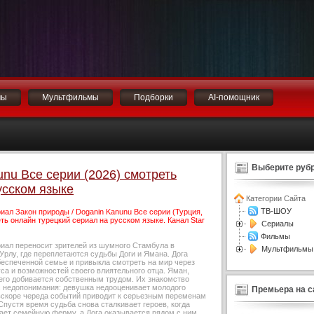
мы
Мультфильмы
Подборки
AI-помощник
Выберите рубр
nu Все серии (2026) смотреть
усском языке
Категории Сайта
ТВ-ШОУ
иал Закон природы / Doganin Kanunu Все серии (Турция,
ть онлайн турецкий сериал на русском языке. Канал Star
Сериалы
Фильмы
риал переносит зрителей из шумного Стамбула в
Мультфильмы
рлу, где переплетаются судьбы Доги и Ямана. Дога
беспеченной семье и привыкла смотреть на мир через
са и возможностей своего влиятельного отца. Яман,
сего добивается собственным трудом. Их знакомство
с недопонимания: девушка недооценивает молодого
Премьера на с
 вскоре череда событий приводит к серьезным переменам
 Спустя время судьба снова сталкивает героев, когда
ает семейную ферму, а Дога оказывается рядом с ним