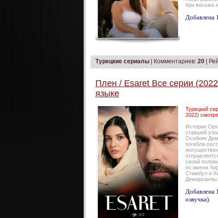
при весьма н
Добавлена 1
Турецкие сериалы
|
Комментариев:
20
| Ре
Плен / Esaret Все серии (202
языке
Турецкий сер
2022) смотре
История Орху
ставшей узн
Особняк Дем
погибла сес
могуществен
отправляется
своей полови
по имени Хир
Стамбул и Хи
Демирханлы.
Добавлена 1
озвучка).