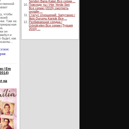
и
Senden Bana Kalan Все серии ...
ественной
Повсюду ты / Her Yerde Sen
ывает
Все серии (2019) смотреть
онлайн ...
у, чтобы
Статус отношений: Запутанно /
своей
Iliski Durumu Karisik Все ...
нки. Там на
Разбивающая сердца /
 прекрасная
Gönülçelen Все серии (Турция
а.
2010) ...
ки он
тамбул и
 будет, как
ханлы...
сезон:
ерия
о / Em
2014)
л на