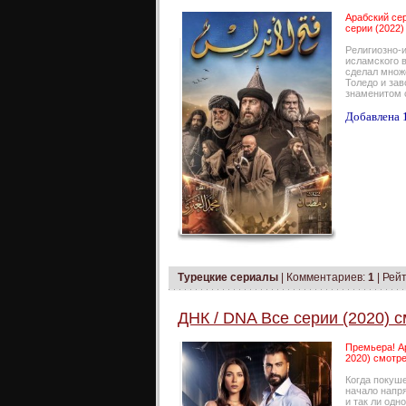
Арабский сер
серии (2022)
Религиозно-
исламского 
сделал множе
Толедо и зав
знаменитом 
Добавлена 1
Турецкие сериалы
|
Комментариев:
1
| Рейт
ДНК / DNA Все серии (2020) с
Премьера! Ар
2020) смотре
Когда покуше
начало напря
и так ли одн