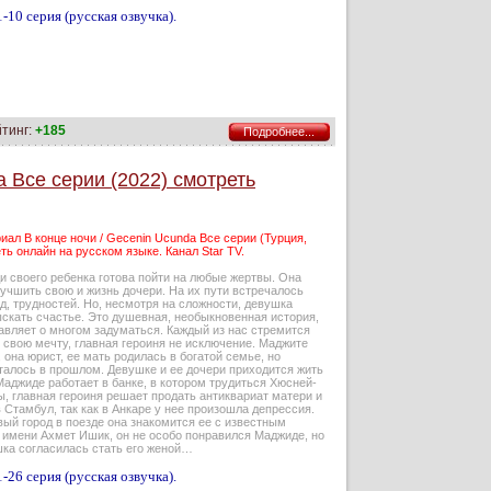
-10 серия (русская озвучка).
йтинг:
+185
Подробнее...
a Все серии (2022) смотреть
иал В конце ночи / Gecenin Ucunda Все серии (Турция,
ть онлайн на русском языке. Канал Star TV.
и своего ребенка готова пойти на любые жертвы. Она
учшить свою и жизнь дочери. На их пути встречалось
д, трудностей. Но, несмотря на сложности, девушка
ыскать счастье. Это душевная, необыкновенная история,
авляет о многом задуматься. Каждый из нас стремится
 свою мечту, главная героиня не исключение. Маджите
, она юрист, ее мать родилась в богатой семье, но
талось в прошлом. Девушке и ее дочери приходится жить
Маджиде работает в банке, в котором трудиться Хюсней-
, главная героиня решает продать антиквариат матери и
 Стамбул, так как в Анкаре у нее произошла депрессия.
вый город в поезде она знакомится ее с известным
 имени Ахмет Ишик, он не особо понравился Маджиде, но
шка согласилась стать его женой…
-26 серия (русская озвучка).