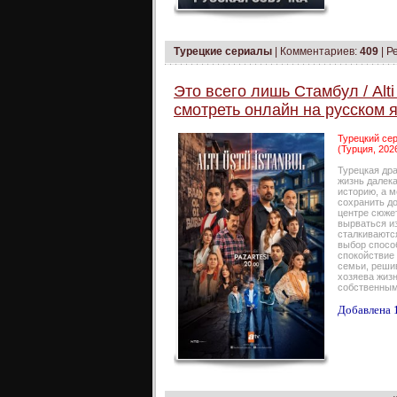
Турецкие сериалы
|
Комментариев:
409
| Р
Это всего лишь Стамбул / Alti
смотреть онлайн на русском 
Турецкий сер
(Турция, 202
Турецкая дра
жизнь далек
историю, а 
сохранить д
центре сюже
вырваться из
сталкиваются
выбор спосо
спокойствие
семьи, реши
хозяева жизн
собственным
Добавлена 1