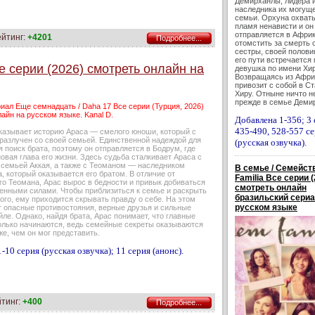
Демирханлы, лидера 
наследника их могущ
семьи. Орхуна охват
пламя ненависти и он
отправляется в Африк
ейтинг:
+4201
Подробнее...
отомстить за смерть 
сестры, своей полови
его пути встречается
е серии (2026) смотреть онлайн на
девушка по имени Хир
Возвращаясь из Афри
привозит с собой в С
Хиру. Отныне ничто не
прежде в семье Демир
иал Еще семнадцать / Daha 17 Все серии (Турция, 2026)
айн на русском языке. Kanal D.
Добавлена 1-356; 3 
435-490, 528-557 с
казывает историю Араса — смелого юноши, который с
 разлучен со своей семьей. Единственной надеждой для
(русская озвучка).
я поиск брата, поэтому он отправляется в Бодрум, где
овая глава его жизни. Здесь судьба сталкивает Араса с
 семьей Аккая, а также с Теоманом — наследником
В семье / Семейств
а, который оказывается его братом. В отличие от
Familia Все серии (
го Теомана, Арас вырос в бедности и привык добиваться
смотреть онлайн
венными силами. Чтобы приблизиться к семье и раскрыть
бразильский сериа
го, ему приходится скрывать правду о себе. На этом
русском языке
т опасные противостояния, верные друзья и сильные
йле. Однако, найдя брата, Арас понимает, что главные
олько начинаются, ведь семейные секреты оказываются
же, чем он мог представить.
-10 серия (русская озвучка); 11 серия (анонс).
йтинг:
+400
Подробнее...