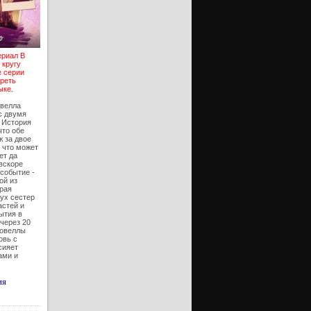
ериал В
 кругу
е серии
треть
ыке.
овелла
с двумя
 История
что обе
 за двое
, что может
ет да
вскоре
событие -
ой из
орая
ух сестер
астей и
ытия в
через 20
новеллы
овь с
сияет
ами и
ия