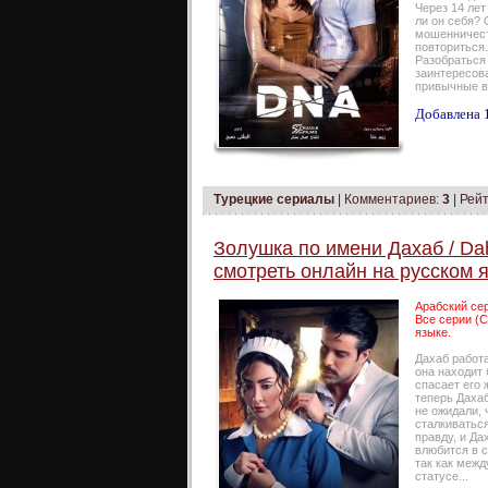
Через 14 ле
ли он себя? 
мошенничест
повториться.
Разобраться 
заинтересова
привычные в
Добавлена 1
Турецкие сериалы
|
Комментариев:
3
| Рейт
Золушка по имени Дахаб / Daha
смотреть онлайн на русском 
Арабский сер
Все серии (С
языке.
Дахаб работа
она находит
спасает его 
теперь Даха
не ожидали, 
сталкиватьс
правду, и Да
влюбится в с
так как меж
статусе...