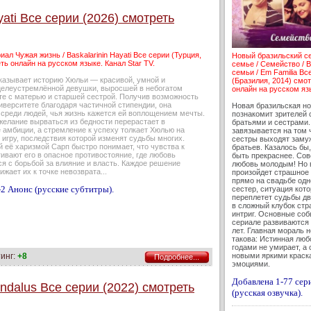
yati Все серии (2026) смотреть
иал Чужая жизнь / Baskalarinin Hayati Все серии (Турция,
Новый бразильский с
ть онлайн на русском языке. Канал Star TV.
семье / Семейство / В
семьи / Em Familia Вс
казывает историю Хюльи — красивой, умной и
(Бразилия, 2014) смо
целеустремлённой девушки, выросшей в небогатом
онлайн на русском яз
те с матерью и старшей сестрой. Получив возможность
иверситете благодаря частичной стипендии, она
Новая бразильская н
 среди людей, чья жизнь кажется ей воплощением мечты.
познакомит зрителей 
желание вырваться из бедности перерастает в
братьями и сестрами.
 амбиции, а стремление к успеху толкает Хюлью на
завязывается на том 
игру, последствия которой изменят судьбы многих.
сестры выходят замуж
 её харизмой Сарп быстро понимает, что чувства к
братьев. Казалось бы
ивают его в опасное противостояние, где любовь
быть прекраснее. Сов
я с борьбой за влияние и власть. Каждое решение
любовь молодым! Но 
ижает их к точке невозврата...
произойдет страшное 
прямо на свадьбе одн
2 Анонс (русские субтитры).
сестер, ситуация кот
переплетет судьбы дв
в сложный клубок стр
интриг. Основные соб
сериале развиваются 
лет. Главная мораль 
такова: Истинная люб
годами не умирает, а 
инг:
+8
новыми яркими краск
Подробнее...
эмоциями.
Добавлена 1-77 сер
Andalus Все серии (2022) смотреть
(русская озвучка).