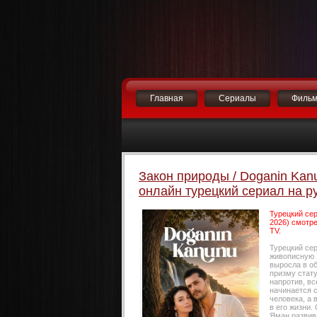
Главная
Сериалы
Филь
Закон природы / Doganin Kanu
онлайн турецкий сериал на р
Турецкий сер
2026) смотре
TV.
Турецкий се
живописную У
выросла в о
призму стату
напротив, в
начинается 
человека, а
в его жизни.
Яман развив