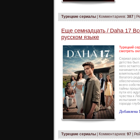
Турецкие сериалы
|
Комментариев:
387
| Р
Еще семнадцать / Daha 17 Вс
русском языке
Турецкий сер
смотреть онл
Сериал расс
детства был
него остаетс
начинается н
влиятельной
богатого род
обеспеченно
всего собст
тайны прошло
пути его жду
чувства к Ле
испытания т
гораздо глуб
Добавлена 1
Турецкие сериалы
|
Комментариев:
97
| Ре