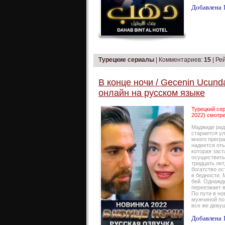
Добавлена 1
Турецкие сериалы
|
Комментариев:
15
| Ре
В конце ночи / Gecenin Ucund
онлайн на русском языке
Турецкий сер
2022) смотре
Маджиде рад
старается ул
много прегра
надеется от
которая заст
осуществить
тридцать лет
богатство ос
в бедности. 
бей. Однажды
переезжает в
По пути в но
мужчиной по
все же деву
Добавлена 1