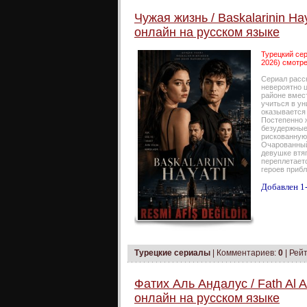
Чужая жизнь / Baskalarinin Ha
онлайн на русском языке
Турецкий сер
2026) смотре
Сериал расс
невероятно 
районе вмес
учиться в ун
оказывается
Постепенно 
безудержные
рискованную 
Очарованный
девушке втяг
переплетаетс
героев прибл
Добавлен 1-
Турецкие сериалы
|
Комментариев:
0
| Рейт
Фатих Аль Андалус / Fath Al 
онлайн на русском языке