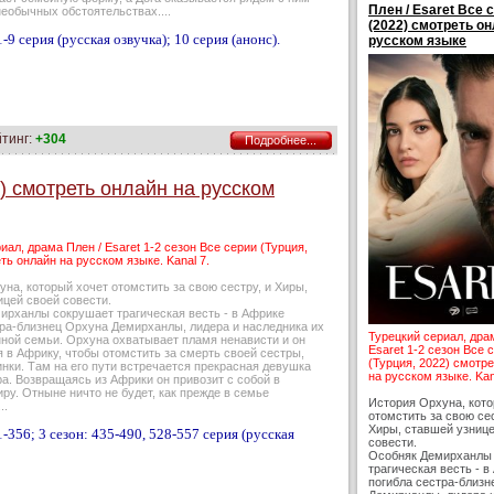
Плен / Esaret Все 
еобычных обстоятельствах....
(2022) смотреть он
-9 серия (русская озвучка); 10 серия (анонс).
русском языке
йтинг:
+304
Подробнее...
2) смотреть онлайн на русском
иал, драма Плен / Esaret 1-2 сезон Все серии (Турция,
ть онлайн на русском языке. Kanal 7.
на, который хочет отомстить за свою сестру, и Хиры,
ицей своей совести.
ирханлы сокрушает трагическая весть - в Африке
тра-близнец Орхуна Демирханлы, лидера и наследника их
Турецкий сериал, дра
ной семьи. Орхуна охватывает пламя ненависти и он
Esaret 1-2 сезон Все 
 в Африку, чтобы отомстить за смерть своей сестры,
(Турция, 2022) смотр
нки. Там на его пути встречается прекрасная девушка
на русском языке. Kan
а. Возвращаясь из Африки он привозит с собой в
ру. Отныне ничто не будет, как прежде в семье
История Орхуна, кото
..
отомстить за свою сес
Хиры, ставшей узниц
-356; 3 сезон: 435-490, 528-557 серия (русская
совести.
Особняк Демирханлы
трагическая весть - в
погибла сестра-близн