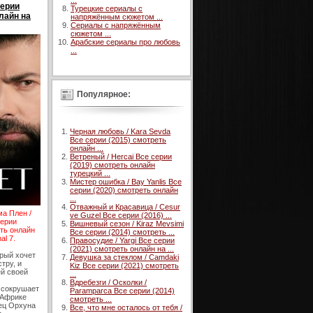
...
серии
Турецкие сериалы с
лайн на
напряжённым сюжетом ...
Сериалы с напряжённым
сюжетом ...
Арабские сериалы про любовь
...
Популярное:
Черная любовь / Kara Sevda
Все серии (2015) смотреть
онлайн ...
Ветреный / Hercai Все серии
(2019) смотреть онлайн
турецкий ...
Мистер ошибка / Bay Yanlis Все
серии (2020) смотреть онлайн
...
Отважный и Красавица / Cesur
ма Плен /
ve Guzel Все серии (2016) ...
серии
Вишневый сезон / Kiraz Mevsimi
еть онлайн
Все серии (2014) смотреть ...
al 7.
Правосудие / Yargi Все серии
(2021) смотреть онлайн на ...
рый хочет
Девушка за стеклом / Camdaki
тру, и
Kiz Все серии (2021) смотреть
ей своей
...
Вдребезги / Осколки /
 сокрушает
Paramparca Все серии (2014)
 Африке
смотреть ...
ец Орхуна
Все, что мне осталось от тебя /