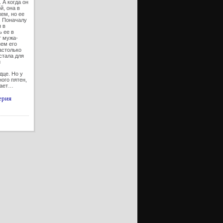
 А когда он
й, она в
ем, но ее
. Поначалу
 в
ь ее в
т мужа-
нем его
астолько
стала для
й
дце. Но у
ого пятен,
нает…
ерия