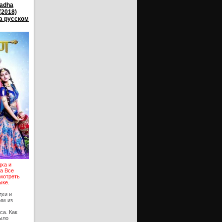
Radha
(2018)
а русском
дха и
na Все
смотреть
ыке.
дхи и
им из
са. Как
ыло