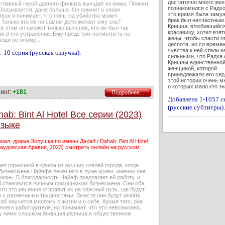
достаточно много жен.
т главный герой данного фильма выходит из комы. Помнит
познакомился с Радхо
Оказывается, даже больше. Он помнит о своих
это время была замуж
вах и понимает, что попытка убийства может
брак был несчастным
 Только кто же на самом деле желает ему зла?
Кришна, влюбившийся
в этом он сможет только выяснив, кто же был так
красавицу, хотел взят
н в его устранении. Ему предстоит посмотреть на
жены, чтобы спасти о
ещи по-иному...
деспота, но со време
чувства к ней стали н
-10 серия (русская озвучка).
сильными, что Радха 
Кришны единственно
женщиной, которой
принадлежало его сер
этой истории очень мн
о которых мало кто з
инг:
+181
Подробнее...
Добавлена 1-1057 с
(русские субтитры).
b: Bint Al Hotel Все серии (2023)
языке
иал, драма Золушка по имени Дахаб / Dahab: Bint Al Hotel
аудовская Аравия, 2023) смотреть онлайн на русском
ет горничной в одном из лучших отелей города, когда
 бизнесмена Найефа лежащего в луже крови, именно она
жизнь. В благодарность Найеф предлагает ей работу, и
б становится личным помощником бизнесмена. Они оба
что это решение отправит их на опасный путь, где будут
я с различными трудностями. Вместе они будут искать
хаб научится многому о жизни и о себе. Кроме того, она
воего работодателя, но понимает, что это невозможно,
ду ними слишком большая разница в общественном