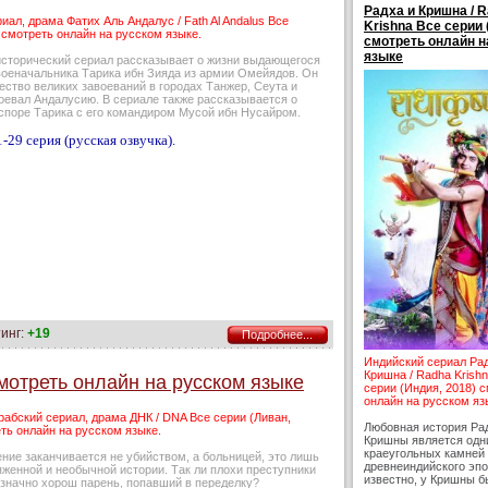
Радха и Кришна / 
иал, драма Фатих Аль Андалус / Fath Al Andalus Все
Krishna Все серии 
 смотреть онлайн на русском языке.
смотреть онлайн н
языке
исторический сериал рассказывает о жизни выдающегося
военачальника Тарика ибн Зияда из армии Омейядов. Он
ство великих завоеваний в городах Танжер, Сеута и
оевал Андалусию. В сериале также рассказывается о
споре Тарика с его командиром Мусой ибн Нусайром.
-29 серия (русская озвучка).
инг:
+19
Подробнее...
Индийский сериал Ра
Кришна / Radha Krish
мотреть онлайн на русском языке
серии (Индия, 2018) 
онлайн на русском яз
абский сериал, драма ДНК / DNA Все серии (Ливан,
Любовная история Ра
ть онлайн на русском языке.
Кришны является одн
краеугольных камней
ние заканчивается не убийством, а больницей, это лишь
древнеиндийского эпо
женной и необычной истории. Так ли плохи преступники
известно, у Кришны б
означно хорош парень, попавший в переделку?