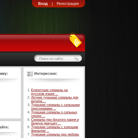
Вход
|
Регистрация
ику:
Интересное:
Египетские сериалы на
русском языке ...
Летние турецкие сериалы для
вечера ...
Турецкие сериалы с сильными
персонажами ...
Турецкие сериалы о сильных
героях ...
Сериалы про богатого парня и
бедную девушку ...
айте:
Турецкие сериалы с хорошим
финалом ...
Турецкие сериалы про любовь