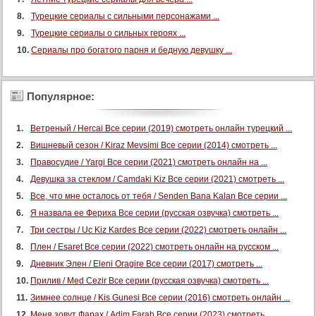
Турецкие сериалы с сильными персонажами ...
Турецкие сериалы о сильных героях ...
Сериалы про богатого парня и бедную девушку ...
Популярное:
Ветреный / Hercai Все серии (2019) смотреть онлайн турецкий ...
Вишневый сезон / Kiraz Mevsimi Все серии (2014) смотреть ...
Правосудие / Yargi Все серии (2021) смотреть онлайн на ...
Девушка за стеклом / Camdaki Kiz Все серии (2021) смотреть ...
Все, что мне осталось от тебя / Senden Bana Kalan Все серии ...
Я назвала ее Фериха Все серии (русская озвучка) смотреть ...
Три сестры / Uc Kiz Kardes Все серии (2022) смотреть онлайн ...
Плен / Esaret Все серии (2022) смотреть онлайн на русском ...
Дневник Элен / Eleni Oragire Все серии (2017) смотреть ...
Прилив / Med Cezir Все серии (русская озвучка) смотреть ...
Зимнее солнце / Kis Gunesi Все серии (2016) смотреть онлайн ...
Меня зовут Фарах / Adim Farah Все серии (2023) смотреть ...