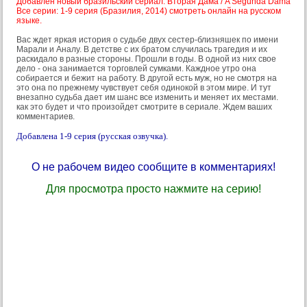
Добавлен новый бразильский сериал: Вторая Дама / A Segunda Dama
Все серии: 1-9 серия (Бразилия, 2014) смотреть онлайн на русском
языке.
Вас ждет яркая история о судьбе двух сестер-близняшек по имени
Марали и Аналу. В детстве с их братом случилась трагедия и их
раскидало в разные стороны. Прошли в годы. В одной из них свое
дело - она занимается торговлей сумками. Каждное утро она
собирается и бежит на работу. В другой есть муж, но не смотря на
это она по прежнему чувствует себя одинокой в этом мире. И тут
внезапно судьба дает им шанс все изменить и меняет их местами.
как это будет и что произойдет смотрите в сериале. Ждем ваших
комментариев.
Добавлена 1-9 серия (русская озвучка).
О не рабочем видео сообщите в комментариях!
Для просмотра просто нажмите на серию!