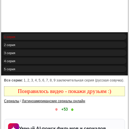
1 серия
2 серия
3 серия
4 серия
5 серия
6 серия
Все серии:
1, 2, 3, 4, 5, 6, 7, 8, 9 заключительная серия (русская озвучка).
7 серия
Понравилось видео - покажи друзьям :)
8 серия
Сериалы
/
Латиноамериканские сериалы онлайн
9 серия
+53
Конец
Умный AI-поиск фильмов и сериалов