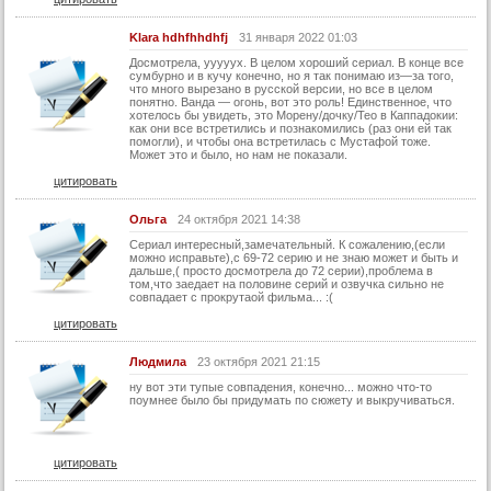
56 серия
57 серия
Klara hdhfhhdhfj
31 января 2022 01:03
Досмотрела, ууууух. В целом хороший сериал. В конце все
58 серия
сумбурно и в кучу конечно, но я так понимаю из—за того,
что много вырезано в русской версии, но все в целом
59 серия
понятно. Ванда — огонь, вот это роль! Единственное, что
хотелось бы увидеть, это Морену/дочку/Тео в Каппадокии:
60 серия
как они все встретились и познакомились (раз они ей так
помогли), и чтобы она встретилась с Мустафой тоже.
Может это и было, но нам не показали.
61 серия
цитировать
62 серия
63 серия
Ольга
24 октября 2021 14:38
Сериал интересный,замечательный. К сожалению,(если
64 серия
можно исправьте),с 69-72 серию и не знаю может и быть и
дальше,( просто досмотрела до 72 серии),проблема в
65 серия
том,что заедает на половине серий и озвучка сильно не
совпадает с прокрутаой фильма... :(
66 серия
цитировать
67 серия
Людмила
23 октября 2021 21:15
68 серия
ну вот эти тупые совпадения, конечно... можно что-то
поумнее было бы придумать по сюжету и выкручиваться.
69 серия
70 серия
71 серия
цитировать