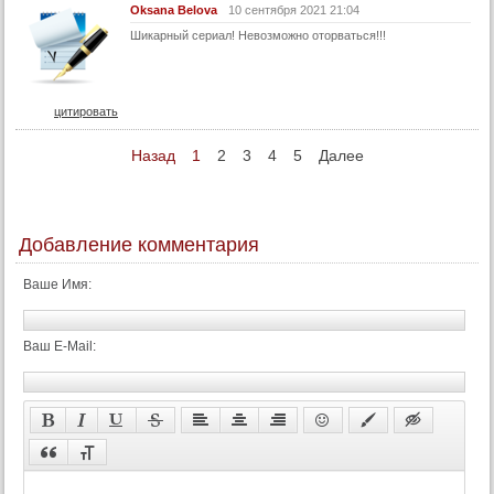
72 серия
Oksana Belova
10 сентября 2021 21:04
73 серия
Шикарный сериал! Невозможно оторваться!!!
74 серия
75 серия
цитировать
76 серия
Назад
1
2
3
4
5
Далее
77 серия
78 серия
79 серия
Добавление комментария
80 серия
81 серия
Ваше Имя:
82 серия
83 серия
Ваш E-Mail:
84 серия
85 серия
86 серия
87 серия