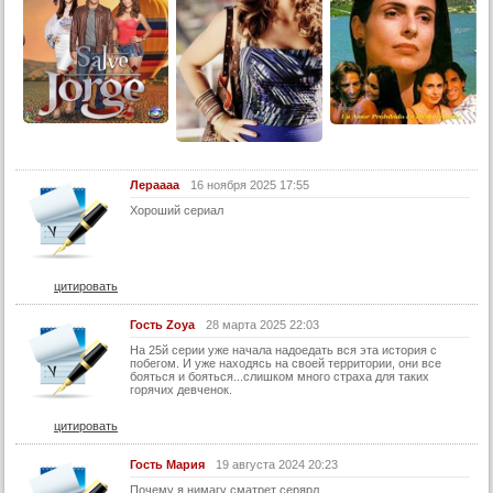
24 серия
25 серия
26 серия
27 серия
28 серия
29 серия
Лераааа
16 ноября 2025 17:55
30 серия
Хороший сериал
31 серия
32 серия
33 серия
цитировать
34 серия
Гость Zoya
28 марта 2025 22:03
35 серия
На 25й серии уже начала надоедать вся эта история с
побегом. И уже находясь на своей территории, они все
36 серия
бояться и бояться...слишком много страха для таких
горячих девченок.
37 серия
цитировать
38 серия
39 серия
Гость Мария
19 августа 2024 20:23
Почему я нимагу сматрет серярл