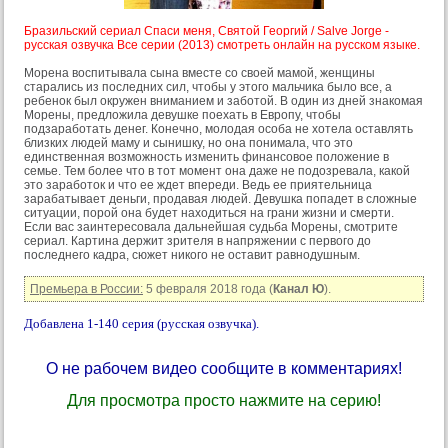
Бразильский сериал Спаси меня, Святой Георгий / Salve Jorge -
русская озвучка Все серии (2013) смотреть онлайн на русском языке.
Морена воспитывала сына вместе со своей мамой, женщины
старались из последних сил, чтобы у этого мальчика было все, а
ребенок был окружен вниманием и заботой. В один из дней знакомая
Морены, предложила девушке поехать в Европу, чтобы
подзаработать денег. Конечно, молодая особа не хотела оставлять
близких людей маму и сынишку, но она понимала, что это
единственная возможность изменить финансовое положение в
семье. Тем более что в тот момент она даже не подозревала, какой
это заработок и что ее ждет впереди. Ведь ее приятельница
зарабатывает деньги, продавая людей. Девушка попадет в сложные
ситуации, порой она будет находиться на грани жизни и смерти.
Если вас заинтересовала дальнейшая судьба Морены, смотрите
сериал. Картина держит зрителя в напряжении с первого до
последнего кадра, сюжет никого не оставит равнодушным.
Премьера в России:
5 февраля 2018 года (
Канал Ю
).
Добавлена 1-140 серия (русская озвучка).
О не рабочем видео сообщите в комментариях!
Для просмотра просто нажмите на серию!