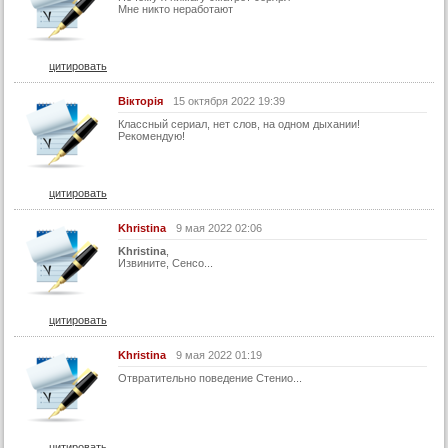
40 серия
Мне никто неработают
41 серия
42 серия
цитировать
43 серия
Вікторія
15 октября 2022 19:39
44 серия
Классный сериал, нет слов, на одном дыхании!
Рекомендую!
45 серия
46 серия
цитировать
47 серия
48 серия
Khristina
9 мая 2022 02:06
Khristina
,
49 серия
Извините, Сенсо...
50 серия
51 серия
цитировать
52 серия
Khristina
9 мая 2022 01:19
53 серия
Отвратительно поведение Стенио...
54 серия
55 серия
цитировать