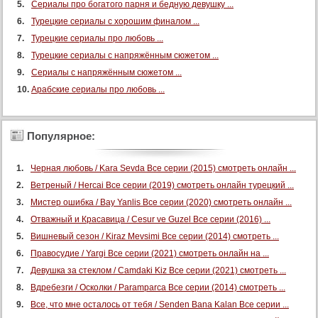
104 серия
Сериалы про богатого парня и бедную девушку ...
Турецкие сериалы с хорошим финалом ...
105 серия
Турецкие сериалы про любовь ...
106 серия
Турецкие сериалы с напряжённым сюжетом ...
107 серия
Сериалы с напряжённым сюжетом ...
108 серия
Арабские сериалы про любовь ...
109 серия
110 серия
Популярное:
111 серия
112 серия
Черная любовь / Kara Sevda Все серии (2015) смотреть онлайн ...
113 серия
Ветреный / Hercai Все серии (2019) смотреть онлайн турецкий ...
114 серия
Мистер ошибка / Bay Yanlis Все серии (2020) смотреть онлайн ...
Отважный и Красавица / Cesur ve Guzel Все серии (2016) ...
115 серия
Вишневый сезон / Kiraz Mevsimi Все серии (2014) смотреть ...
116 серия
Правосудие / Yargi Все серии (2021) смотреть онлайн на ...
117 серия
Девушка за стеклом / Camdaki Kiz Все серии (2021) смотреть ...
118 серия
Вдребезги / Осколки / Paramparca Все серии (2014) смотреть ...
119 серия
Все, что мне осталось от тебя / Senden Bana Kalan Все серии ...