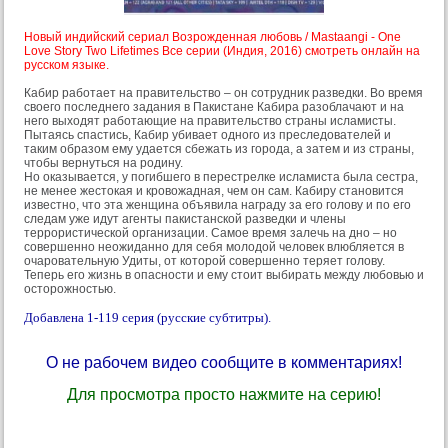
Новый индийский сериал Возрожденная любовь / Mastaangi - One
Love Story Two Lifetimes Все серии (Индия, 2016) смотреть онлайн на
русском языке.
Кабир работает на правительство – он сотрудник разведки. Во время
своего последнего задания в Пакистане Кабира разоблачают и на
него выходят работающие на правительство страны исламисты.
Пытаясь спастись, Кабир убивает одного из преследователей и
таким образом ему удается сбежать из города, а затем и из страны,
чтобы вернуться на родину.
Но оказывается, у погибшего в перестрелке исламиста была сестра,
не менее жестокая и кровожадная, чем он сам. Кабиру становится
известно, что эта женщина объявила награду за его голову и по его
следам уже идут агенты пакистанской разведки и члены
террористической организации. Самое время залечь на дно – но
совершенно неожиданно для себя молодой человек влюбляется в
очаровательную Удиты, от которой совершенно теряет голову.
Теперь его жизнь в опасности и ему стоит выбирать между любовью и
осторожностью.
Добавлена 1-119 серия (русские субтитры).
О не рабочем видео сообщите в комментариях!
Для просмотра просто нажмите на серию!