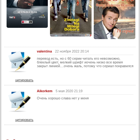
25 серия
26 серия
27 серия
28 серия
29 серия
30 серия
valentina
22 ноября 2022 20:14
перевод есть, но с 60 серии читать его невозможно,
31 серия
блеклый цвет, мелкий шрифт иочень низко все время
закрыт линией....очень жаль, потому что сериал понравился
32 серия
33 серия
цитировать
34 серия
Aikorkem
5 мая 2020 21:19
35 серия
Очень хорошо слава нет у меня
36 серия
37 серия
цитировать
38 серия
39 серия
40 серия