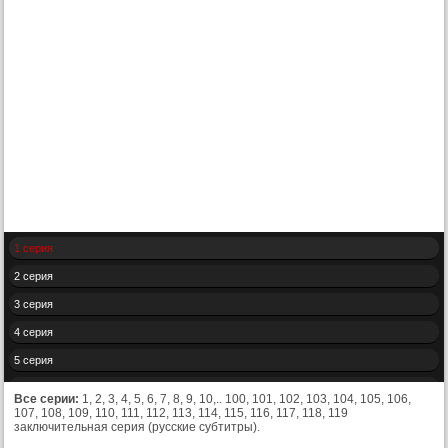
1 серия
2 серия
3 серия
4 серия
5 серия
6 серия
Все серии:
1, 2, 3, 4, 5, 6, 7, 8, 9, 10,.. 100, 101, 102, 103, 104, 105, 106,
107, 108, 109, 110, 111, 112, 113, 114, 115, 116, 117, 118, 119
7 серия
заключительная серия (русские субтитры).
8 серия