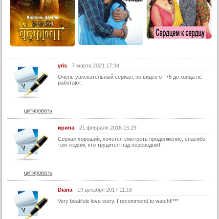
26 серия
27 серия
28 серия
29 серия
yris
7 марта 2021 17:34
30 серия
Очень увлекательный сериал, но видео от 76 до конца не
31 серия
работают.
32 серия
33 серия
цитировать
34 серия
ирина
21 февраля 2018 15:29
35 серия
Сериал хороший, хочется смотреть продолжение, спасибо
тем людям, кто трудится над переводом!
36 серия
37 серия
цитировать
38 серия
39 серия
Diana
19 декабря 2017 11:16
Very beatifule love story. I recommend to watch!!***
40 серия
41 серия