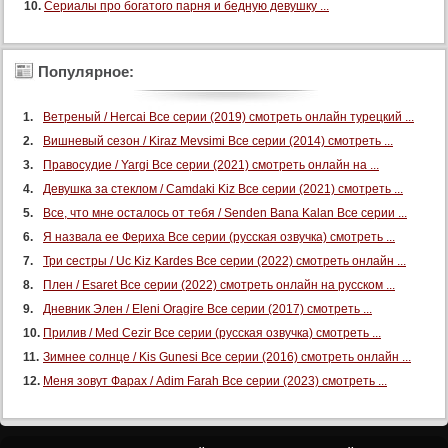
Сериалы про богатого парня и бедную девушку ...
74 серия
75 серия
Популярное:
76 серия
77 серия
Ветреный / Hercai Все серии (2019) смотреть онлайн турецкий ...
78 серия
Вишневый сезон / Kiraz Mevsimi Все серии (2014) смотреть ...
79 серия
Правосудие / Yargi Все серии (2021) смотреть онлайн на ...
Девушка за стеклом / Camdaki Kiz Все серии (2021) смотреть ...
80 серия
Все, что мне осталось от тебя / Senden Bana Kalan Все серии ...
81 серия
Я назвала ее Фериха Все серии (русская озвучка) смотреть ...
82 серия
Три сестры / Uc Kiz Kardes Все серии (2022) смотреть онлайн ...
83 серия
Плен / Esaret Все серии (2022) смотреть онлайн на русском ...
84 серия
Дневник Элен / Eleni Oragire Все серии (2017) смотреть ...
85 серия
Прилив / Med Cezir Все серии (русская озвучка) смотреть ...
Зимнее солнце / Kis Gunesi Все серии (2016) смотреть онлайн ...
86 серия
Меня зовут Фарах / Adim Farah Все серии (2023) смотреть ...
87 серия
88 серия
89 серия