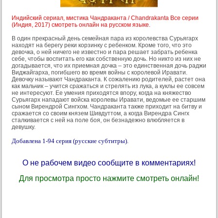
Индийский сериал, мистика Чандраканта / Chandrakanta Все серии
(Индия, 2017) смотреть онлайн на русском языке.
В один прекрасный день семейная пара из королевства Сурьягарх
находят на берегу реки корзинку с ребенком. Кроме того, что это
девочка, о ней ничего не известно и пара решает забрать ребенка
себе, чтобы воспитать его как собственную дочь. Но никто из них не
догадывается, что их приемная дочка – это единственная дочь раджи
Виджайгарха, погибшего во время войны с королевой Иравати.
Девочку называют Чандраканта. К сожалению родителей, растет она
как мальчик – учится сражаться и стрелять из лука, а куклы ее совсем
не интересуют. Ее умения приходятся впору, когда на княжество
Сурьягарх нападают войска королевы Иравати, ведомые ее старшим
сыном Вирендрой Сингхом. Чандраканта также приходит на битву и
сражается со своим князем Шивдуттом, а когда Вирендра Сингх
сталкивается с ней на поле боя, он безнадежно влюбляется в
девушку.
Добавлена 1-94 серия (русские субтитры).
О не рабочем видео сообщите в комментариях!
Для просмотра просто нажмите смотреть онлайн!