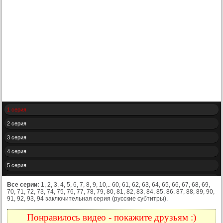
1 серия
2 серия
3 серия
4 серия
5 серия
6 серия
Все серии:
1, 2, 3, 4, 5, 6, 7, 8, 9, 10,.. 60, 61, 62, 63, 64, 65, 66, 67, 68, 69,
70, 71, 72, 73, 74, 75, 76, 77, 78, 79, 80, 81, 82, 83, 84, 85, 86, 87, 88, 89, 90,
7 серия
91, 92, 93, 94 заключительная серия (русские субтитры).
8 серия
Понравилось видео - покажите друзьям :)
9 серия