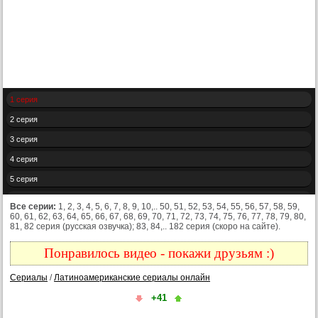
1 серия
2 серия
3 серия
4 серия
5 серия
6 серия
Все серии:
1, 2, 3, 4, 5, 6, 7, 8, 9, 10,.. 50, 51, 52, 53, 54, 55, 56, 57, 58, 59,
60, 61, 62, 63, 64, 65, 66, 67, 68, 69, 70, 71, 72, 73, 74, 75, 76, 77, 78, 79, 80,
7 серия
81, 82 серия (русская озвучка); 83, 84,.. 182 серия (скоро на сайте).
8 серия
Понравилось видео - покажи друзьям :)
9 серия
Сериалы
/
Латиноамериканские сериалы онлайн
10 серия
+41
11 серия
12 серия