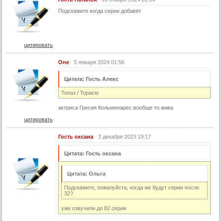
Подскажите когда серии добавят
45 серия
46 серия
47 серия
цитировать
48 серия
One
5 января 2024 01:56
49 серия
Цитата: Гость Алекс
50 серия
Топаз / Topacio
51 серия
актриса Гресия Кольменарес вообще то жива
52 серия
цитировать
53 серия
Гость оксана
3 декабря 2023 19:17
54 серия
55 серия
Цитата: Гость оксана
56 серия
Цитата: Ольга
57 серия
Подскажите, пожалуйста, когда же будут серии после
58 серия
32?
59 серия
уже озвучили до 82 серии
60 серия