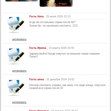
29 серия
30 серия
Гость Ната
25 июля 2026 22:13
31 серия
A где же остальные серии-после 82?
Знала бы -не начинала смотреть..🤦🏼‍♀️
32 серия
33 серия
цитировать
34 серия
Гость Ирина
13 марта 2026 20:44
35 серия
Здравствуйте! Когда озвучат остальные серии сериала
36 серия
Топаз?
37 серия
38 серия
цитировать
39 серия
Гость анна
25 декабря 2024 14:02
40 серия
Начали смотреть сериал, как жаль что недо конца. озвучьте
скорей все серии после 32
41 серия
42 серия
цитировать
43 серия
Гость Наталья
10 января 2024 20:34
44 серия