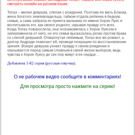
смотреть онлайн на русском языке.
Топаз – милая девушка, слепая с рождения. Поэтому ее мать Бланка,
жена богатого землевладельца, тайком отдала ребенка в бедную
семью, а сама забрала из приюта мальчика по имени Хорхе Луис и
воспитывала его, как своего родного, скрывая правду ото всех.
Когда Топаз повзрослела, она познакомилась с Хорхе Луисом и
забеременела от него, но его семья высказалась резко против брака
со слепой девушкой. Отвергнутая любимым, Топаз все же рожает, а
доктор Андраде помогает ей, проведя операцию по восстановлению
зрения. Вскоре девушка узнает правду о своем рождении и
оказывается перед самым сложным в своей жизни выбором, ведь
чувства к Хорхе Луису до сих пор живут в ее сердце…
Добавлена 1-82 серия (русская озвучка).
О не рабочем видео сообщите в комментариях!
Для просмотра просто нажмите на серию!