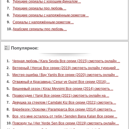
Турецкие сериалы с хорошим финалом ...
Турецкие сериалы про любовь ...
Турецкие сериалы с напряжённым сюжетом ...
Сериалы с напряжённым сюжетом ...
Арабские сериалы про любовь ...
Популярное:
Черная любовь / Kara Sevda Все серии (2015) смотреть онлайн ...
Ветреный / Hercai Все серии (2019) смотреть онлайн турецкий ...
Мистер ошибка / Bay Yanlis Все серии (2020) смотреть онлайн ...
Отважный и Красавица / Cesur ve Guzel Все серии (2016) ...
Вишневый сезон / Kiraz Mevsimi Все серии (2014) смотреть ...
Правосудие / Yargi Все серии (2021) смотреть онлайн на ...
Девушка за стеклом / Camdaki Kiz Все серии (2021) смотреть ...
Вдребезги / Осколки / Paramparca Все серии (2014) смотреть ...
Все, что мне осталось от тебя / Senden Bana Kalan Все серии ...
Повсюду ты / Her Yerde Sen Все серии (2019) смотреть онлайн ...