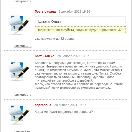
цитировать
61 серия
Гость оксана
3 декабря 2023 19:16
62 серия
Цитата: Ольга
63 серия
Подскажите, пожалуйста, когда же будут серии после 32?
64 серия
уже озвучили до 82 серии
65 серия
цитировать
66 серия
Гость Алекс
28 ноября 2023 18:57
67 серия
Хорошая мелодрама для женщин, снятая по канонам
68 серия
жанра. Интересные артисты, нескучные диалоги. Прошло
40 лет, но смотрится актуально. Жаль, что многие актеры
уже умерли, включая актрису, сыгравшую Топаз. Особая
69 серия
благодарность за отличный перевод и дубляж. Голос
,читающий титры, вообще волшебный.
70 серия
Жаль, что вторая половина сериала не переведена. Учите
испанский, если интересно до смотреть до конца...
71 серия
цитировать
72 серия
сергеевна
20 января 2021 19:57
73 серия
Когда же будет продолжение сериала?
74 серия
75 серия
76 серия
цитировать