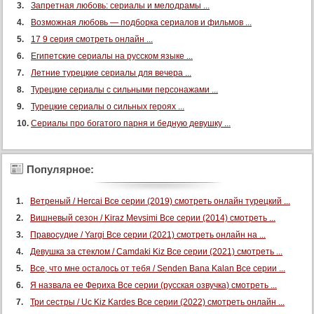
Запретная любовь: сериалы и мелодрамы ...
Возможная любовь — подборка сериалов и фильмов ...
17 9 серия смотреть онлайн ...
Египетские сериалы на русском языке ...
Летние турецкие сериалы для вечера ...
Турецкие сериалы с сильными персонажами ...
Турецкие сериалы о сильных героях ...
Сериалы про богатого парня и бедную девушку ...
Популярное:
Ветреный / Hercai Все серии (2019) смотреть онлайн турецкий ...
Вишневый сезон / Kiraz Mevsimi Все серии (2014) смотреть ...
Правосудие / Yargi Все серии (2021) смотреть онлайн на ...
Девушка за стеклом / Camdaki Kiz Все серии (2021) смотреть ...
Все, что мне осталось от тебя / Senden Bana Kalan Все серии ...
Я назвала ее Фериха Все серии (русская озвучка) смотреть ...
Три сестры / Uc Kiz Kardes Все серии (2022) смотреть онлайн ...