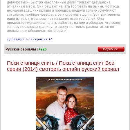
девяностых». Быстро накопленные долги толкают девушек на
отчаянные меры. Они решают начать торговать на рынке. Но из-за
незнания здешних правил и порядков, подруги только усугубляют
ситуацию, наживая новых врагов и огромные долги. Зоя Викторовна
одна из тех, кто заправляет на рынке всей торговлей. Она
предлагает женщинам начать работать на нее и обещает, что всего
за пару поездок за границу те смогут не только расплатиться по
долгам, но и обеспечить свои семьи...
Добавлена 1-32 серия из 32.
Русские сериалы
|
+226
Подробнее...
Поки станиця спить / Пока станица спит Все
серии (2014) смотреть онлайн русский сериал