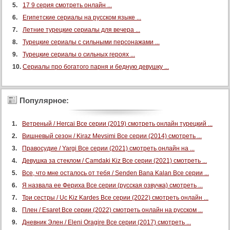
17 9 серия смотреть онлайн ...
Египетские сериалы на русском языке ...
Летние турецкие сериалы для вечера ...
Турецкие сериалы с сильными персонажами ...
Турецкие сериалы о сильных героях ...
Сериалы про богатого парня и бедную девушку ...
Популярное:
Ветреный / Hercai Все серии (2019) смотреть онлайн турецкий ...
Вишневый сезон / Kiraz Mevsimi Все серии (2014) смотреть ...
Правосудие / Yargi Все серии (2021) смотреть онлайн на ...
Девушка за стеклом / Camdaki Kiz Все серии (2021) смотреть ...
Все, что мне осталось от тебя / Senden Bana Kalan Все серии ...
Я назвала ее Фериха Все серии (русская озвучка) смотреть ...
Три сестры / Uc Kiz Kardes Все серии (2022) смотреть онлайн ...
Плен / Esaret Все серии (2022) смотреть онлайн на русском ...
Дневник Элен / Eleni Oragire Все серии (2017) смотреть ...