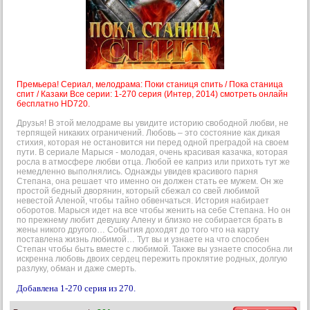
Премьера! Сериал, мелодрама: Поки станиця спить / Пока станица
спит / Казаки Все серии: 1-270 серия (Интер, 2014) смотреть онлайн
бесплатно HD720.
Друзья! В этой мелодраме вы увидите историю свободной любви, не
терпящей никаких ограничений. Любовь – это состояние как дикая
стихия, которая не остановится ни перед одной преградой на своем
пути. В сериале Марыся - молодая, очень красивая казачка, которая
росла в атмосфере любви отца. Любой ее каприз или прихоть тут же
немедленно выполнялись. Однажды увидев красивого парня
Степана, она решает что именно он должен стать ее мужем. Он же
простой бедный дворянин, который сбежал со свей любимой
невестой Аленой, чтобы тайно обвенчаться. История набирает
оборотов. Марыся идет на все чтобы женить на себе Степана. Но он
по прежнему любит девушку Алену и близко не собирается брать в
жены никого другого… События доходят до того что на карту
поставлена жизнь любимой… Тут вы и узнаете на что способен
Степан чтобы быть вместе с любимой. Также вы узнаете способна ли
искренна любовь двоих сердец пережить проклятие родных, долгую
разлуку, обман и даже смерть.
Добавлена 1-270 серия из 270.