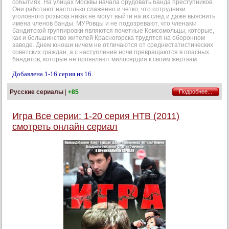
событиях. На улицах Москвы начала орудовать банда преступников.
Они работают настолько слаженно и четко, что сотрудники
уголовного розыска никак не могут выйти на их след и даже выяснить
имена членов банды. МУРовцы и не подозревают, что членами
бандитской группировки являются почетные Комсомольцы, которые,
как и большинство жителей Красногорска трудятся на оборонном
заводе. Днем юноши ничем не отличаются от среднестатистических
советских граждан, а с наступление ночи превращаются в опасных
бандитов, которые не проявляют милосердия к своим жертвам.
Добавлена 1-16 серия из 16.
Русские сериалы
|
+85
Подробнее...
Игра Все серии: 1-20 серия НТВ (2011)
смотреть онлайн сериал