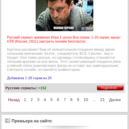
Русский сериал, криминал Игра 1 сезон Все серии: 1-20 серия, канал
НТВ (Россия, 2011) смотреть онлайн бесплатно.
Картина расскажет Вам об увлекательном поединке между двумя
сильными мужчинами. Белов - следователь ФСБ, Смолин - вор и
бандит. Они такие разные, но однажды столкнувшись становятся
личными врагами на всю жизнь. Этот захватывающий поединок умов
и умений обеих равновеликих фигур не оставит вас равнодушными.
Смотрите онлайн, оставляйте комментарии.
Добавлена 1-20 серия из 20.
Русские сериалы
|
+152
Подробнее...
Назад
1
2
3
4
5
6
7
8
9
10
...
21
Далее
Премьера на сайте: