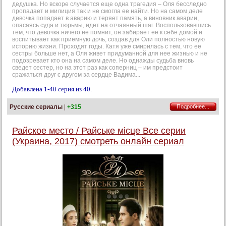
дедушка. Но вскоре случается еще одна трагедия – Оля бесследно
пропадает и милиция так и не смогла ее найти. Но на самом деле
девочка попадает в аварию и теряет память, а виновник аварии,
опасаясь суда и тюрьмы, идет на отчаянный шаг. Воспользовавшись
тем, что девочка ничего не помнит, он забирает ее к себе домой и
воспитывает как приемную дочь, создав для Оли полностью новую
историю жизни. Проходят годы. Катя уже смирилась с тем, что ее
сестры больше нет, а Оля живет придуманной для нее жизнью и не
подозревает кто она на самом деле. Но однажды судьба вновь
сведет сестер, но на этот раз как соперниц – им предстоит
сражаться друг с другом за сердце Вадима...
Добавлена 1-40 серия из 40.
Русские сериалы
|
+315
Подробнее...
Райское место / Райське місце Все серии
(Украина, 2017) смотреть онлайн сериал