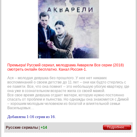
Премьера! Русский сериал, мелодрама Акварели Все серии (2018)
смотреть онлайн бесплатно. Канал Россия-1.
Ася – молодая девушка без прошлого. У нее нет никаких
воспоминаний о своем детстве до 11 лет – они как будто стерлись с
ее памяти. Все, что она помнит – это небольшую убогую квартиру, где
она уже в сознательном возрасте жила со своей мамой.
Все свое время девушка отдает матери, которую нужно постоянно
спасать от проблем и пьянства. Но однажды она знакомится с Димой
– хорошим молодым человеком из богатой и влиятельной семьи
Васильцовых…
Добавлена 1-16 серия из 16.
Русские сериалы
|
+14
Подробнее...