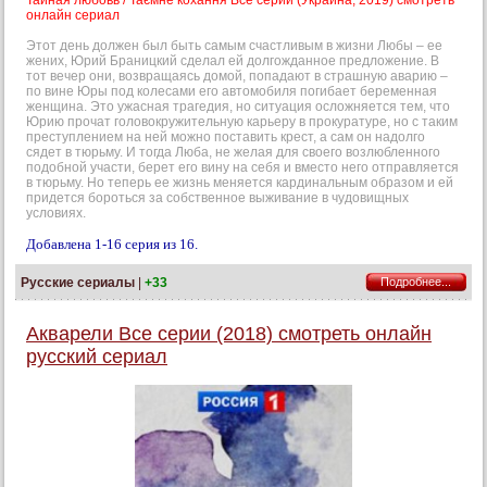
Тайная любовь / Таємне кохання Все серии (Украина, 2019) смотреть
онлайн сериал
Этот день должен был быть самым счастливым в жизни Любы – ее
жених, Юрий Браницкий сделал ей долгожданное предложение. В
тот вечер они, возвращаясь домой, попадают в страшную аварию –
по вине Юры под колесами его автомобиля погибает беременная
женщина. Это ужасная трагедия, но ситуация осложняется тем, что
Юрию прочат головокружительную карьеру в прокуратуре, но с таким
преступлением на ней можно поставить крест, а сам он надолго
сядет в тюрьму. И тогда Люба, не желая для своего возлюбленного
подобной участи, берет его вину на себя и вместо него отправляется
в тюрьму. Но теперь ее жизнь меняется кардинальным образом и ей
придется бороться за собственное выживание в чудовищных
условиях.
Добавлена 1-16 серия из 16.
Русские сериалы
|
+33
Подробнее...
Акварели Все серии (2018) смотреть онлайн
русский сериал