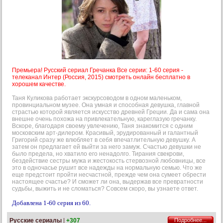
Премьера! Русский сериал Гречанка Все серии: 1-60 серия -
телеканал Интер (Россия, 2015) смотреть онлайн бесплатно в
хорошем качестве.
Таня Куликова работает экскурсоводом в одном маленьком,
провинциальном музее. Она умная и способная девушка, главной
страстью которой является искусство древней Греции. Да и сама она
внешне очень похожа на привлекательную, кареглазую гречанку.
Вскоре, благодаря своему увлечению, Таня знакомится с одним
московским арт-дилером. Красивый, эрудированный и галантный
Григорий сразу же влюбляет в себя впечатлительную девушку. А
затем он предлагает ей выйти за него замуж. Счастью девушки не
было предела, но хватило его ненадолго. Тирания свекрови,
бездействие сестры мужа и жестокость стервозной любовницы, все
это в одночасье рушит все надежды на нормальную семью. Что же
еще предстоит пройти несчастной, прежде чем она сумеет обрести
настоящее счастье? И сможет ли она, выдержав все превратности
судьбы, выжить и не сломаться? Совсем скоро, вы узнаете ответ.
Добавлена 1-60 серия из 60.
Русские сериалы
|
+307
Подробнее...