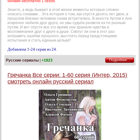
онлайн бесплатно 1 сезон.
Знаете, а ведь бывают в этой жизни моменты которые сложно
описать словами... Эта история о том, как спустя десять лет двое, в
прошлом близких человека снова встретились. В юности Артем и Аня
искренно любили друг друга, но увы судьба развела их по разным
путям. И вот спустя все это время они хранили чувства и
воспоминания друг о друге в душе. Смогут ли они в этот раз
исправить ошибки прошлого, выстоять перед предстоящими
испытания и стать единым целым?
Добавлена 1-24 серия из 24.
Русские сериалы
|
+1823
Подробнее...
Гречанка Все серии: 1-60 серия (Интер, 2015)
смотреть онлайн русский сериал