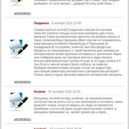
понимает..мира всем как добрым так и злым...ибо каждый
выбирает то чего желает....добрый Истину,злой Ложь....
цитировать
Людмила
6 ноября 2016 10:45
Сериал,просто отстой.Создатели совсем не изучили
тему.Не понятно откуда получали материал для этого
фильма.Такие великолепные артисты не должны играть в
таких низкопробных фильмах.Мне совсем не понравилась
игра женщин,особенно Пановой,да и Порошина не
порадовала.В это время, конечно был беспредел,но
бандиты не связывались с такой мелочью,как челноки,их
интересовали более крупные оптовики,а с рыночных барыг
они собирали дань за торговые места и надо сказать
вполне демократичные суммы.И еще ,в те годы сумма в 5
тыс.$ не о чем,её можно было собрать за неделю.
Вобщем кинематограф сегодня сосем не радует.Где
настоящие режисеры,интересные сценарии,ира актеров?
Очень жаль,старые фильмы намного интересней смотреть.
цитировать
Ксения
20 октября 2016 22:36
Концовка, на мой взгляд, нелепая. ну неужели можно
остаться после всего что у них произошло и оставить таких
мужчин? очень хочется верить,но люди не меняются.
проблема эта по сей день существует,мужики гуляют, а
женщины принимают их. может режиссер и прав...
цитировать