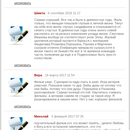
цитировать
Шмита
6 сентября 2018 11:17
Сериал хороший. Все так и было в девяностые годы. Жаль
только, что женщин показали глупым в личной жизни. Тянут
на себе всю жизнь глупых салдафонов и отказываются от
своего счастья. В девяностые годы очень много семей
распалось из-за резкого изменения уклада жизни. Светлана
Иванова вообще не соответствует роли Эллы. Жалкий
цыпленок,который пытается бороься с матерыми
бандитами.Розанова,Порошина, Панова и Марченко
сыграли отлично.Епифанцев прекрасно сыграл,хотя в
жизни такого не бывает.Не мог в те времена командир
части, полковник да ещё и в Подмосковье быть просто
холостяком.
цитировать
Вера
16 марта 2017 11:54
Фильм ужас. Сценариста надо гнать в шею. Игра актеров
ужасная. Показали каких то дур. Бабы дуры не потому что
они бабы, потому что они дуры. Порошина и Разанова
разочаровали. Сериал полный отстой. Научитесь снимать
фильмы. а актерам самим не стыдно за такую игру. Я
разачарованна в нашем кино. Нет у нас хороших фильмов
цитировать
Миколай
5 февраля 2017 07:35
поучительный фильм,кто это может понять...цените Любовь
к Богу,а все остальное приложиться...кто это