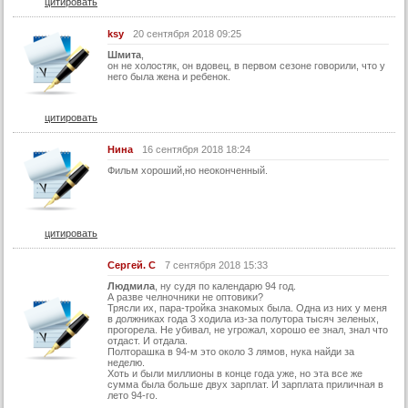
цитировать
24 серия
ksy
20 сентября 2018 09:25
25 серия
Шмита
,
26 серия
он не холостяк, он вдовец, в первом сезоне говорили, что у
него была жена и ребенок.
27 серия
28 серия
цитировать
29 серия
Нина
16 сентября 2018 18:24
30 серия
Фильм хороший,но неоконченный.
31 серия
32 серия
цитировать
Конец
Сергей. C
7 сентября 2018 15:33
Людмила
, ну судя по календарю 94 год.
А разве челночники не оптовики?
Трясли их, пара-тройка знакомых была. Одна из них у меня
в должниках года 3 ходила из-за полутора тысяч зеленых,
прогорела. Не убивал, не угрожал, хорошо ее знал, знал что
отдаст. И отдала.
Полторашка в 94-м это около 3 лямов, нука найди за
неделю.
Хоть и были миллионы в конце года уже, но эта все же
сумма была больше двух зарплат. И зарплата приличная в
лето 94-го.