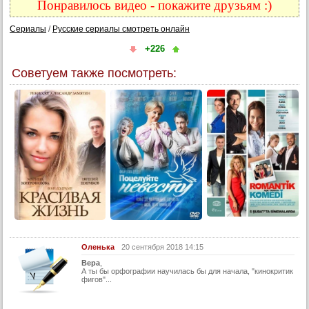
Понравилось видео - покажите друзьям :)
9 серия
Сериалы
/
Русские сериалы смотреть онлайн
10 серия
+226
11 серия
12 серия
Советуем также посмотреть:
13 серия
14 серия
15 серия
16 серия
2 сезон:
17 серия
18 серия
19 серия
20 серия
Оленька
20 сентября 2018 14:15
21 серия
Вера
,
А ты бы орфографии научилась бы для начала, "кинокритик
фигов"...
22 серия
23 серия