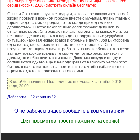
Премьера! Русский сериал, мелодрама Челночницы 1-2 сезон Все
серии (Россия, 2016) смотреть онлайн бесплатно.
Ольга и Светлана – лучшие подруги, которые основную часть своей
жизни провели в военном городке вместе с мужьями. Жизнь главных
героинь идет своим чередом, но только до прихода «лихих
девяностых». Быстро накопленные долги толкают девушек на
отчаянные меры. Они решают начать торговать на рынке. Но из-за
незнания здешних правил и порядков, подруги только усугубляют
ситуацию, наживая новых врагов и огромные долги. Зоя Викторовна
одна из тех, кто заправляет на рынке всей торговлей. Она
предлагает женщинам начать работать на нее и обещает, что всего
за пару поездок за границу те смогут не только расплатиться по
долгам, но и обеспечить свои семьи. Деваться некуда и подруги
соглашаются однако еще и не подозревают насколько жесток этот
бизнес и на что им придется пойти для того чтобы избавиться от
огромных долгов и прокормить свои семьи.
Важно!
Челночницы. Продолжение премьера 3 сентября 2018
года, 20:00.
Добавлена 1-32 серия из 32.
О не рабочем видео сообщите в комментариях!
Для просмотра просто нажмите на серию!