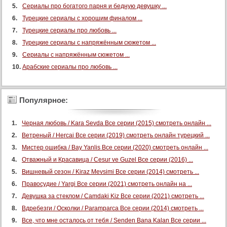
Сериалы про богатого парня и бедную девушку ...
Турецкие сериалы с хорошим финалом ...
Турецкие сериалы про любовь ...
Турецкие сериалы с напряжённым сюжетом ...
Сериалы с напряжённым сюжетом ...
Арабские сериалы про любовь ...
Популярное:
Черная любовь / Kara Sevda Все серии (2015) смотреть онлайн ...
Ветреный / Hercai Все серии (2019) смотреть онлайн турецкий ...
Мистер ошибка / Bay Yanlis Все серии (2020) смотреть онлайн ...
Отважный и Красавица / Cesur ve Guzel Все серии (2016) ...
Вишневый сезон / Kiraz Mevsimi Все серии (2014) смотреть ...
Правосудие / Yargi Все серии (2021) смотреть онлайн на ...
Девушка за стеклом / Camdaki Kiz Все серии (2021) смотреть ...
Вдребезги / Осколки / Paramparca Все серии (2014) смотреть ...
Все, что мне осталось от тебя / Senden Bana Kalan Все серии ...