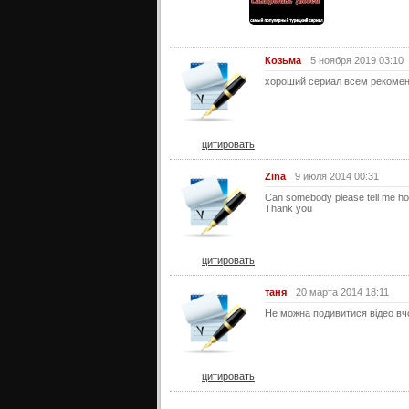
Козьма
5 ноября 2019 03:10
хороший сериал всем рекоме
цитировать
Zina
9 июля 2014 00:31
Can somebody please tell me how 
Thank you
цитировать
таня
20 марта 2014 18:11
Не можна подивитися відео вчо
цитировать