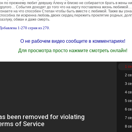
он по прежнему любит девушку Алену и близко не собирается брать в жены ни
другого… События доходят до того что на карту поставлена жизнь любимой… 
узнаете на что способен Степан чтобы быть вместе с любимой. Также вы узн
способна ли искренна любовь двоих сердец пережить проклятие родных, дол
разлуку, обман и даже смерть.
Добавлена 1-270 серия из 270.
О не рабочем видео сообщите в комментариях!
Для просмотра просто нажмите смотреть онлайн!
1 с
2 с
3 с
4 с
5 с
6 с
7 с
8 с