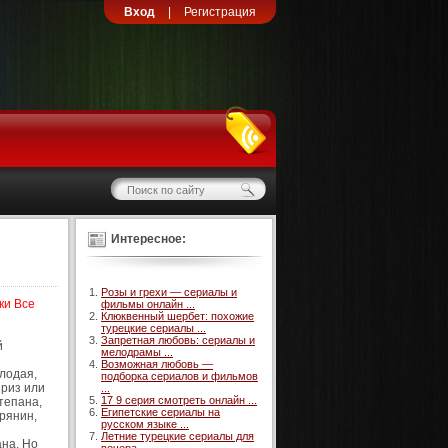
Вход
|
Регистрация
Интересное:
Розы и грехи — сериалы и
ки Все
фильмы онлайн ...
Клюквенный шербет: похожие
турецкие сериалы ...
Запретная любовь: сериалы и
й
мелодрамы ...
Возможная любовь —
лодая,
подборка сериалов и фильмов
приз или
...
17 9 серия смотреть онлайн ...
тепана,
Египетские сериалы на
рянин,
русском языке ...
Летние турецкие сериалы для
ана. Но