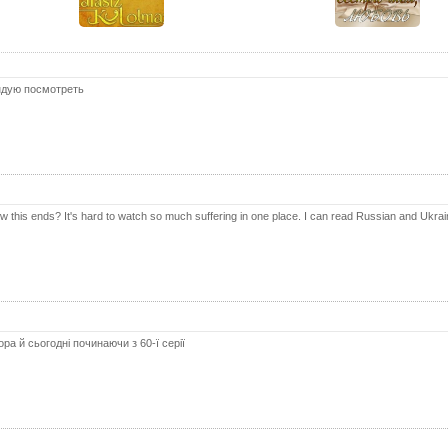
25 с
26 с
27 с
ндую посмотреть
28 с
29 с
30 с
31 с
this ends? It's hard to watch so much suffering in one place. I can read Russian and Ukrai
32 с
33 с
34 с
35 с
ра й сьогодні починаючи з 60-ї серії
36 с
37 с
38 с
39 с