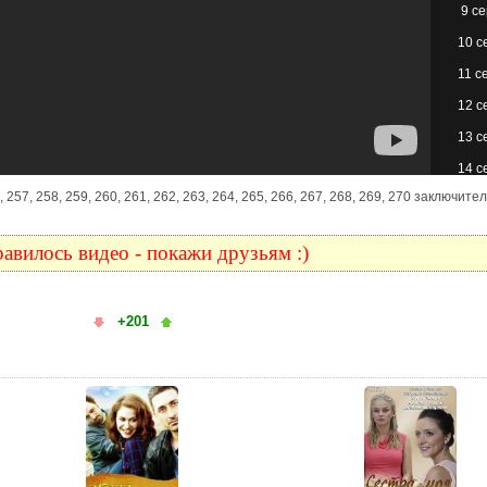
9 с
10 с
11 с
12 с
13 с
14 с
, 257, 258, 259, 260, 261, 262, 263, 264, 265, 266, 267, 268, 269, 270 заключите
15 с
16 с
авилось видео - покажи друзьям :)
17 с
18 с
+201
19 с
20 с
21 с
22 с
23 с
24 с