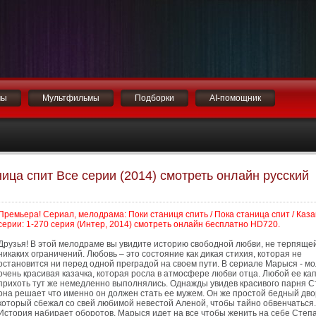
мы
Мультфильмы
Подборки
AI-помощник
ница спит Все серии (2014) смотреть онлайн русский
Премьера! Сериал, мелодрама: Поки станиця спить / Пока станица спит / Каза
серии: 1-270 серия (Интер, 2014) смотреть онлайн бесплатно HD720.
Друзья! В этой мелодраме вы увидите историю свободной любви, не терпяще
никаких ограничений. Любовь – это состояние как дикая стихия, которая не
остановится ни перед одной преградой на своем пути. В сериале Марыся - мо
очень красивая казачка, которая росла в атмосфере любви отца. Любой ее ка
прихоть тут же немедленно выполнялись. Однажды увидев красивого парня С
она решает что именно он должен стать ее мужем. Он же простой бедный дво
который сбежал со свей любимой невестой Аленой, чтобы тайно обвенчаться.
История набирает оборотов. Марыся идет на все чтобы женить на себе Степ