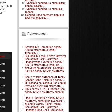
вечера ...
кого
Турецкие сериалы с сильными
Тут вы и
персонажами ...
Турецкие сериалы о сильных
аете
героях ...
гую
Сериалы про богатого парня и
бедную девушку ...
Популярное:
Ветреный / Hercai Все серии
(2019) смотреть онлайн
турецкий ...
Вишневый сезон / Kiraz Mevsimi
ерия
Все серии (2014) смотреть ...
Правосудие / Yargi Все серии
ерия
(2021) смотреть онлайн на ...
Девушка за стеклом / Camdaki
ерия
Kiz Все серии (2021) смотреть
...
Все, что мне осталось от тебя /
ерия
Senden Bana Kalan Все серии ...
Я назвала ее Фериха Все серии
ерия
(русская озвучка) смотреть ...
Три сестры / Uc Kiz Kardes Все
серии (2022) смотреть онлайн
ерия
...
Плен / Esaret Все серии (2022)
ерия
смотреть онлайн на русском ...
Дневник Элен / Eleni Oragire
ерия
Все серии (2017) смотреть ...
Прилив / Med Cezir Все серии