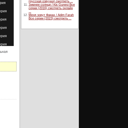
(русская озвучка) смотреть ...
ерия
Зимнее солнце / Kis Gunesi Все
серии (2016) смотреть онлайн
ерия
...
Меня зовут Фарах / Adim Farah
Все серии (2023) смотреть ...
ерия
ерия
ерия
ерия
льная
ерия
ерия
ерия
ерия
ерия
ерия
ерия
ерия
ерия
ерия