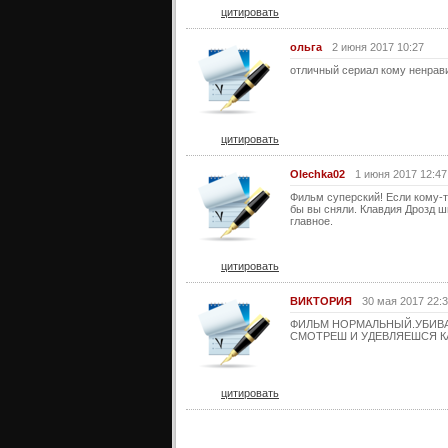
цитировать
ольга
2 июня 2017 10:27
отличный сериал кому ненрави
цитировать
Olechka02
1 июня 2017 12:47
Фильм суперский! Если кому-то
бы вы сняли. Клавдия Дрозд ши
главное.
цитировать
ВИКТОРИЯ
30 мая 2017 22:
ФИЛЬМ НОРМАЛЬНЫЙ.УБИВА
СМОТРЕШ И УДЕВЛЯЕШСЯ К
цитировать