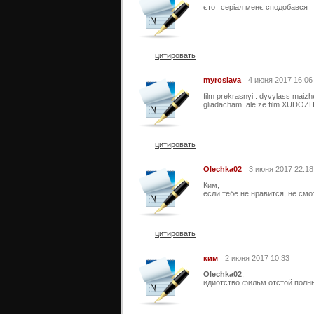
єтот серіал менє сподобався
цитировать
myroslava
4 июня 2017 16:06
film prekrasnyi . dyvylass maizh
gliadacham ,ale ze film XUDOZH
цитировать
Olechka02
3 июня 2017 22:18
Ким,
если тебе не нравится, не смо
цитировать
ким
2 июня 2017 10:33
Olechka02
,
идиотство фильм отстой полн