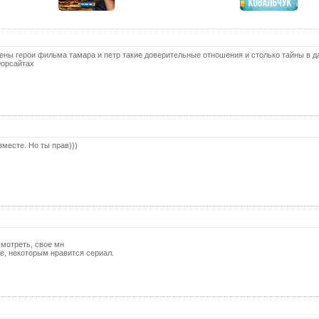
25 с
26 с
27 с
ены герои фильма тамара и петр такие доверительные отношения и столько тайны в 
Форсайтах
28 с
29 с
30 с
31 с
вместе. Но ты прав)))
32 с
33 с
34 с
35 с
36 с
смотреть, свое мн
бе, некоторым нравится сериал.
37 с
38 с
39 с