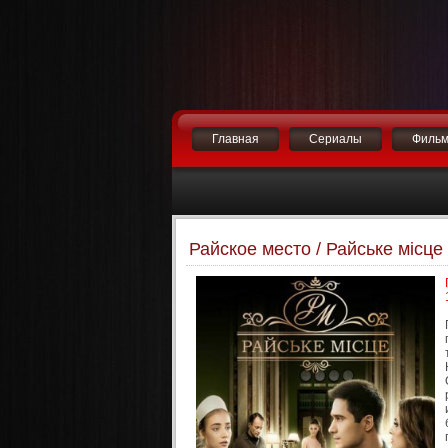
Главная
Сериалы
Филь
Райское место / Райське місце