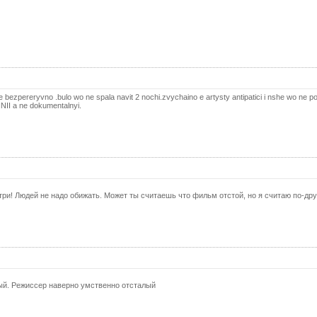
40 с
41 с
42 с
43 с
44 с
e bezpereryvno .bulo wo ne spala navit 2 nochi.zvychaino e artysty antipatici i nshe wo ne p
45 с
NII a ne dokumentalnyi.
46 с
47 с
48 с
49 с
три! Людей не надо обижать. Может ты считаешь что фильм отстой, но я считаю по-дру
50 с
51 с
52 с
53 с
ый. Режиссер наверно умственно отсталый
54 с
55 с