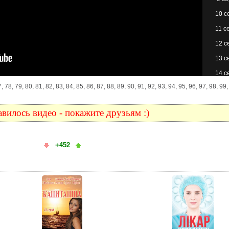
10 с
11 с
12 с
13 с
14 с
 77, 78, 79, 80, 81, 82, 83, 84, 85, 86, 87, 88, 89, 90, 91, 92, 93, 94, 95, 96, 97, 98, 99
15 с
16 с
вилось видео - покажите друзьям :)
17 с
18 с
+452
19 с
20 с
21 с
22 с
23 с
24 с