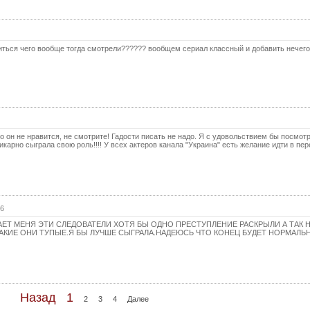
56 с
57 с
ться чего вообще тогда смотрели?????? вообщем сериал классный и добавить нечего)
58 с
59 с
60 с
61 с
62 с
 он не нравится, не смотрите! Гадости писать не надо. Я с удовольствием бы посмотр
карно сыграла свою роль!!!! У всех актеров канала "Украина" есть желание идти в пере
63 с
64 с
65 с
36
66 с
ЕТ МЕНЯ ЭТИ СЛЕДОВАТЕЛИ ХОТЯ БЫ ОДНО ПРЕСТУПЛЕНИЕ РАСКРЫЛИ А ТАК Н
67 с
АКИЕ ОНИ ТУПЫЕ.Я БЫ ЛУЧШЕ СЫГРАЛА.НАДЕЮСЬ ЧТО КОНЕЦ БУДЕТ НОРМАЛЬ
68 с
69 с
70 с
Назад
1
2
3
4
Далее