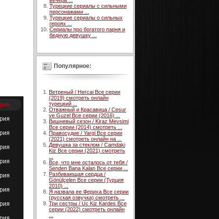
вечера ...
Турецкие сериалы с сильными
персонажами ...
Турецкие сериалы о сильных
героях ...
Сериалы про богатого парня и
бедную девушку ...
Популярное:
Ветреный / Hercai Все серии
(2019) смотреть онлайн
турецкий ...
ерия
Отважный и Красавица / Cesur
ve Guzel Все серии (2016) ...
ерия
Вишневый сезон / Kiraz Mevsimi
Все серии (2014) смотреть ...
ерия
Правосудие / Yargi Все серии
(2021) смотреть онлайн на ...
Девушка за стеклом / Camdaki
ерия
Kiz Все серии (2021) смотреть
...
ерия
Все, что мне осталось от тебя /
Senden Bana Kalan Все серии ...
Разбивающая сердца /
ерия
Gönülçelen Все серии (Турция
2010) ...
ерия
Я назвала ее Фериха Все серии
(русская озвучка) смотреть ...
ерия
Три сестры / Uc Kiz Kardes Все
серии (2022) смотреть онлайн
...
ерия