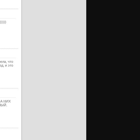
ерия
ерия
))))
ерия
ерия
ерия
ерия
ерия
ела, что
д, и это
ерия
ерия
ерия
ерия
А НИХ
ерия
НЫЙ.
ерия
ерия
ерия