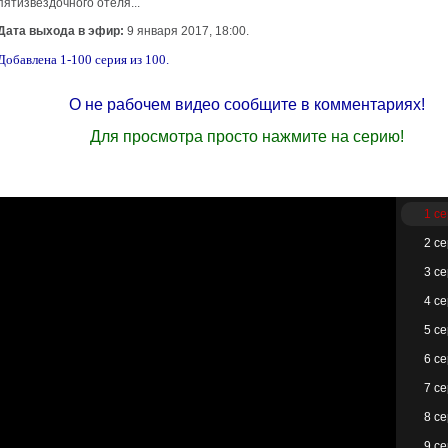
пятизвездочного отеля...
Дата выхода в эфир:
9 января 2017, 18:00.
Добавлена 1-100 серия из 100.
О не рабочем видео сообщите в комментариях!
Для просмотра просто нажмите на серию!
1 с
2 с
3 с
4 с
5 с
6 с
7 с
8 с
9 с