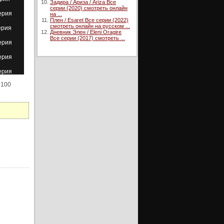
Задира / Ариза / Ariza Все
серии (2020) смотреть онлайн
ерия
на ...
Плен / Esaret Все серии (2022)
смотреть онлайн на русском ...
ерия
Дневник Элен / Eleni Oragire
Все серии (2017) смотреть ...
ерия
ерия
ерия
, 100
ерия
ерия
ерия
ерия
ерия
ерия
ерия
ерия
ерия
ерия