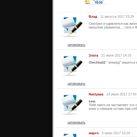
Влад
11 августа 2017 23:29
Смотрел и удивлялся как жизн
прошлом украинска.,., сага о 
цитировать
Злата
21 июня 2017 14:15
Olechka02
" вперёд" пишется 
цитировать
Nastyaaa
14 июня 2017 17:43
ким
,
Тебя никто не заставляет это 
ение о сериале оставь при се
цитировать
марго
5 июня 2017 10:24