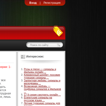
Вход
|
Регистрация
Интересное:
ерии: 1-
Розы и грехи — сериалы и
фильмы онлайн ...
Клюквенный шербет: похожие
турецкие сериалы ...
 все
Запретная любовь: сериалы и
.
мелодрамы ...
Возможная любовь —
дать.
подборка сериалов и фильмов
ается
...
 трудная
17 9 серия смотреть онлайн ...
се, лишь
Египетские сериалы на
русском языке ...
Летние турецкие сериалы для