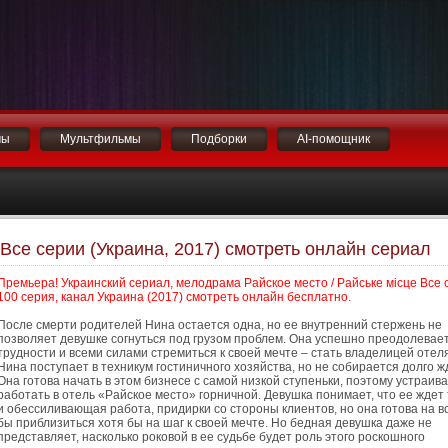
мы
Мультфильмы
Подборки
AI-помощник
 Все серии (Украина, 2017) смотреть онлайн сериал
Премьера! Украинский сериал, мелодрама Райское место / Райське місце Все с
100 серия, канал Украина (2017) смотреть онлайн бесплатно.
После смерти родителей Нина остается одна, но ее внутренний стержень не
позволяет девушке согнуться под грузом проблем. Она успешно преодолевает
трудности и всеми силами стремиться к своей мечте – стать владелицей отеля
Нина поступает в техникум гостиничного хозяйства, но не собирается долго ж
Она готова начать в этом бизнесе с самой низкой ступеньки, поэтому устраив
работать в отель «Райское место» горничной. Девушка понимает, что ее ждет
и обессиливающая работа, придирки со стороны клиентов, но она готова на в
бы приблизиться хотя бы на шаг к своей мечте. Но бедная девушка даже не
представляет, насколько роковой в ее судьбе будет роль этого роскошного