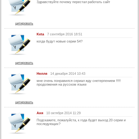
Здравствуйте почему перестал работать сайт
46 серия
47 серия
цитировать
48 серия
49 серия
Keta
7 сентября 2016 18:51
когда будут новые серии 54?
50 серия
51 серия
52 серия
цитировать
53 серия
Нелля
14 декабря 2014 10:43
54 серия
мне очень понравился сериал жду снетерпением !!!!!
продолжения на русском языке
55 серия
56 серия
цитировать
57 серия
58 серия
Аня
10 октября 2014 11:29
59 серия
Подскажите, пожалуйста, к года будет выход 20 серии и
последующих?
60 серия
61 серия