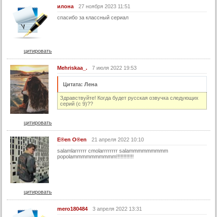
илона
27 ноября 2023 11:51
30 серия
спасибо за классный сериал
31 серия
32 серия
цитировать
33 серия
34 серия
Mehriskaa_.
7 июля 2022 19:53
35 серия
Цитата: Лена
36 серия
Здравствуйте! Когда будет русская озвучка следующих
серий (с 9)??
37 серия
38 серия
цитировать
39 серия
E®en O®en
21 апреля 2022 10:10
40 серия
salamlarrrrrr cmolarrrrrrrr salammmmmmmmm
popolammmmmmmmmm!!!!!!!!!!!!
41 серия
42 серия
43 серия
цитировать
44 серия
mero180484
3 апреля 2022 13:31
45 серия