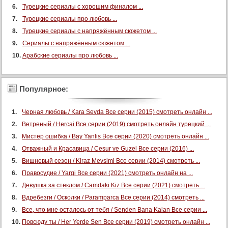
Турецкие сериалы с хорошим финалом ...
Турецкие сериалы про любовь ...
Турецкие сериалы с напряжённым сюжетом ...
Сериалы с напряжённым сюжетом ...
Арабские сериалы про любовь ...
Популярное:
Черная любовь / Kara Sevda Все серии (2015) смотреть онлайн ...
Ветреный / Hercai Все серии (2019) смотреть онлайн турецкий ...
Мистер ошибка / Bay Yanlis Все серии (2020) смотреть онлайн ...
Отважный и Красавица / Cesur ve Guzel Все серии (2016) ...
Вишневый сезон / Kiraz Mevsimi Все серии (2014) смотреть ...
Правосудие / Yargi Все серии (2021) смотреть онлайн на ...
Девушка за стеклом / Camdaki Kiz Все серии (2021) смотреть ...
Вдребезги / Осколки / Paramparca Все серии (2014) смотреть ...
Все, что мне осталось от тебя / Senden Bana Kalan Все серии ...
Повсюду ты / Her Yerde Sen Все серии (2019) смотреть онлайн ...