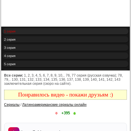
1 серия
2 серия
3 серия
4 серия
5 серия
6 серия
Все серии:
1, 2, 3, 4, 5, 6, 7, 8, 9, 10,.. 76, 77 серия (русская озвучка); 78,
79,.. 130, 131, 132, 133, 134, 135, 136, 137, 138, 139, 140, 141, 142, 143
7 серия
заключительная серия (скоро на сайте).
8 серия
Понравилось видео - покажи друзьям :)
9 серия
Сериалы
/
Латиноамериканские сериалы онлайн
10 серия
+395
11 серия
12 серия
13 серия