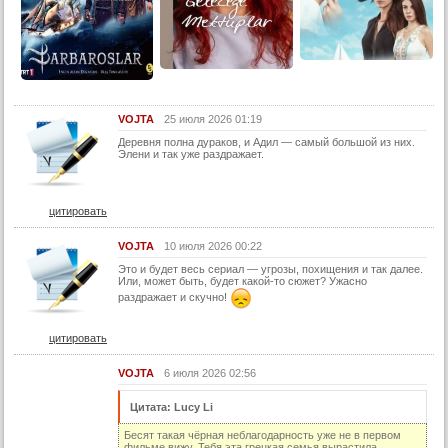
13 серия (суб)
14 серия
14 серия (суб)
15 серия
VOJTA
25 июля 2026 01:19
15 серия (суб)
Деревня полна дураков, и Адил — самый большой из них.
16 серия
Элени и так уже раздражает.
16 серия (суб)
17 серия
цитировать
17 серия (суб)
VOJTA
10 июля 2026 00:22
18 серия
Это и будет весь сериал — угрозы, похищения и так далее.
Или, может быть, будет какой-то сюжет? Ужасно
18 серия (суб)
раздражает и скучно!
19 серия
цитировать
19 серия (суб)
VOJTA
6 июля 2026 02:56
20 серия
20 серия (суб)
Цитата: Lucy Li
21 серия
Бесят такая чёрная неблагодарность уже не в первом
фильме вижу. Тебя эта грецкая семья вырастила,