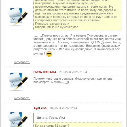
21 серия (суб)
выкормила, выучила в лучшем вузе, имя,
престиж,машина - иди деточка мир к твоим ногам. Но
деточка вместо этого плюёт на всех, кому она дорогá и
22 серия
идёт на зов крови в глухомань средневековую искать
маменьку и папеньку которые её явно не ждут и явно не
22 серия (суб)
собираются восторгаться её айкью, клятвой
Гиппократа,молитвам и
23 серия
говорящим ИИ в сумочке лол
23 серия (суб)
..........Полностью соглас. Я в начале 7-го сезона, и с меня
хватит. Девушка вела список матерей за тот год, но так и не
закончила его… А у неё, по-видимому, IQ 175! Должно быть,
24 серия
в этих деревнях что-то нездоровое. Вероятно, браки между
родственниками. Все они сумасшедшие. В какой серии всё
24 серия (суб)
рухнет?
25 серия
цитировать
25 серия (суб)
Гость ОКСАНА
21 июня 2026 21:04
26 серия
Почему некоторые сериалы блокируются,и где теперь
посмотреть можно?((((((
26 серия (суб)
27 серия
27 серия (суб)
цитировать
28 серия
AyaLens
18 июня 2026 22:14
28 серия (суб)
Цитата: Гость Vika
29 серия
Когда видеть 32 серия?