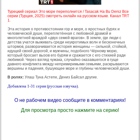
Турецкий сериал Это море переполнится / Tasacak Ha Bu Deniz Все
серии (Турция, 2025) смотреть онлайн на русском языке. Канал TRT
1.
Эта история о противостоянии гор и моря, о яростных бурях и
человеческой душе, переплетённая с любовной драмой и
многолетней враждой «двух семей-врагов». В земле, где люди с
детства учатся выживать среди неукротимых волн и бесконечных
штормов, разворачивается история женщины — сильной, стойкой,
идущей своей дорогой, и мужчины, подобного Чёрному морю,
который бросает вызов его бурям и сражается с его стихией ради
любимой. Через взгляд чужака, случайно оказавшегося в гуще
давнего конфликта между непримиримыми семьями, раскрываются
вершины и падения, бушующее море и глубины человеческой души.
В ролях:
Улаш Туна Астепе, Дениз Байсал другие.
Добавлена 1-31 серия (русская озвучка).
О не рабочем видео сообщите в комментариях!
Для просмотра просто нажмите на серию!