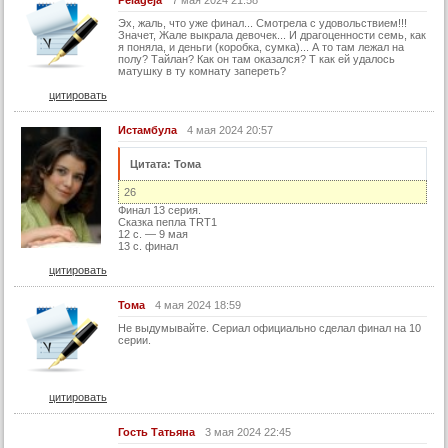
Эх, жаль, что уже финал... Смотрела с удовольствием!!!
Значет, Жале выкрала девочек... И драгоценности семь, как
я поняла, и деньги (коробка, сумка)... А то там лежал на
полу? Тайлан? Как он там оказался? Т как ей удалось
матушку в ту комнату запереть?
цитировать
Истамбула
4 мая 2024 20:57
Цитата: Тома
26
Финал 13 серия.
Сказка пепла TRT1
12 c. — 9 мая
13 с. финал
цитировать
Тома
4 мая 2024 18:59
Не выдумывайте. Сериал официально сделал финал на 10
серии.
цитировать
Гость Татьяна
3 мая 2024 22:45