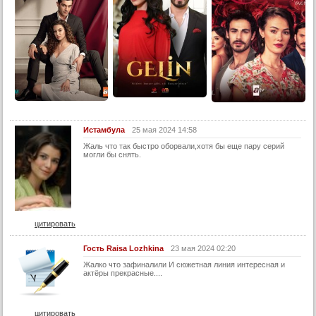
Истамбула
25 мая 2024 14:58
Жаль что так быстро оборвали,хотя бы еще пару серий
могли бы снять.
цитировать
Гость Raisa Lozhkina
23 мая 2024 02:20
Жалко что зафиналили И сюжетная линия интересная и
актёры прекрасные....
цитировать