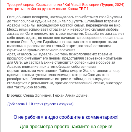
Турецкий сериал Сказка о пепле / Kul Masali Все серии (Турция, 2024)
смотреть онлайн на русском языке. Канал TRT 1.
Озге, обычная повариха, наслаждалась спокойствием своей рутины
до тех пор, пока судьба не решила пошутить. Случайная встреча с
Аратом Гирайлы, наследником богатой семьи, перевернула ее мир.
Между ними вспыхивает страстная и невероятно сильная любовь,
заставляя Озге пересмотреть свои привычки. Свадьба не заставляет
себя долго ждать, но после нее начинается совершенно новая глава
в жизни Озге. В доме Гирайлы она сталкивается с невероятными
вызовами и раскрывается темный секрет, который оставался
скрытым за вуалью сказочного влечения.
Арат, казалось бы, идеален, но тень психологических травм из
прошлого окутывает его гневом, представляя серьезное испытание
для Озге. Ее сестра Бахийе становится соперницей в борьбе за
Аратово внимание, при этом обладая собственными
меркантильными мечтаниями. Тайна смерти Жале становится еще
одним сложным куском головоломки, с которым Озге должна
разобраться. Вмешиваясь в интриги и тайны, она вынуждена
столкнуться с реальностью, противопоставленной сказке, в которую
она так глубоко верила.
В ролях:
Севда Эргинджи, Гёкхан Алкан другие.
Добавлена 1-10 серия (русская озвучка).
О не рабочем видео сообщите в комментариях!
Для просмотра просто нажмите на серию!