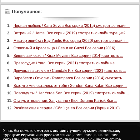
Популярное:
Черная любовь / Kara Sevda Все серии (2015) смотреть онлайн ...
Ветреный / Hercai Все серии (2019) смотреть онлайн турецкий ...
Мистер ошибка / Bay Yanlis Все серии (2020) смотреть онлайн ...
Отважный и Красавица / Cesur ve Guzel Все серии (2016) ...
Вишневый сезон / Kiraz Mevsimi Все серии (2014) смотреть ...
Правосудие / Yargi Все серии (2021) смотреть онлайн на ...
Девушка за стеклом / Camdaki Kiz Все серии (2021) смотреть ...
Вдребезги / Осколки / Paramparca Все серии (2014) смотреть ...
Все, что мне осталось от тебя / Senden Bana Kalan Все серии ...
Повсюду ты / Her Yerde Sen Все серии (2019) смотреть онлайн ...
Статус отношений: Запутанно / Iliski Durumu Karisik Все ...
Разбивающая сердца / Gönülçelen Все серии (Турция 2010) ...
У нас Вы можете
смотреть онлайн лучшие русские, индийские,
турецкие сериалы на русском языке
, армянские, пакистанские
сериалы, новые фильмы, мультфильмы, телешоу и многое другое...