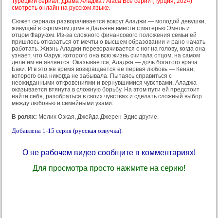
Турецкий сериал, драма Аладжа / Alaca Все серии (Турция, 2024)
смотреть онлайн на русском языке.
Сюжет сериала разворачивается вокруг Аладжи — молодой девушки,
живущей в скромном доме в Дальяне вместе с матерью Эмель и
отцом Фаруком. Из-за сложного финансового положения семьи ей
пришлось отказаться от мечты о высшем образовании и рано начать
работать. Жизнь Аладжи переворачивается с ног на голову, когда она
узнает, что Фарук, которого она всю жизнь считала отцом, на самом
деле им не является. Оказывается, Аладжа — дочь богатого врача
Баки. И в это же время возвращается ее первая любовь — Кенан,
которого она никогда не забывала. Пытаясь справиться с
неожиданными откровениями и вернувшимися чувствами, Аладжа
оказывается втянута в сложную борьбу. На этом пути ей предстоит
найти себя, разобраться в своих чувствах и сделать сложный выбор
между любовью и семейными узами.
В ролях:
Мелих Озкая, Джейда Джерен Эдис другие.
Добавлена 1-15 серия (русская озвучка).
О не рабочем видео сообщите в комментариях!
Для просмотра просто нажмите на серию!