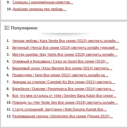
Сериалы с напряжённым сюжетом ...
Арабские сериалы про любовь ...
Популярное:
Черная любовь / Kara Sevda Все серии (2015) смотреть онлайн ...
Ветреный / Hercai Все серии (2019) смотреть онлайн турецкий ...
Мистер ошибка / Bay Yanlis Все серии (2020) смотреть онлайн ...
Отважный и Красавица / Cesur ve Guzel Все серии (2016) ...
Вишневый сезон / Kiraz Mevsimi Все серии (2014) смотреть ...
Правосудие / Yargi Все серии (2021) смотреть онлайн на ...
Девушка за стеклом / Camdaki Kiz Все серии (2021) смотреть ...
Вдребезги / Осколки / Paramparca Все серии (2014) смотреть ...
Все, что мне осталось от тебя / Senden Bana Kalan Все серии ...
Повсюду ты / Her Yerde Sen Все серии (2019) смотреть онлайн ...
Статус отношений: Запутанно / Iliski Durumu Karisik Все ...
Разбивающая сердца / Gönülçelen Все серии (Турция 2010) ...