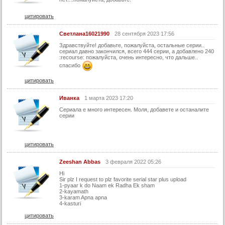
61 серия
62 серия
цитировать
63 серия
Светлана16021990
28 сентября 2023 17:56
64 серия
Здравствуйте! добавьте, пожалуйста, остальные серии..
сериал давно закончился, всего 444 серии, а добавлено 240
65 серия
:recourse: пожалуйста, очень интересно, что дальше..
спасибо
66 серия
цитировать
67 серия
Иванка
1 марта 2023 17:20
68 серия
Сериала е много интересен. Моля, добавете и останалите
69 серия
серии
70 серия
71 серия
цитировать
72 серия
Zeeshan Abbas
3 февраля 2022 05:26
73 серия
Hi
Sir plz I request to plz favorite serial star plus upload
74 серия
1-pyaar k do Naam ek Radha Ek sham
2-kayamath
75 серия
3-karam Apna apna
4-kasturi
76 серия
цитировать