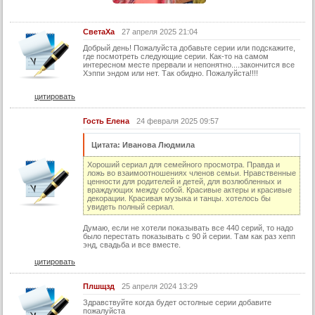
29 серия
30 серия
СветаХа
27 апреля 2025 21:04
31 серия
Добрый день! Пожалуйста добавьте серии или подскажите,
где посмотреть следующие серии. Как-то на самом
32 серия
интересном месте прервали и непонятно....закончится все
Хэппи эндом или нет. Так обидно. Пожалуйста!!!!
33 серия
цитировать
34 серия
35 серия
Гость Елена
24 февраля 2025 09:57
36 серия
Цитата: Иванова Людмила
37 серия
Хороший сериал для семейного просмотра. Правда и
ложь во взаимоотношениях членов семьи. Нравственные
38 серия
ценности для родителей и детей, для возлюбленных и
враждующих между собой. Красивые актеры и красивые
39 серия
декорации. Красивая музыка и танцы. хотелось бы
увидеть полный сериал.
40 серия
Думаю, если не хотели показывать все 440 серий, то надо
было перестать показывать с 90 й серии. Там как раз хепп
41 серия
энд, свадьба и все вместе.
42 серия
цитировать
43 серия
Плшщзд
25 апреля 2024 13:29
44 серия
Здравствуйте когда будет остолные серии добавите
пожалуйста