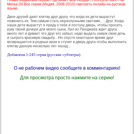
Новый индийский сериал Где живет мое сердце? / Kis Desh Mein Hai
Meraa Dil Все серии (Индия, 2008-2010) смотреть онлайн на русском
языке.
Двое друзей дают клятву друг другу, что когда их дети вырастут
поженить их. Тем самым стать неразлучными сватами... - Друг. Когда
наши дети вырастут я приду к тебе и постучу дверь, чтобы просить
руку твоей дочери для моего сына. Лал из Пенджаба ждет друга
много лет и думает что друг его забыл, надо выдать замуж свою дочь
и сыграть красивую свадьбу... Но спустя некоторое время друг
возвращается в родные края и стучит в дверь друга чтобы выполнить
клятву данную несколько лет назад...
Добавлена 1-245 серия (русские субтитры).
О не рабочем видео сообщите в комментариях!
Для просмотра просто нажмите на серию!