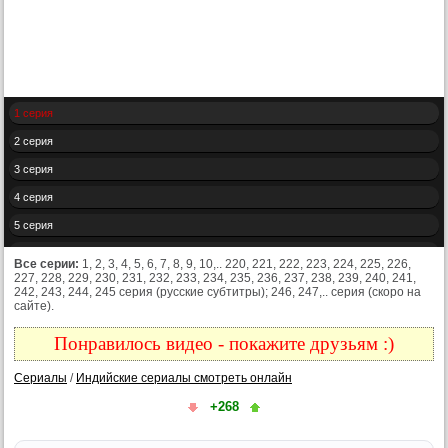
1 серия
2 серия
3 серия
4 серия
5 серия
6 серия
Все серии:
1, 2, 3, 4, 5, 6, 7, 8, 9, 10,.. 220, 221, 222, 223, 224, 225, 226,
227, 228, 229, 230, 231, 232, 233, 234, 235, 236, 237, 238, 239, 240, 241,
7 серия
242, 243, 244, 245 серия (русские субтитры); 246, 247,.. серия (скоро на
сайте).
8 серия
9 серия
Понравилось видео - покажите друзьям :)
10 серия
Сериалы
/
Индийские сериалы смотреть онлайн
11 серия
+268
12 серия