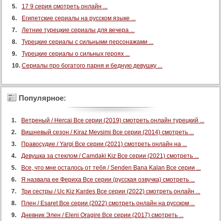
109 серия
17 9 серия смотреть онлайн ...
110 серия
Египетские сериалы на русском языке ...
111 серия
Летние турецкие сериалы для вечера ...
Турецкие сериалы с сильными персонажами ...
112 серия
Турецкие сериалы о сильных героях ...
113 серия
Сериалы про богатого парня и бедную девушку ...
114 серия
115 серия
Популярное:
116 серия
117 серия
Ветреный / Hercai Все серии (2019) смотреть онлайн турецкий ...
118 серия
Вишневый сезон / Kiraz Mevsimi Все серии (2014) смотреть ...
119 серия
Правосудие / Yargi Все серии (2021) смотреть онлайн на ...
120 серия
Девушка за стеклом / Camdaki Kiz Все серии (2021) смотреть ...
121 серия
Все, что мне осталось от тебя / Senden Bana Kalan Все серии ...
Я назвала ее Фериха Все серии (русская озвучка) смотреть ...
122 серия
Три сестры / Uc Kiz Kardes Все серии (2022) смотреть онлайн ...
123 серия
Плен / Esaret Все серии (2022) смотреть онлайн на русском ...
124 серия
Дневник Элен / Eleni Oragire Все серии (2017) смотреть ...