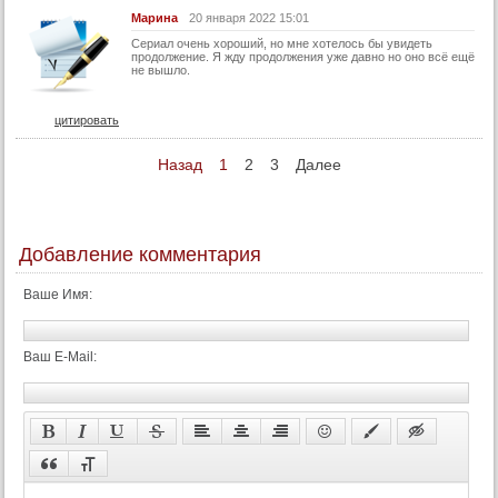
77 серия
Марина
20 января 2022 15:01
78 серия
Сериал очень хороший, но мне хотелось бы увидеть
продолжение. Я жду продолжения уже давно но оно всё ещё
79 серия
не вышло.
80 серия
цитировать
81 серия
82 серия
Назад
1
2
3
Далее
83 серия
84 серия
85 серия
Добавление комментария
86 серия
Ваше Имя:
87 серия
88 серия
Ваш E-Mail:
89 серия
90 серия
91 серия
92 серия