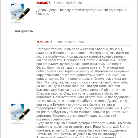
29 серия (суб)
Maria078
3 июня 2026 14:30
2 сезон:
Добрый день. Почему серии недоступны? Ни один vpn не
помогает. ((
30 серия
30 серия (суб)
цитировать
31 серия
Женщина
3 июня 2026 02:50
31 серия (суб)
Чего уже только не было за 4 сезона? Аварии, пожары,
32 серия
падения с балкона, отравления... Не мудрено, что идем по
кругу в особенности когда дело касается конца сезона и
накала страстей. Порадовали Севтап с Абидином - "гори
32 серия (суб)
все пропадом, нужно делать ноги пока трамваи ходят".
Омер, блин, умеет давать умные советы. Что касается
33 серия
себя самого - тут терпение лопнуло. Длительное ожидание,
пару стаканов спиртного, ревность и баста. Пониманию
33 серия (суб)
пришел конец. Хотя после его дел с Хыкметом, слова для
Кыв: "Ты худшее, что случилось в моей жизни", женитьба
на няньке, да и самое главное - потеря Доги. Все эти
34 серия
факторы для Кыв как раз и были причиной её состояния.
Спасала работа. Спасало то, что казалось Омер её
34 серия (суб)
понимает. Незаметлительного ответа Кыв не последовало и
так же незамедлительно ей найдена замена. Думаю, когда
35 серия
она несла Кемаля к отцу - готова была ответить и
"переиграть" тот вечер, когда Омер принял решение. Пусть
во благо пойдут ему такие молниеносные и решительные
35 серия (суб)
действия. Знакомство его новой подруги с семьей
оказалось эпическим.
36 серия
Судя по всему, Кыв после дочери потеряет и мать. Было бы
неплохо отдалиться от всего этого. Если Асиль, дай Бог не
36 серия (суб)
погибнет, то они с Асуде смогли бы снова её поддержать.
Встать на ноги, уехать из дома Омера на квартиру.
Возможно Севиляй смогла бы ей и дальше помогать с