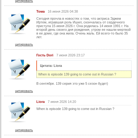
21 серия (суб)
цитировать
22 серия
Тома
16 июня 2026 04:38
22 серия (суб)
Сегодня прочла в новостях о том, что актриса Эджем
Иртем, игравшая роль Ишил, скончалась от сердечного
приступа 15 июня 2026 г. Она родилась 14 июня 1991 г. На
23 серия
второй день своего дня рождения, утром ее нашли мертвой
в ее доме, где она жила. Очень жаль. Ей всего-то было 35
23 серия (суб)
лет.
24 серия
цитировать
24 серия (суб)
Гость Dori
7 июня 2026 23:17
25 серия
Цитата: Liora
25 серия (суб)
When is episode 139 going to come out in Russian ?
26 серия
В сентябре. 139 серия это уже 5 сезон будет)
26 серия (суб)
цитировать
27 серия
Liora
7 июня 2026 14:20
27 серия (суб)
When is episode 139 going to come out in Russian ?
28 серия
28 серия (суб)
29 серия
цитировать