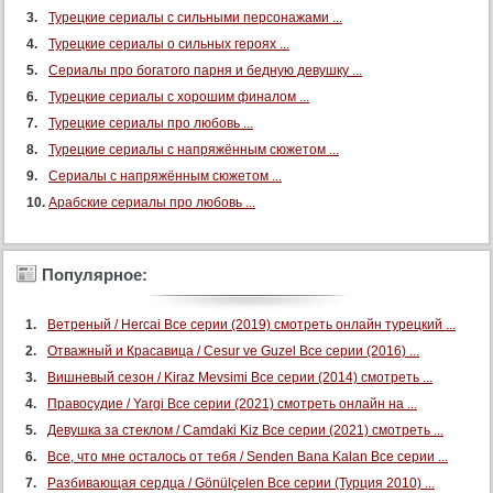
61 серия
Турецкие сериалы с сильными персонажами ...
61 серия (суб)
Турецкие сериалы о сильных героях ...
62 серия
Сериалы про богатого парня и бедную девушку ...
62 серия (суб)
Турецкие сериалы с хорошим финалом ...
Турецкие сериалы про любовь ...
63 серия
Турецкие сериалы с напряжённым сюжетом ...
63 серия (суб)
Сериалы с напряжённым сюжетом ...
64 серия
Арабские сериалы про любовь ...
64 серия (суб)
65 серия
Популярное:
65 серия (суб)
66 серия
Ветреный / Hercai Все серии (2019) смотреть онлайн турецкий ...
66 серия (суб)
Отважный и Красавица / Cesur ve Guzel Все серии (2016) ...
3 сезон:
Вишневый сезон / Kiraz Mevsimi Все серии (2014) смотреть ...
67 серия
Правосудие / Yargi Все серии (2021) смотреть онлайн на ...
Девушка за стеклом / Camdaki Kiz Все серии (2021) смотреть ...
67 серия (суб)
Все, что мне осталось от тебя / Senden Bana Kalan Все серии ...
68 серия
Разбивающая сердца / Gönülçelen Все серии (Турция 2010) ...