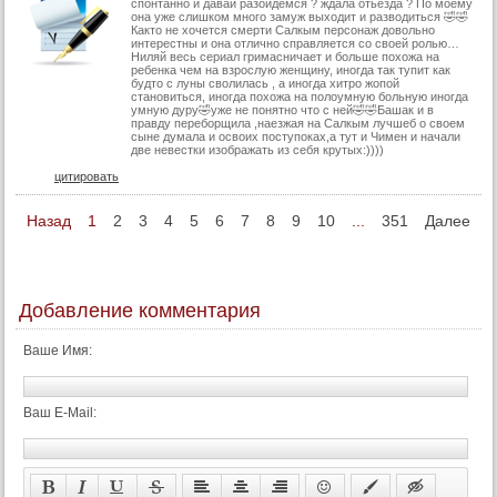
45 серия
спонтанно и давай разойдемся ? ждала отьезда ? По моему
она уже слишком много замуж выходит и разводиться 🤣🤣
Както не хочется смерти Салкым персонаж довольно
45 серия (суб)
интерестны и она отлично справляется со своей ролью…
Ниляй весь сериал гримасничает и больше похожа на
46 серия
ребенка чем на взрослую женщину, иногда так тупит как
будто с луны сволилась , а иногда хитро жопой
46 серия (суб)
становиться, иногда похожа на полоумную больную иногда
умную дуру🤣уже не понятно что с ней🤣🤣Башак и в
правду переборщила ,наезжая на Салкым лучшеб о своем
47 серия
сыне думала и освоих поступоках,а тут и Чимен и начали
две невестки изображать из себя крутых:))))
47 серия (суб)
цитировать
48 серия
Назад
1
2
3
4
5
6
7
8
9
10
...
351
Далее
48 серия (суб)
49 серия
49 серия (суб)
Добавление комментария
50 серия
50 серия (суб)
Ваше Имя:
51 серия
51 серия (суб)
Ваш E-Mail:
52 серия
52 серия (суб)