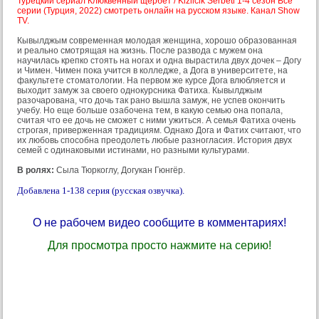
Турецкий сериал Клюквенный щербет / Kizilcik Serbeti 1-4 сезон Все
серии (Турция, 2022) смотреть онлайн на русском языке. Канал Show
TV.
Кывылджым современная молодая женщина, хорошо образованная
и реально смотрящая на жизнь. После развода с мужем она
научилась крепко стоять на ногах и одна вырастила двух дочек – Догу
и Чимен. Чимен пока учится в колледже, а Дога в университете, на
факультете стоматологии. На первом же курсе Дога влюбляется и
выходит замуж за своего однокурсника Фатиха. Кывылджым
разочарована, что дочь так рано вышла замуж, не успев окончить
учебу. Но еще больше озабочена тем, в какую семью она попала,
считая что ее дочь не сможет с ними ужиться. А семья Фатиха очень
строгая, приверженная традициям. Однако Дога и Фатих считают, что
их любовь способна преодолеть любые разногласия. История двух
семей с одинаковыми истинами, но разными культурами.
В ролях:
Сыла Тюркоглу, Догукан Гюнгёр.
Добавлена 1-138 серия (русская озвучка).
О не рабочем видео сообщите в комментариях!
Для просмотра просто нажмите на серию!