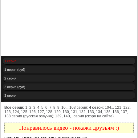
1 серия
1 серия (суб)
2 серия
2 серия (суб)
3 серия
3 серия (суб)
Все серии:
1, 2, 3, 4, 5, 6, 7, 8, 9, 10,.. 103 серия;
4 сезон:
104,.. 121, 122,
123, 124, 125, 126, 127, 128, 129, 130, 131, 132, 133, 134, 135, 136, 137,
4 серия
138 серия (русская озвучка); 139, 140,.. серия (скоро на сайте).
4 серия (суб)
Понравилось видео - покажи друзьям :)
5 серия