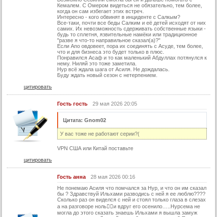
37 серия
Кемалем. С Омером видеться не обязательно, тем более,
когда он сам избегает этих встреч.
37 серия (суб)
Интересно - кого обвинят в инциденте с Салкым?
Все-таки, почти все беды Салким и её детей исходят от них
38 серия
самих. Их невозможность сдерживать собственные языки -
будь то сплетня, язвительные намёки или традиционное
"разве я что-то направильное сказал(а)?"
38 серия (суб)
Если Апо овдовеет, пора их соединять с Асуде, тем более,
что и для бизнеса это будет только в плюс.
39 серия
Понравился Асаф и то как маленький Абдуллах потянулся к
нему. Ниляй это тоже заметила.
39 серия (суб)
Нур всё ждала шага от Асиля. Не дождалась.
Буду ждать новый сезон с нетерпением.
40 серия
цитировать
40 серия (суб)
Гость гость
29 мая 2026 20:05
41 серия
Цитата: Gnom02
41 серия (суб)
У вас тоже не работают серии?(
42 серия
VPN США или Китай поставьте
42 серия (суб)
цитировать
43 серия
Гость анна
28 мая 2026 00:16
43 серия (суб)
Не понемаю Асиля что помчался за Нур, и что он им сказал
44 серия
бы ? Здравствуй Ильхами разводись с ней я ее люблю????
Сколько раз он виделся с ней и стоял только глаза в слезах
44 серия (суб)
а на разговоре ноль💁‍♀️и вдруг его осенило…..Нурсема не
могла до этого сказать знаешь Ильхами я вышла замуж