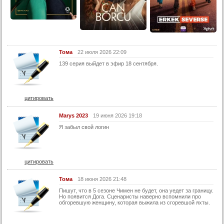
13 серия (суб)
14 серия
14 серия (суб)
15 серия
Тома
22 июля 2026 22:09
15 серия (суб)
139 серия выйдет в эфир 18 сентября.
16 серия
16 серия (суб)
цитировать
17 серия
17 серия (суб)
Marys 2023
19 июня 2026 19:18
18 серия
Я забыл свой логин
18 серия (суб)
19 серия
цитировать
19 серия (суб)
Тома
18 июня 2026 21:48
20 серия
Пишут, что в 5 сезоне Чимен не будет, она уедет за границу.
Но появится Дога. Сценаристы наверно вспомнили про
20 серия (суб)
обгоревшую женщину, которая выжила из сгоревшой яхты.
21 серия