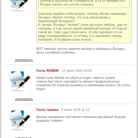
поняла и просила ее становиться, а та от ненависти к
Йилдиз ничего не хотела слишать.
Сначала задайте себе вопрос, почему Мелек ненавидит
Йылдыз. Может потому, что она увела мужа у
беременной женщины?
А теперь Йылдыз "лелеет" свою детскую любовь, идя по
головам, в том числе своей приемной матери. И Серхат
такой же, тоже сдал свою мать. И оба сделали это не
ради справедливости, а потому что оказались перед
выбором. И выбрали свою похоть.
ВОТ именно похоть важнее матери и ребенка,а Йылдыз
быть хозяйкой особняка.
цитировать
Гость RUBEN
12 июня 2026 10:36
Акиф сына Мелек не убьет,а отдаст явно в чужую
семью.Как глупо сценаристы финал придумали,всех
отравили.Но конечно выживут,а преемника искать 2й сезон
будут.
цитировать
Гость галина
8 июня 2026 11:12
фильм прекрасно поставлен.показана ярчайшая борьба
родовых племен.
цитировать