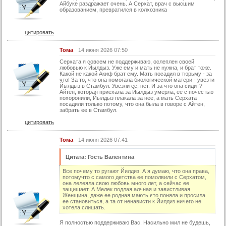
Айбуке раздражает очень. А Серхат, врач с высшим
29 серия (суб)
образованием, превратился в колхозника
30 серия
цитировать
30 серия (суб)
31 серия
Тома
14 июня 2026 07:50
Серхата я совсем не поддерживаю, ослеплен своей
31 серия (суб)
любовью к Йылдыз. Уже ему и мать не нужна, и брат тоже.
Какой не какой Акиф брат ему. Мать посадил в тюрьму - за
32 серия
что! За то, что она помогала биологической матери - увезти
Йылдыз в Стамбул. Увезли ее, нет. И за что она сидит?
32 серия (суб)
Айтен, которая приехала за Йылдыз умерла, ее с почестью
похоронили, Йылдыз плакала за нее, а мать Серхата
посадили только потому, что она была в говоре с Айтен,
33 серия
забрать ее в Стамбул.
33 серия (суб)
цитировать
34 серия
Тома
14 июня 2026 07:41
34 серия (суб)
Цитата: Гость Валентина
35 серия
Все почему то ругают Йилдиз. А я думаю, что она права,
35 серия (суб)
потомучто с самого детства ее помолвили с Серхатом,
она лелеяла свою любовь много лет, а сейчас ее
защищает. А Мелек подлая алчная и завистливая
Женщина, даже ее родная мають єто поняла и просила
ее становиться, а та от ненависти к Йилдиз ничего не
хотела слишать.
Я полностью поддерживаю Вас. Насильно мил не будешь,