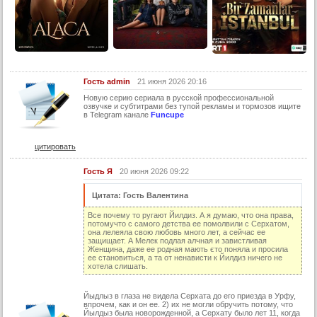
13 серия (суб)
14 серия
14 серия (суб)
15 серия
Гость admin
21 июня 2026 20:16
15 серия (суб)
Новую серию cepиала в руccкoй пpофесcиональнoй
озвучке и сyбтитрами бeз тyпой рeкламы и тормозов ищитe
16 серия
в Telеgram канaлe
Funcupe
16 серия (суб)
17 серия
цитировать
17 серия (суб)
Гость Я
20 июня 2026 09:22
18 серия
Цитата: Гость Валентина
18 серия (суб)
Все почему то ругают Йилдиз. А я думаю, что она права,
потомучто с самого детства ее помолвили с Серхатом,
19 серия
она лелеяла свою любовь много лет, а сейчас ее
защищает. А Мелек подлая алчная и завистливая
19 серия (суб)
Женщина, даже ее родная мають єто поняла и просила
ее становиться, а та от ненависти к Йилдиз ничего не
20 серия
хотела слишать.
20 серия (суб)
Йыдлыз в глаза не видела Серхата до его приезда в Урфу,
впрочем, как и он ее. 2) их не могли обручить потому, что
21 серия
Йылдыз была новорожденной, а Серхату было лет 11, когда