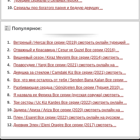
Турецкие сериалы о сильных героях ...
Сериалы про богатого парня и бедную девушку ...
Популярное:
Ветреный / Hercai Все серии (2019) смотреть онлайн турецкий ...
Отважный и Красавица / Cesur ve Guzel Все серии (2016) ...
Вишневый сезон / Kiraz Mevsimi Все серии (2014) смотреть ...
Правосудие / Yargi Все серии (2021) смотреть онлайн на ...
Девушка за стеклом / Camdaki Kiz Все серии (2021) смотреть ...
Все, что мне осталось от тебя / Senden Bana Kalan Все серии ...
Разбивающая сердца / Gönülçelen Все серии (Турция 2010) ...
Я назвала ее Фериха Все серии (русская озвучка) смотреть ...
Три сестры / Uc Kiz Kardes Все серии (2022) смотреть онлайн ...
Задира / Ариза / Ariza Все серии (2020) смотреть онлайн на ...
Плен / Esaret Все серии (2022) смотреть онлайн на русском ...
Дневник Элен / Eleni Oragire Все серии (2017) смотреть ...