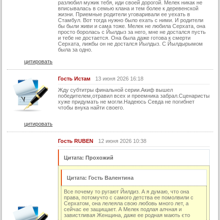
разлюбил мужик тебя, иди своей дорогой. Мелек никак не
вписывалась в семью клана и тем более к деревенской
жизни. Приемные родители уговаривали ее уехать в
Стамбул. Вот тогда нужно было ехать с ними. И родители
бы были живи и сама тоже. Мелек не любила Серхата, она
просто боролась с Йылдыз за него, мне не достался пусть
и тебе не достается. Она была даже готова к смерти
Серхата, лижбы он не достался Йылдыз. С Йылдырымом
была за одно.
цитировать
Гость Истам
13 июня 2026 16:18
Жду субтитры финальной серии.Акиф вышел
победителем,отравил всех и преемника забрал.Сценаристы
хуже придумать не могли.Надеюсь Севда не погибнет
чтобы внука найти своего.
цитировать
Гость RUBEN
12 июня 2026 10:38
Цитата: Прохожий
Цитата: Гость Валентина
Все почему то ругают Йилдиз. А я думаю, что она
права, потомучто с самого детства ее помолвили с
Серхатом, она лелеяла свою любовь много лет, а
сейчас ее защищает. А Мелек подлая алчная и
завистливая Женщина, даже ее родная мають єто