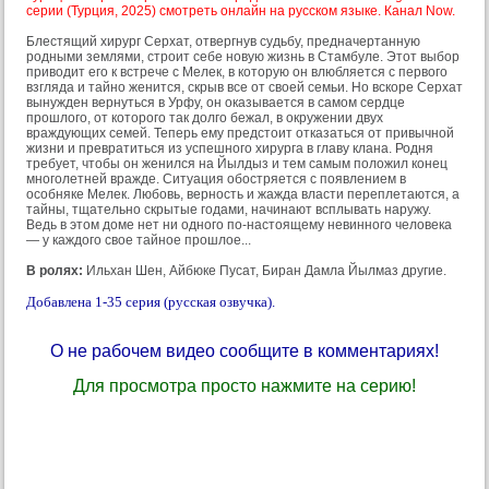
серии (Турция, 2025) смотреть онлайн на русском языке. Канал Now.
Блестящий хирург Серхат, отвергнув судьбу, предначертанную
родными землями, строит себе новую жизнь в Стамбуле. Этот выбор
приводит его к встрече с Мелек, в которую он влюбляется с первого
взгляда и тайно женится, скрыв все от своей семьи. Но вскоре Серхат
вынужден вернуться в Урфу, он оказывается в самом сердце
прошлого, от которого так долго бежал, в окружении двух
враждующих семей. Теперь ему предстоит отказаться от привычной
жизни и превратиться из успешного хирурга в главу клана. Родня
требует, чтобы он женился на Йылдыз и тем самым положил конец
многолетней вражде. Ситуация обостряется с появлением в
особняке Мелек. Любовь, верность и жажда власти переплетаются, а
тайны, тщательно скрытые годами, начинают всплывать наружу.
Ведь в этом доме нет ни одного по-настоящему невинного человека
— у каждого свое тайное прошлое...
В ролях:
Ильхан Шен, Айбюке Пусат, Биран Дамла Йылмаз другие.
Добавлена 1-35 серия (русская озвучка).
О не рабочем видео сообщите в комментариях!
Для просмотра просто нажмите на серию!