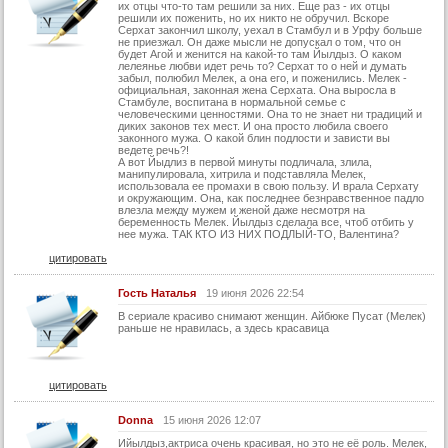
их отцы что-то там решили за них. Еще раз - их отцы
21 серия (суб)
решили их поженить, но их никто не обручил. Вскоре
Серхат закончил школу, уехал в Стамбул и в Урфу больше
22 серия
не приезжал. Он даже мысли не допускал о том, что он
будет Агой и женится на какой-то там Йылдыз. О каком
лелеянье любви идет речь то? Серхат то о ней и думать
22 серия (суб)
забыл, полюбил Мелек, а она его, и поженились. Мелек -
официальная, законная жена Серхата. Она выросла в
23 серия
Стамбуле, воспитана в нормальной семье с
человеческими ценностями. Она то не знает ни традиций и
23 серия (суб)
диких законов тех мест. И она просто любила своего
законного мужа. О какой блин подлости и зависти вы
ведете речь?!
24 серия
А вот Йыдлиз в первой минуты подличала, злила,
манипулировала, хитрила и подставляла Мелек,
24 серия (суб)
использовала ее промахи в свою пользу. И врала Серхату
и окружающим. Она, как последнее безнравственное падло
25 серия
влезла между мужем и женой даже несмотря на
беременность Мелек. Йылдыз сделала все, чтоб отбить у
нее мужа. ТАК КТО ИЗ НИХ ПОДЛЫЙ-ТО, Валентина?
25 серия (суб)
цитировать
26 серия
26 серия (суб)
Гость Наталья
19 июня 2026 22:54
В сериале красиво снимают женщин. Айбюке Пусат (Мелек)
27 серия
раньше не нравилась, а здесь красавица
27 серия (суб)
28 серия
цитировать
28 серия (суб)
Donna
15 июня 2026 12:07
29 серия
Ийылдыз,актриса очень красивая, но это не её роль. Мелек,