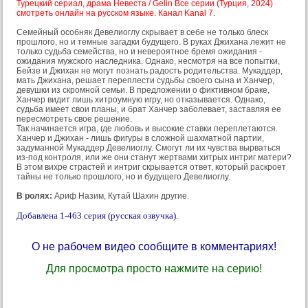
Турецкий сериал, драма Невеста / Gelin Все серии (Турция, 2024)
смотреть онлайн на русском языке. Канал Kanal 7.
Семейный особняк Девелиоглу скрывает в себе не только блеск
прошлого, но и темные загадки будущего. В руках Джихана лежит не
только судьба семейства, но и невероятное бремя ожидания -
ожидания мужского наследника. Однако, несмотря на все попытки,
Бейзе и Джихан не могут познать радость родительства. Мукаддер,
мать Джихана, решает переплести судьбы своего сына и Ханчер,
девушки из скромной семьи. В предложении о фиктивном браке,
Ханчер видит лишь хитроумную игру, но отказывается. Однако,
судьба имеет свои планы, и брат Ханчер заболевает, заставляя ее
пересмотреть свое решение.
Так начинается игра, где любовь и высокие ставки переплетаются.
Ханчер и Джихан - лишь фигуры в сложной шахматной партии,
задуманной Мукаддер Девелиоглу. Смогут ли их чувства вырваться
из-под контроля, или же они станут жертвами хитрых интриг матери?
В этом вихре страстей и интриг скрывается ответ, который раскроет
тайны не только прошлого, но и будущего Девелиоглу.
В ролях:
Ариф Назим, Кутай Шахин другие.
Добавлена 1-463 серия (русская озвучка).
О не рабочем видео сообщите в комментариях!
Для просмотра просто нажмите на серию!