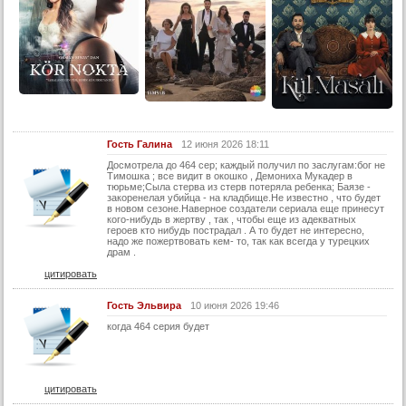
25 серия
26 серия
27 серия
28 серия
29 серия
30 серия
Гость Галина
12 июня 2026 18:11
Досмотрела до 464 сер; каждый получил по заслугам:бог не
31 серия
Тимошка ; все видит в окошко , Демониха Мукадер в
тюрьме;Сыла стерва из стерв потеряла ребенка; Баязе -
32 серия
закоренелая убийца - на кладбище.Не известно , что будет
в новом сезоне.Наверное создатели сериала еще принесут
кого-нибудь в жертву , так , чтобы еще из адекватных
33 серия
героев кто нибудь пострадал . А то будет не интересно,
надо же пожертвовать кем- то, так как всегда у турецких
34 серия
драм .
35 серия
цитировать
36 серия
Гость Эльвира
10 июня 2026 19:46
37 серия
когда 464 серия будет
38 серия
39 серия
цитировать
40 серия