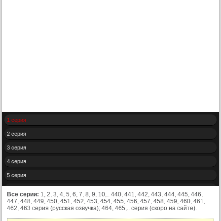
1 серия
2 серия
3 серия
4 серия
5 серия
6 серия
Все серии:
1, 2, 3, 4, 5, 6, 7, 8, 9, 10,.. 440, 441, 442, 443, 444, 445, 446,
447, 448, 449, 450, 451, 452, 453, 454, 455, 456, 457, 458, 459, 460, 461,
7 серия
462, 463 серия (русская озвучка); 464, 465,.. серия (скоро на сайте).
8 серия