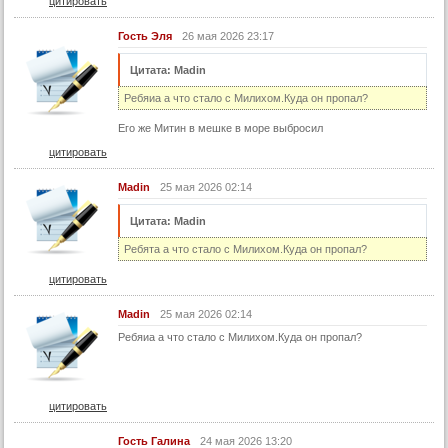
цитировать
57 серия
Гость Эля
26 мая 2026 23:17
58 серия
Цитата: Madin
59 серия
Ребяиа а что стало с Милихом.Куда он пропал?
60 серия
Его же Митин в мешке в море выбросил
61 серия
цитировать
62 серия
63 серия
Madin
25 мая 2026 02:14
64 серия
Цитата: Madin
65 серия
Ребята а что стало с Милихом.Куда он пропал?
66 серия
цитировать
67 серия
Madin
25 мая 2026 02:14
68 серия
Ребяиа а что стало с Милихом.Куда он пропал?
69 серия
70 серия
цитировать
71 серия
72 серия
Гость Галина
24 мая 2026 13:20