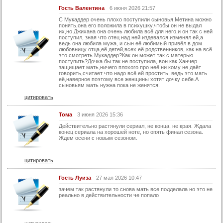
Гость Валентина
6 июня 2026 21:57
41 серия
С Мукаддер очень плохо поступили сыновья,Метина можно
42 серия
понять,она его положила в психушку,чтобы он не выдал
их,но Джихана она очень любила всё для него,и он так с ней
43 серия
поступил, зная что отец над ней издевался изменял ей,а
ведь она любила мужа, и сын её любимый привёл в дом
любовницу отца,её детей,всех её родственников, как на всё
44 серия
это смотреть Мукаддер?Как он может так с матерью
поступить?Дочка бы так не поступила, вон как Ханчер
45 серия
защищает мать,ничего плохого про неё ни кому не даёт
говорить,считает что надо всё ей простить, ведь это мать
46 серия
её,наверное поэтому все женщины хотят дочку себе.А
сыновьям мать нужна пока не женятся.
47 серия
цитировать
48 серия
Тома
3 июня 2026 15:36
49 серия
Действительно растянули сериал, не конца, не края. Ждала
конец сериала на хорошей ноте, но опять финал сезона.
50 серия
Ждем осени с новым сезоном.
51 серия
цитировать
52 серия
53 серия
Гость Луиза
27 мая 2026 10:47
зачем так растянули то снова мать все подделала но это не
54 серия
реально в действительности че попало
55 серия
56 серия