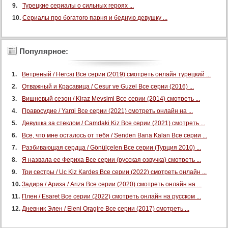
Турецкие сериалы о сильных героях ...
121 серия
Сериалы про богатого парня и бедную девушку ...
122 серия
123 серия
Популярное:
124 серия
125 серия
Ветреный / Hercai Все серии (2019) смотреть онлайн турецкий ...
126 серия
Отважный и Красавица / Cesur ve Guzel Все серии (2016) ...
127 серия
Вишневый сезон / Kiraz Mevsimi Все серии (2014) смотреть ...
128 серия
Правосудие / Yargi Все серии (2021) смотреть онлайн на ...
Девушка за стеклом / Camdaki Kiz Все серии (2021) смотреть ...
129 серия
Все, что мне осталось от тебя / Senden Bana Kalan Все серии ...
130 серия
Разбивающая сердца / Gönülçelen Все серии (Турция 2010) ...
131 серия
Я назвала ее Фериха Все серии (русская озвучка) смотреть ...
132 серия
Три сестры / Uc Kiz Kardes Все серии (2022) смотреть онлайн ...
133 серия
Задира / Ариза / Ariza Все серии (2020) смотреть онлайн на ...
134 серия
Плен / Esaret Все серии (2022) смотреть онлайн на русском ...
Дневник Элен / Eleni Oragire Все серии (2017) смотреть ...
135 серия
136 серия