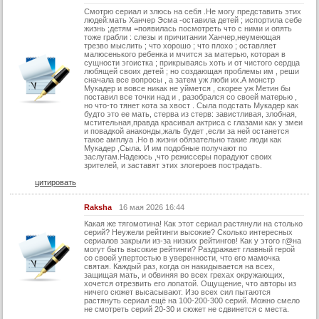
Смотрю сериал и злюсь на себя .Не могу представить этих
73 серия
людей:мать Ханчер Эсма -оставила детей ; испортила себе
жизнь ;детям =появилась посмотреть что с ними и опять
74 серия
тоже грабли : слезы и причитании Ханчер,неумеющая
трезво мыслить ; что хорошо ; что плохо ; оставляет
75 серия
малюсенького ребенка и мчится за матерью, которая в
сущности эгоистка ; прикрываясь хоть и от чистого сердца
любящей своих детей ; но создающая проблемы им , реши
76 серия
сначала все вопросы , а затем уж люби их.А монстр
Мукадер и вовсе никак не уймется , скорее уж Метин бы
77 серия
поставил все точки над и , разобрался со своей матерью ,
но что-то тянет кота за хвост . Сыла подстать Мукадер как
78 серия
будто это ее мать, стерва из стерв: завистливая, злобная,
мстительная,правда красивая актриса с глазами как у змеи
и повадкой анаконды,жаль будет ,если за ней останется
79 серия
такое амплуа .Но в жизни обязательно такие люди как
Мукадер ,Сыла. И им подобные получают по
80 серия
заслугам.Надеюсь ,что режиссеры порадуют своих
зрителей, и заставят этих злогероев пострадать.
81 серия
цитировать
82 серия
Raksha
16 мая 2026 16:44
83 серия
Какая же тягомотина! Как этот сериал растянули на столько
серий? Неужели рейтинги высокие? Сколько интересных
84 серия
сериалов закрыли из-за низких рейтингов! Как у этого г@на
могут быть высокие рейтинги? Раздражает главный герой
85 серия
со своей упертостью в уверенности, что его мамочка
святая. Каждый раз, когда он накидывается на всех,
86 серия
защищая мать, и обвиняя во всех грехах окружающих,
хочется отрезвить его лопатой. Ощущение, что авторы из
ничего сюжет высасывают. Изо всех сил пытаются
87 серия
растянуть сериал ещё на 100-200-300 серий. Можно смело
не смотреть серий 20-30 и сюжет не сдвинется с места.
88 серия