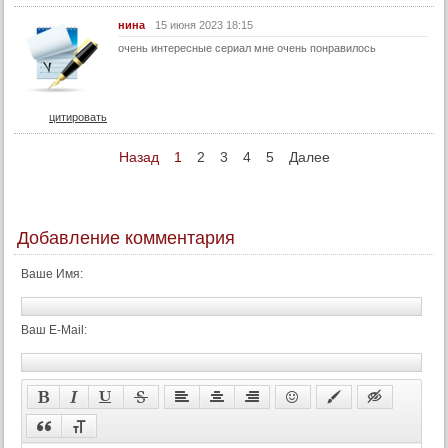
75 серия
нина
15 июня 2023 18:15
76 серия
очень интересные сериал мне очень понравилось
77 серия
78 серия
цитировать
79 серия
Назад
1
2
3
4
5
Далее
80 серия
81 серия
82 серия
Добавление комментария
83 серия
84 серия
Ваше Имя:
85 серия
86 серия
Ваш E-Mail:
87 серия
88 серия
89 серия
90 серия