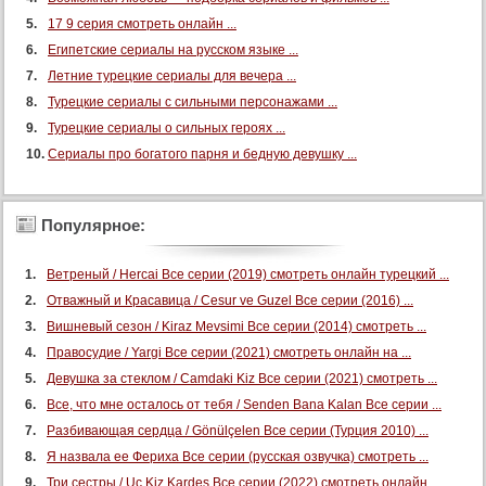
107 серия
17 9 серия смотреть онлайн ...
Египетские сериалы на русском языке ...
108 серия
Летние турецкие сериалы для вечера ...
109 серия
Турецкие сериалы с сильными персонажами ...
110 серия
Турецкие сериалы о сильных героях ...
111 серия
Сериалы про богатого парня и бедную девушку ...
112 серия
113 серия
Популярное:
114 серия
115 серия
Ветреный / Hercai Все серии (2019) смотреть онлайн турецкий ...
116 серия
Отважный и Красавица / Cesur ve Guzel Все серии (2016) ...
117 серия
Вишневый сезон / Kiraz Mevsimi Все серии (2014) смотреть ...
Правосудие / Yargi Все серии (2021) смотреть онлайн на ...
118 серия
Девушка за стеклом / Camdaki Kiz Все серии (2021) смотреть ...
119 серия
Все, что мне осталось от тебя / Senden Bana Kalan Все серии ...
120 серия
Разбивающая сердца / Gönülçelen Все серии (Турция 2010) ...
121 серия
Я назвала ее Фериха Все серии (русская озвучка) смотреть ...
122 серия
Три сестры / Uc Kiz Kardes Все серии (2022) смотреть онлайн ...