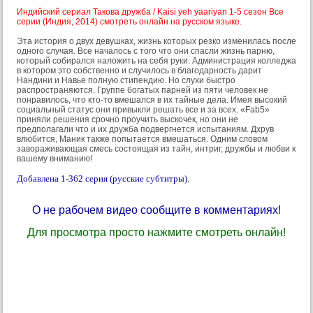
Индийский сериал Такова дружба / Kaisi yeh yaariyan 1-5 сезон Все
серии (Индия, 2014) смотреть онлайн на русском языке.
Эта история о двух девушках, жизнь которых резко изменилась после
одного случая. Все началось с того что они спасли жизнь парню,
который собирался наложить на себя руки. Администрация колледжа
в котором это собственно и случилось в благодарность дарит
Нандини и Навье полную стипендию. Но слухи быстро
распространяются. Группе богатых парней из пяти человек не
понравилось, что кто-то вмешался в их тайные дела. Имея высокий
социальный статус они привыкли решать все и за всех. «Fab5»
приняли решения срочно проучить выскочек, но они не
предполагали что и их дружба подвергнется испытаниям. Дхрув
влюбится, Маник также попытается вмешаться. Одним словом
завораживающая смесь состоящая из тайн, интриг, дружбы и любви к
вашему вниманию!
Добавлена 1-362 серия (русские субтитры).
О не рабочем видео сообщите в комментариях!
Для просмотра просто нажмите смотреть онлайн!