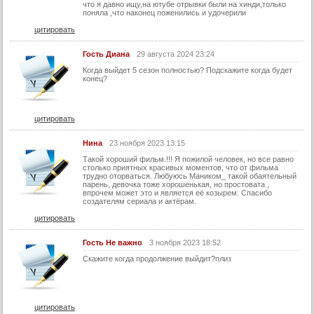
что я давно ищу,на ютубе отрывки были на хинди,только
59 серия
поняла ,что наконец поженились и удочерили
цитировать
60 серия
61 серия
Гость Диана
29 августа 2024 23:24
Когда выйдет 5 сезон полностью? Подскажите когда будет
62 серия
конец?
63 серия
64 серия
цитировать
65 серия
Нина
23 ноября 2023 13:15
66 серия
Такой хороший фильм.!!! Я пожилой человек, но все равно
столько приятных красивых моментов, что от фильма
67 серия
трудно оторваться. Любуюсь Маником_ такой обаятельный
парень, девочка тоже хорошенькая, но простовата ,
68 серия
впрочем может это и является её козырем. Спасибо
создателям сериала и актёрам.
69 серия
цитировать
70 серия
Гость Не важно
3 ноября 2023 18:52
71 серия
Скажите когда продолжение выйдит?плиз
72 серия
73 серия
74 серия
цитировать