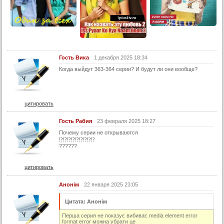
27 серия
28 серия
29 серия
30 серия
Гость Вика
1 декабря 2025 18:34
31 серия
Когда выйдут 363-364 серии? И будут ли они вообще?
32 серия
33 серия
цитировать
34 серия
35 серия
Гость Рабия
23 февраля 2025 18:27
Почему серии не открываются
36 серия
⁉️⁉️⁉️⁉️⁉️⁉️⁉️⁉️⁉️
??????
37 серия
38 серия
цитировать
39 серия
Анонім
22 января 2025 23:05
40 серия
Цитата: Анонім
41 серия
Перша серия не показує вибиває media element error
42 серия
format error можна убрати це