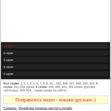
1 серия
2 серия
3 серия
4 серия
5 серия
6 серия
Все серии:
1, 2, 3, 4, 5, 6, 7, 8, 9, 10,.. 345, 346, 347, 348, 349, 350;
4
сезон:
351-358 серия;
5 сезон:
359, 360, 361, 362 серия (русские
7 серия
субтитры); 363, 364,.. серии (скоро на сайте).
8 серия
Понравилось видео - покажи друзьям :)
9 серия
Сериалы
/
Индийские сериалы смотреть онлайн
10 серия