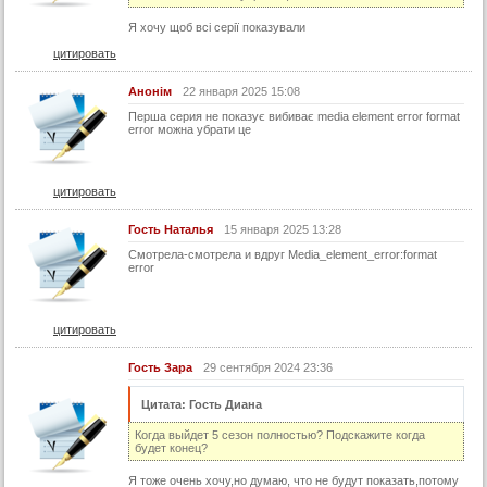
43 серия
Я хочу щоб всі серії показували
44 серия
цитировать
45 серия
Анонім
22 января 2025 15:08
46 серия
Перша серия не показує вибиває media element error format
error можна убрати це
47 серия
48 серия
цитировать
49 серия
Гость Наталья
15 января 2025 13:28
50 серия
Смотрела-смотрела и вдруг Media_element_error:format
51 серия
error
52 серия
53 серия
цитировать
54 серия
Гость Зара
29 сентября 2024 23:36
55 серия
Цитата: Гость Диана
56 серия
Когда выйдет 5 сезон полностью? Подскажите когда
57 серия
будет конец?
58 серия
Я тоже очень хочу,но думаю, что не будут показать,потому