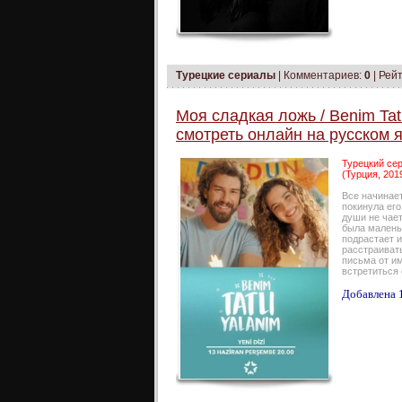
Турецкие сериалы
|
Комментариев:
0
| Рейт
Моя сладкая ложь / Benim Tatl
смотреть онлайн на русском 
Турецкий сер
(Турция, 201
Все начинает
покинула его
души не чает
была маленьк
подрастает и
расстраивать
письма от и
встретиться
Добавлена 1