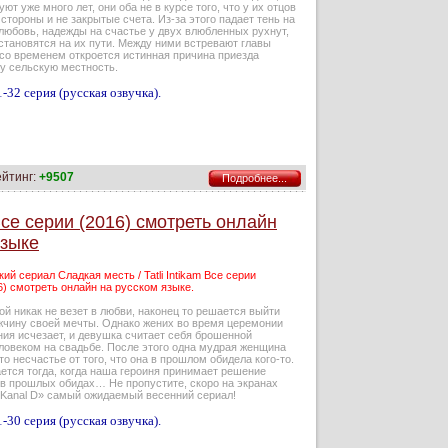
ют уже много лет, они оба не в курсе того, что у их отцов
стороны и не закрытые счета. Из-за этого падает тень на
любовь, надежды на счастье у двух влюбленных рухнут,
становятся на их пути. Между ними встревают главы
 со временем откроется истинная причина приезда
ту сельскую местность.
-32 серия (русская озвучка).
ейтинг:
+9507
Подробнее...
 Все серии (2016) смотреть онлайн
языке
ий сериал Сладкая месть / Tatli Intikam Все серии
6) смотреть онлайн на русском языке.
ой никак не везет в любви, наконец то решается выйти
жчину своей мечты. Однако жених во время церемонии
ния исчезает, и девушка считает себя брошенной
овеком на свадьбе. После этого одна мудрая женщина
что несчастье от того, что она в прошлом обидела кого-то.
ется тогда, когда наша героиня принимает решение
 в прошлых обидах… Не пропустите, скоро на экранах
«Kanal D» самый ожидаемый весенний сериал!
-30 серия (русская озвучка).