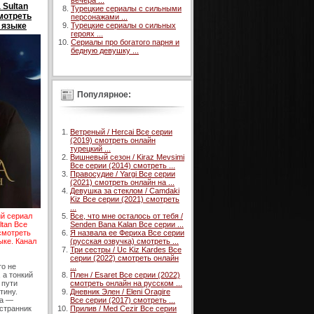
вечера ...
 Sultan
Турецкие сериалы с сильными
смотреть
персонажами ...
 языке
Турецкие сериалы о сильных
героях ...
Сериалы про богатого парня и
бедную девушку ...
Популярное:
Ветреный / Hercai Все серии
(2019) смотреть онлайн
турецкий ...
Вишневый сезон / Kiraz Mevsimi
Все серии (2014) смотреть ...
Правосудие / Yargi Все серии
(2021) смотреть онлайн на ...
Девушка за стеклом / Camdaki
Kiz Все серии (2021) смотреть
...
Все, что мне осталось от тебя /
ий сериал
Senden Bana Kalan Все серии ...
ltan Все
Я назвала ее Фериха Все серии
 смотреть
(русская озвучка) смотреть ...
ыке. Канал
Три сестры / Uc Kiz Kardes Все
серии (2022) смотреть онлайн
...
то не
Плен / Esaret Все серии (2022)
 а тонкий
смотреть онлайн на русском ...
 пути
Дневник Элен / Eleni Oragire
тину.
Все серии (2017) смотреть ...
а —
Прилив / Med Cezir Все серии
странник