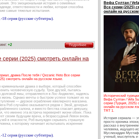
Вефа Султан / Vefa
ения. Это эмоциональная история о семейных
адежде, ответственности и любви, которая способна
Все серии (2025) 
аже самые тяжелые испытания.
онлайн на русском
-18 серия (русские субтитры).
инг:
+2
Подробнее...
е серии (2025) смотреть онлайн на
риал, драма После тебя / Qezanic Heto Все серии
25) смотреть онлайн на русском языке.
 криминальная драма о выборе, который способен
енить человеческую судьбу. Трое друзей, пытаясь
з долговой ямы, отправляются в Лос-Анджелес, надеясь
Исторический турецк
ю жизнь. Однако мечты о быстром успехе толкают их на
Вефа Султан / Vefa Su
ступление — дерзкое ограбление ювелирного магазина.
серии (Турция, 2025)
бега Роб случайно оказывается рядом с Эвой, дочерью
онлайн на русском яз
рабленного салона, и вместо бегства спасает девушку,
TRT 1.
я, что именно эта встреча перевернёт жизни обоих. Пока
ует своим будущим врача, а безрассудный Левон вновь
История сериала — э
рузей в опасности, Роб вынужден скрывать страшную
просто хроника эпохи,
ловека, к которому начинает испытывать искренние
рассказ о внутреннем
человека, ищущего ис
Муслихиддин Мустаф
-12 серия (русские субтитры).
ученый, мыслитель и 