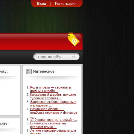
Вход
|
Регистрация
ику:
Интересное:
Розы и грехи — сериалы и
фильмы онлайн ...
Клюквенный шербет: похожие
турецкие сериалы ...
Запретная любовь: сериалы и
мелодрамы ...
Возможная любовь —
подборка сериалов и фильмов
...
17 9 серия смотреть онлайн ...
айте:
Египетские сериалы на
русском языке ...
Летние турецкие сериалы для