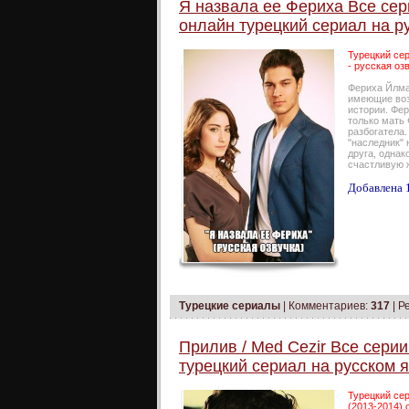
Я назвала ее Фериха Все сери
онлайн турецкий сериал на р
Турецкий сер
- русская оз
Фериха Йлмаз
имеющие воз
истории. Фер
только мать 
разбогатела.
"наследник" 
друга, однак
счастливую ж
Добавлена 1
Турецкие сериалы
|
Комментариев:
317
| Р
Прилив / Med Cezir Все серии
турецкий сериал на русском 
Турецкий сер
(2013-2014) 