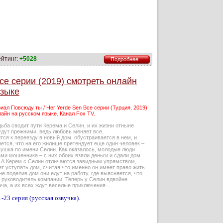
ейтинг:
+5028
Подробнее...
се серии (2019) смотреть онлайн
языке
иал Повсюду ты / Her Yerde Sen Все серии (Турция, 2019)
айн на русском языке. Канал Fox TV.
ьба сводит пути Керема и Селин, и их жизни отныне
удут прежними, ведь любовь меняет все.
тся к переезду в новый дом, обустраивается в нем, и
ется, что на его жилище претендует еще один человек –
вушка по имени Селин. Как оказалось, молодые люди
ми мошенника – с них обоих взяли деньги и сдали дом
 А Керем с Селин отличаются завидным упрямством,
ет уступать дом, считая что именно он имеет право жить
 не поделив дом они едут на работу, где выясняется, что
 руководитель компании. Теперь у Селин вдвойне
ача, а их всех ждут веселые приключения…
-23 серия (русская озвучка).