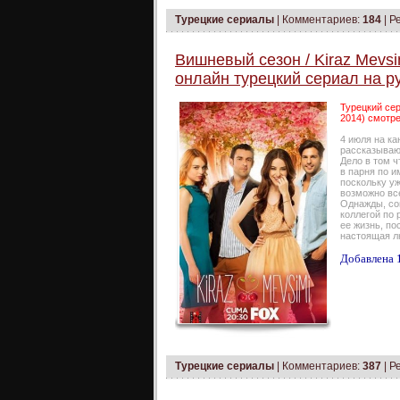
Турецкие сериалы
|
Комментариев:
184
| Р
Вишневый сезон / Kiraz Mevsi
онлайн турецкий сериал на р
Турецкий сер
2014) смотре
4 июля на ка
рассказываю
Дело в том ч
в парня по и
поскольку у
возможно все
Однажды, со
коллегой по
ее жизнь, по
настоящая л
Добавлена 1
Турецкие сериалы
|
Комментариев:
387
| Р