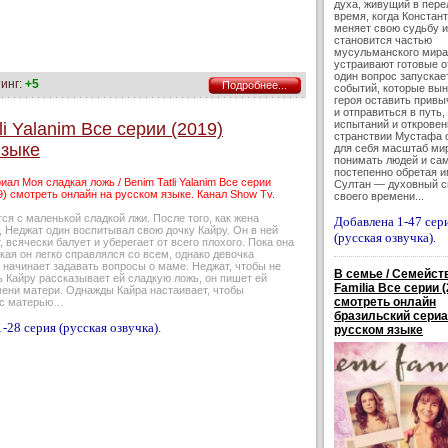
духа, живущий в пер
время, когда Констан
меняет свою судьбу и
становится частью
мусульманского мира.
устраивают готовые о
один вопрос запускае
инг:
+5
Подробнее...
событий, которые вы
героя оставить привы
и отправиться в путь,
испытаний и откровен
i Yalanim Все серии (2019)
странствии Мустафа 
языке
для себя масштаб мир
понимать людей и сам
постепенно обретая 
иал Моя сладкая ложь / Benim Tatli Yalanim Все серии
Султан — духовный 
9) смотреть онлайн на русском языке. Канал Show Tv.
своего времени...
ся с маленькой сладкой лжи. После того, как жена
Добавлена 1-47 сер
, Неджат один воспитывал свою дочку Кайру. Он в ней
(русская озвучка).
, всячески балует и уберегает от всего плохого. Пока она
ая он легко справлялся со всем, однако девочка
 начинает задавать вопросы о маме. Неджат, чтобы не
В семье / Семейств
 Кайру рассказывает ей сладкую ложь, он пишет ей
Familia Все серии (
мени матери. Однажды Кайра настаивает, чтобы
смотреть онлайн
 с матерью…
бразильский сериа
-28 серия (русская озвучка).
русском языке