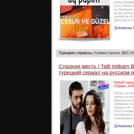
семьи вражду
есть темные 
их большую 
когда семьи 
семейств. И
Джесура в э
Добавлена 1
Турецкие сериалы
|
Комментариев:
223
| Р
Сладкая месть / Tatli Intikam
турецкий сериал на русском 
Новый турецк
(Турция, 201
Пелин, котор
замуж за му
бракосочета
любимым чел
говорит ей, 
И все начина
разобраться
телеканала 
Добавлена 1