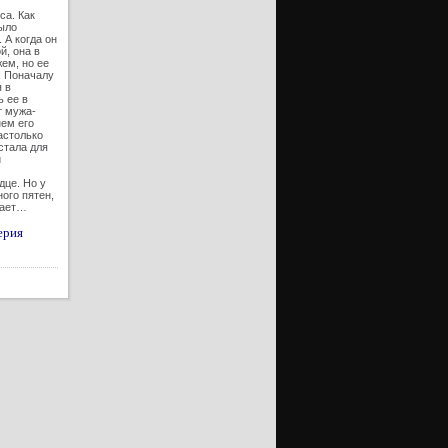
са. Как
ыло
 А когда он
й, она в
ем, но ее
. Поначалу
 в
ь ее в
т мужа-
нем его
астолько
стала для
й
дце. Но у
ого пятен,
нает…
ерия