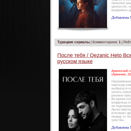
прошлые реш
ценностях, н
выдержать д
Добавлена 1
Турецкие сериалы
|
Комментариев:
1
| Рейт
После тебя / Qezanic Heto Вс
русском языке
Армянский се
(Армения, 20
Напряжённая
навсегда изм
выбраться и
начать нову
роковое пре
Во время по
владельца ог
не подозрева
Арсен жертв
втягивает д
правду от че
чувства...
Добавлена 1