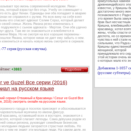
краеугольных камней
древнеиндийского эпо
казывает про жизнь современной молодежи. Яман -
известно, у Кришны б
нь, который взрастал без отца. Учебу он совмещает с
достаточно много жен.
его есть друг Кенан. Однажды они оба попадают в аварию
познакомился с Радхо
енан не справился с рулем. Но всю вину на себя взял
это время была замуж
рьмы его спасает адвокат Селим Сераз, который делает
брак был несчастным
ю своей семьи. Жизнь Ямана резко изменилась к
Кришна, влюбившийся
 подружился с сыном адвоката - Мертом. Они оба удачно
красавицу, хотел взят
уг-друга. Там же он знакомиться и влюбляется в
жены, чтобы спасти о
имени Мира. Но не смотря на все хорошие перемены -
деспота, но со време
рошлое Ямана, которое никак не дает ему забыть о нем.
чувства к ней стали н
 измениться и начать новую жизнь смотрите в сериале.
сильными, что Радха 
Кришны единственно
-77 серия (русская озвучка).
женщиной, которой
принадлежало его сер
этой истории очень мн
о которых мало кто з
Добавлена 1-1057 с
ейтинг:
+3883
Подробнее...
(русские субтитры).
 ve Guzel Все серии (2016)
риал на русском языке
кий сериал Отважный и Красавица / Cesur ve Guzel Все
я, 2016) смотреть онлайн на русском языке.
огромного города в поселок приезжает и обосновывается
очаровательный мужчина по имени Джесур.
 красавец, оставивший всех в восторге, знакомится с
асоте, которой слагают легенды. Сама девушка родом из
шней семьи региона, руководит семейным бизнесом.
 молодыми людьми загорается страстная любовь. Но
его о чем не знают эти молодые люди. На самом деле, их