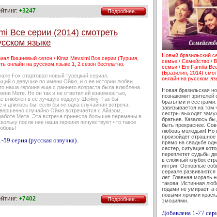
ейтинг:
+3247
Подробнее...
mi Все серии (2014) смотреть
усском языке
Новый бразильский с
иал Вишневый сезон / Kiraz Mevsimi Все серии (Турция,
семье / Семейство / В
ть онлайн на русском языке 1, 2 сезон бесплатно.
семьи / Em Familia Вс
(Бразилия, 2014) смо
нале Fox стартовал новый турецкий сериал,
онлайн на русском яз
щий о девушке по имени Ойкю, и о ее истории любви.
то наша героиня еще с раннего возраста была влюблена
Новая бразильская н
мени Мете. Но он так и не ответил ей взаимностью,
познакомит зрителей 
же влюблен в ее лучшую подругу Шейму. Так бы
братьями и сестрами.
 и длилось бы, если бы не одна случайная встреча.
завязывается на том 
вершенно случайно Ойкю встречается с Айазом,
сестры выходят замуж
 работе Мете. Эта встреча принесла большие перемены в
братьев. Казалось бы
скольку после нее наша героиня почувствует что такое
быть прекраснее. Сов
юбовь!
любовь молодым! Но 
произойдет страшное 
-59 серия (русская озвучка).
прямо на свадьбе одн
сестер, ситуация кот
переплетет судьбы дв
в сложный клубок стр
интриг. Основные соб
сериале развиваются 
лет. Главная мораль 
такова: Истинная люб
годами не умирает, а 
новыми яркими краск
ейтинг:
+7402
Подробнее...
эмоциями.
Добавлена 1-77 сер