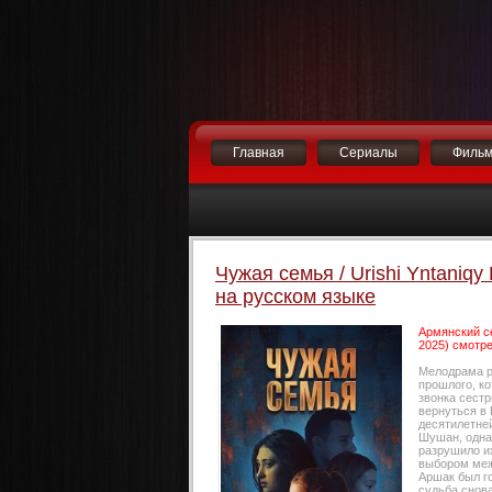
Главная
Сериалы
Филь
Чужая семья / Urishi Yntaniqy
на русском языке
Армянский се
2025) смотре
Мелодрама р
прошлого, к
звонка сест
вернуться в 
десятилетней
Шушан, одна
разрушило и
выбором меж
Аршак был го
судьба снова