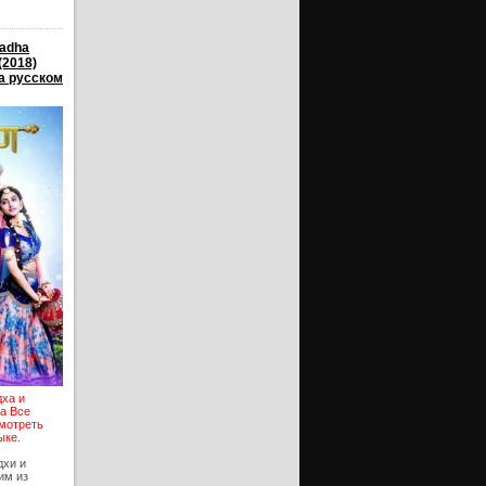
Radha
(2018)
а русском
дха и
na Все
смотреть
ыке.
дхи и
им из