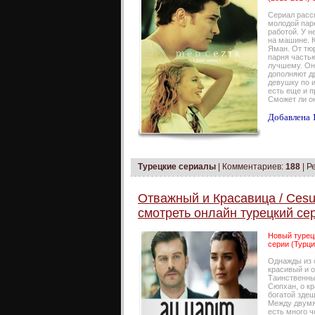
Сериал расс
молодой паре
работой. У н
на машине. К
Яман. От тю
парня часть
лучшему. Он
дополняют др
девушку по 
есть еще и п
Сможет ли он
Добавлена 1
Турецкие сериалы
|
Комментариев:
188
| Р
Отважный и Красавица / Cesur
смотреть онлайн турецкий се
Новый турец
серии (Турци
Однажды из 
красивый и 
Таинственный
Сюпхан, о кр
богатой зде
Между двумя
есть много ч