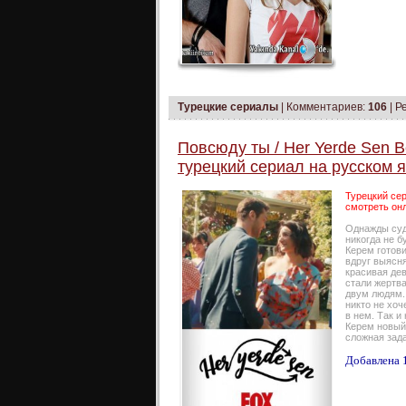
Турецкие сериалы
|
Комментариев:
106
| Р
Повсюду ты / Her Yerde Sen В
турецкий сериал на русском 
Турецкий сер
смотреть онл
Однажды суд
никогда не б
Керем готови
вдруг выясня
красивая де
стали жертва
двум людям.
никто не хоч
в нем. Так и
Керем новый
сложная зад
Добавлена 1