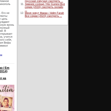
(русская озвучка) смотреть ...
еломное
Зимнее солнце / Kis Gunesi Все
тинополь
серии (2016) смотреть онлайн
...
Меня зовут Фарах / Adim Farah
 Его не
Все серии (2023) смотреть ...
тветы:
т цепь
нуждают
чную жизнь
 полный
ий. В
открывает
а, учится
ого себя,
имя Вефа
символ
ия
о / Em
2014)
л на