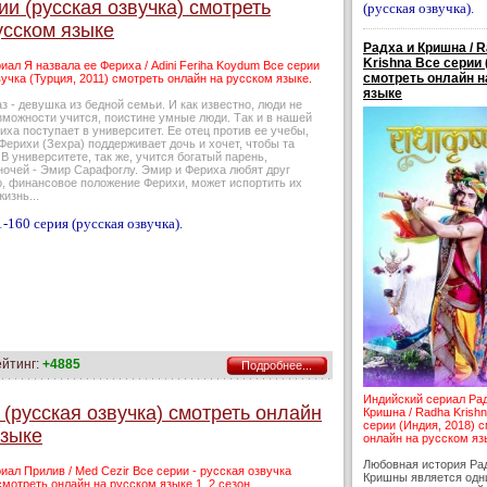
и (русская озвучка) смотреть
(русская озвучка).
усском языке
Радха и Кришна / 
Krishna Все серии 
иал Я назвала ее Фериха / Adini Feriha Koydum Все серии
смотреть онлайн н
вучка (Турция, 2011) смотреть онлайн на русском языке.
языке
 - девушка из бедной семьи. И как известно, люди не
можности учится, поистине умные люди. Так и в нашей
иха поступает в университет. Ее отец против ее учебы,
Ферихи (Зехра) поддерживает дочь и хочет, чтобы та
 В университете, так же, учится богатый парень,
ночей - Эмир Сарафоглу. Эмир и Фериха любят друг
о, финансовое положение Ферихи, может испортить их
изнь...
-160 серия (русская озвучка).
ейтинг:
+4885
Подробнее...
Индийский сериал Ра
 (русская озвучка) смотреть онлайн
Кришна / Radha Krish
серии (Индия, 2018) 
языке
онлайн на русском яз
Любовная история Ра
иал Прилив / Med Cezir Все серии - русская озвучка
Кришны является одн
смотреть онлайн на русском языке 1, 2 сезон.