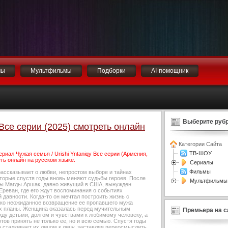
мы
Мультфильмы
Подборки
AI-помощник
Выберите рубр
 Все серии (2025) смотреть онлайн
Категории Сайта
ТВ-ШОУ
риал Чужая семья / Urishi Yntaniqy Все серии (Армения,
ть онлайн на русском языке.
Сериалы
Фильмы
ассказывает о любви, непростом выборе и тайнах
оторые спустя годы вновь меняют судьбы героев. После
Мультфильмы
ры Магды Аршак, давно живущий в США, вынужден
Ереван, где его ждут воспоминания о событиях
 давности. Когда-то он мечтал построить жизнь с
ко неожиданное возвращение ее пропавшего мужа
х планы. Женщина оказалась перед мучительным
Премьера на с
ду детьми, долгом и чувствами к любимому человеку, а
тов принять не только ее, но и всю семью. Спустя годы
 сталкивает их лицом к лицу, заставляя переосмыслить