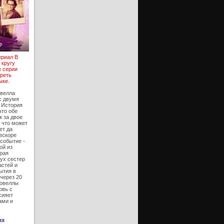
ериал В
 кругу
е серии
треть
ыке.
овелла
с двумя
 История
что обе
 за двое
, что может
ет да
вскоре
событие -
ой из
орая
ух сестер
астей и
ытия в
через 20
новеллы
овь с
сияет
ами и
ия