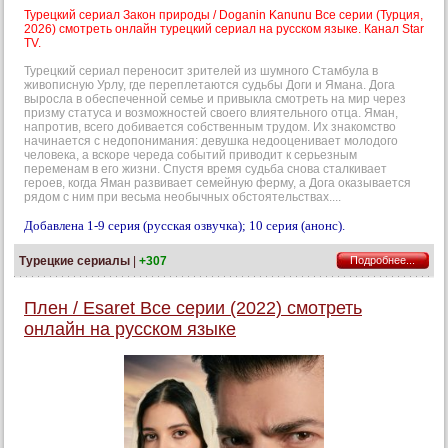
Турецкий сериал Закон природы / Doganin Kanunu Все серии (Турция,
2026) смотреть онлайн турецкий сериал на русском языке. Канал Star
TV.
Турецкий сериал переносит зрителей из шумного Стамбула в
живописную Урлу, где переплетаются судьбы Доги и Ямана. Дога
выросла в обеспеченной семье и привыкла смотреть на мир через
призму статуса и возможностей своего влиятельного отца. Яман,
напротив, всего добивается собственным трудом. Их знакомство
начинается с недопонимания: девушка недооценивает молодого
человека, а вскоре череда событий приводит к серьезным
переменам в его жизни. Спустя время судьба снова сталкивает
героев, когда Яман развивает семейную ферму, а Дога оказывается
рядом с ним при весьма необычных обстоятельствах....
Добавлена 1-9 серия (русская озвучка); 10 серия (анонс).
Турецкие сериалы
|
+307
Подробнее...
Плен / Esaret Все серии (2022) смотреть
онлайн на русском языке