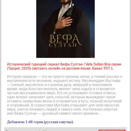
Исторический турецкий сериал Вефа Султан / Vefa Sultan Все серии
(Турция, 2025) смотреть онлайн на русском языке. Канал TRT 1.
История сериала — это не просто хроника эпохи, а тонкий рассказ о
внутреннем пути человека, ищущего истину. Муслихиддин Мустафа
— ученый, мыслитель и странник духа, живущий в переломное
время, когда Константинополь меняет свою судьбу и становится
частью мусульманского мира. Его не устраивают готовые ответы:
один вопрос запускает цепь событий, которые вынуждают героя
оставить привычную жизнь и отправиться в путь, полный испытаний
и откровений. В странствии Мустафа открывает для себя масштаб
мира, учится понимать людей и самого себя, постепенно обретая
имя Вефа Султан — духовный символ своего времени...
Добавлена 1-46 серия (русская озвучка).