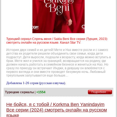
Турецкий сериал Спрячь меня / Sakla Beni Все серии (Турция, 2023)
смотреть онлайн на русском языке. Канал Star TV.
История двух семей и их детей! Мете и Наз вместе росли и с самого
детства их родители решили объединить свои семьи, когда дети
подрастут. Дети выросли, подошли к возрасту, когда можно вступить в
брак. Мете жил и учился за границей, возвращается на родину, где
должен начать работать в семейном бизнесе и жениться на Наз. Но
сразу по приезду он встречает Инджи, в девушку он влюбляется с
первого взгляда и они вместе проводят безумную ночь. Любовный
треугольник запутывается еще больше...
Добавлена 1-26 серия (русская озвучка).
Турецкие сериалы
|
+1554
Подробнее...
Не бойся, я с тобой / Korkma Ben Yanindayim
Все серии (2024) смотреть онлайн на русском
языке