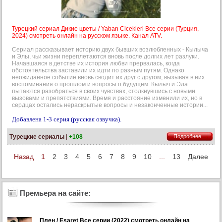
Турецкий сериал Дикие цветы / Yaban Cicekleri Все серии (Турция,
2024) смотреть онлайн на русском языке. Канал ATV.
Сериал рассказывает историю двух бывших возлюбленных - Кылыча
и Элы, чьи жизни переплетаются вновь после долгих лет разлуки.
Начавшаяся в детстве их история любви прервалась, когда
обстоятельства заставили их идти по разным путям. Однако
неожиданное событие вновь сводит их друг с другом, вызывая в них
воспоминания о прошлом и вопросы о будущем. Кылыч и Эла
пытаются разобраться в своих чувствах, столкнувшись с новыми
вызовами и препятствиями. Время и расстояние изменили их, но в
сердцах остались нераскрытые вопросы и незаконченные истории...
Добавлена 1-3 серия (русская озвучка).
Турецкие сериалы
|
+108
Подробнее...
Назад
1
2
3
4
5
6
7
8
9
10
...
13
Далее
Премьера на сайте:
Плен / Esaret Все серии (2022) смотреть онлайн на
Добавлена