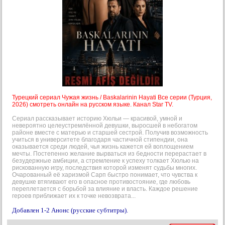
Турецкий сериал Чужая жизнь / Baskalarinin Hayati Все серии (Турция,
2026) смотреть онлайн на русском языке. Канал Star TV.
Сериал рассказывает историю Хюльи — красивой, умной и
невероятно целеустремлённой девушки, выросшей в небогатом
районе вместе с матерью и старшей сестрой. Получив возможность
учиться в университете благодаря частичной стипендии, она
оказывается среди людей, чья жизнь кажется ей воплощением
мечты. Постепенно желание вырваться из бедности перерастает в
безудержные амбиции, а стремление к успеху толкает Хюлью на
рискованную игру, последствия которой изменят судьбы многих.
Очарованный её харизмой Сарп быстро понимает, что чувства к
девушке втягивают его в опасное противостояние, где любовь
переплетается с борьбой за влияние и власть. Каждое решение
героев приближает их к точке невозврата...
Добавлен 1-2 Анонс (русские субтитры).