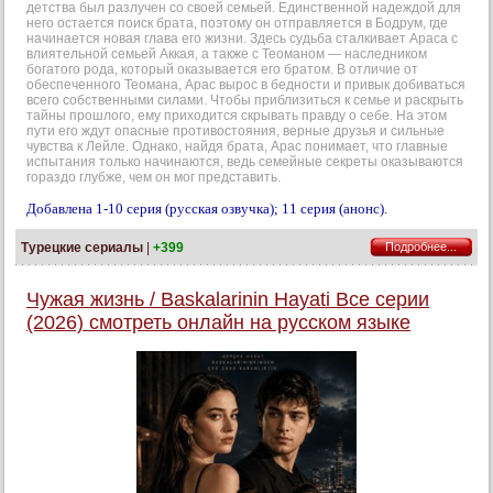
детства был разлучен со своей семьей. Единственной надеждой для
него остается поиск брата, поэтому он отправляется в Бодрум, где
начинается новая глава его жизни. Здесь судьба сталкивает Араса с
влиятельной семьей Аккая, а также с Теоманом — наследником
богатого рода, который оказывается его братом. В отличие от
обеспеченного Теомана, Арас вырос в бедности и привык добиваться
всего собственными силами. Чтобы приблизиться к семье и раскрыть
тайны прошлого, ему приходится скрывать правду о себе. На этом
пути его ждут опасные противостояния, верные друзья и сильные
чувства к Лейле. Однако, найдя брата, Арас понимает, что главные
испытания только начинаются, ведь семейные секреты оказываются
гораздо глубже, чем он мог представить.
Добавлена 1-10 серия (русская озвучка); 11 серия (анонс).
Турецкие сериалы
|
+399
Подробнее...
Чужая жизнь / Baskalarinin Hayati Все серии
(2026) смотреть онлайн на русском языке