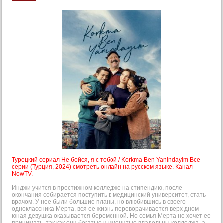
Турецкий сериал Не бойся, я с тобой / Korkma Ben Yanindayim Все
серии (Турция, 2024) смотреть онлайн на русском языке. Канал
NowTV.
Инджи учится в престижном колледже на стипендию, после
окончания собирается поступить в медицинский университет, стать
врачом. У нее были большие планы, но влюбившись в своего
одноклассника Мерта, вся ее жизнь переворачивается верх дном —
юная девушка оказывается беременной. Но семья Мерта не хочет ее
принимать, так как они богатые и именитые владельцы колледжа, а