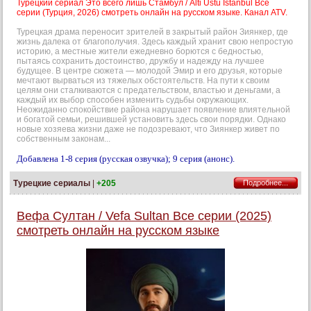
Турецкий сериал Это всего лишь Стамбул / Alti Ustu Istanbul Все
серии (Турция, 2026) смотреть онлайн на русском языке. Канал ATV.
Турецкая драма переносит зрителей в закрытый район Зиянкер, где
жизнь далека от благополучия. Здесь каждый хранит свою непростую
историю, а местные жители ежедневно борются с бедностью,
пытаясь сохранить достоинство, дружбу и надежду на лучшее
будущее. В центре сюжета — молодой Эмир и его друзья, которые
мечтают вырваться из тяжелых обстоятельств. На пути к своим
целям они сталкиваются с предательством, властью и деньгами, а
каждый их выбор способен изменить судьбы окружающих.
Неожиданно спокойствие района нарушает появление влиятельной
и богатой семьи, решившей установить здесь свои порядки. Однако
новые хозяева жизни даже не подозревают, что Зиянкер живет по
собственным законам...
Добавлена 1-8 серия (русская озвучка); 9 серия (анонс).
Турецкие сериалы
|
+205
Подробнее...
Вефа Султан / Vefa Sultan Все серии (2025)
смотреть онлайн на русском языке