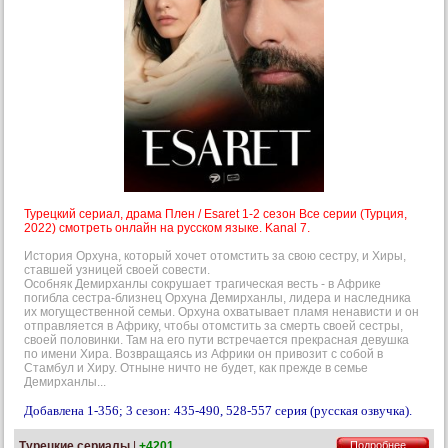
Турецкий сериал, драма Плен / Esaret 1-2 сезон Все серии (Турция,
2022) смотреть онлайн на русском языке. Kanal 7.
История Орхуна, который хочет отомстить за свою сестру, и Хиры,
ставшей узницей своей совести.
Особняк Демирханлы сокрушает трагическая весть - в Африке
погибла сестра-близнец Орхуна Демирханлы, лидера и наследника
их могущественной семьи. Орхуна охватывает пламя ненависти и он
отправляется в Африку, чтобы отомстить за смерть своей сестры,
своей половинки. Там на его пути встречается прекрасная девушка
по имени Хира. Возвращаясь из Африки он привозит с собой в
Стамбул и Хиру. Отныне ничто не будет, как прежде в семье
Демирханлы...
Добавлена 1-356; 3 сезон: 435-490, 528-557 серия (русская озвучка).
Турецкие сериалы
|
+4201
Подробнее...