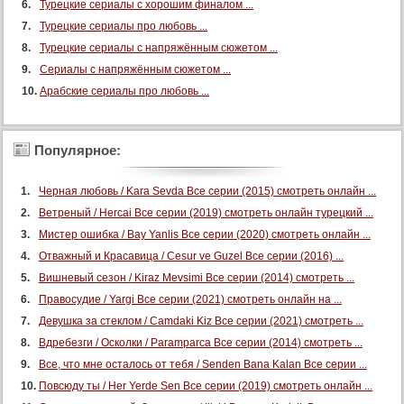
Турецкие сериалы с хорошим финалом ...
Турецкие сериалы про любовь ...
Турецкие сериалы с напряжённым сюжетом ...
Сериалы с напряжённым сюжетом ...
Арабские сериалы про любовь ...
Популярное:
Черная любовь / Kara Sevda Все серии (2015) смотреть онлайн ...
Ветреный / Hercai Все серии (2019) смотреть онлайн турецкий ...
Мистер ошибка / Bay Yanlis Все серии (2020) смотреть онлайн ...
Отважный и Красавица / Cesur ve Guzel Все серии (2016) ...
Вишневый сезон / Kiraz Mevsimi Все серии (2014) смотреть ...
Правосудие / Yargi Все серии (2021) смотреть онлайн на ...
Девушка за стеклом / Camdaki Kiz Все серии (2021) смотреть ...
Вдребезги / Осколки / Paramparca Все серии (2014) смотреть ...
Все, что мне осталось от тебя / Senden Bana Kalan Все серии ...
Повсюду ты / Her Yerde Sen Все серии (2019) смотреть онлайн ...