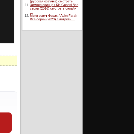
(русская озвучка) смотреть ...
Зимнее солнце / Kis Gunesi Все
серии (2016) смотреть онлайн
...
Меня зовут Фарах / Adim Farah
Все серии (2023) смотреть ...
и