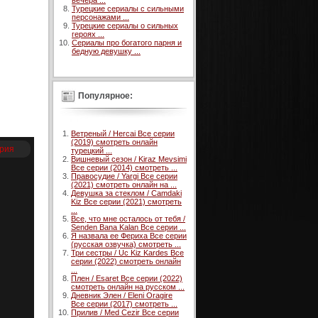
вечера ...
Турецкие сериалы с сильными
персонажами ...
Турецкие сериалы о сильных
героях ...
Сериалы про богатого парня и
бедную девушку ...
Популярное:
Ветреный / Hercai Все серии
(2019) смотреть онлайн
ерия
турецкий ...
Вишневый сезон / Kiraz Mevsimi
Все серии (2014) смотреть ...
Правосудие / Yargi Все серии
(2021) смотреть онлайн на ...
Девушка за стеклом / Camdaki
Kiz Все серии (2021) смотреть
...
Все, что мне осталось от тебя /
Senden Bana Kalan Все серии ...
Я назвала ее Фериха Все серии
(русская озвучка) смотреть ...
Три сестры / Uc Kiz Kardes Все
серии (2022) смотреть онлайн
...
Плен / Esaret Все серии (2022)
смотреть онлайн на русском ...
Дневник Элен / Eleni Oragire
Все серии (2017) смотреть ...
Прилив / Med Cezir Все серии