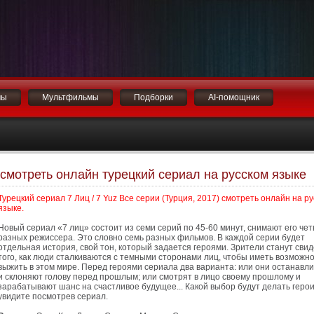
мы
Мультфильмы
Подборки
AI-помощник
) смотреть онлайн турецкий сериал на русском языке
Турецкий сериал 7 Лиц / 7 Yuz Все серии (Турция, 2017) смотреть онлайн на р
языке.
Новый сериал «7 лиц» состоит из семи серий по 45-60 минут, снимают его че
разных режиссера. Это словно семь разных фильмов. В каждой серии будет
отдельная история, свой тон, который задается героями. Зрители станут сви
того, как люди сталкиваются с темными сторонами лиц, чтобы иметь возможн
выжить в этом мире. Перед героями сериала два варианта: или они останавл
и склоняют голову перед прошлым; или смотрят в лицо своему прошлому и
зарабатывают шанс на счастливое будущее... Какой выбор будут делать геро
увидите посмотрев сериал.