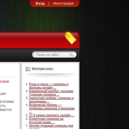
Вход
|
Регистрация
Интересное:
усском
Розы и грехи — сериалы и
фильмы онлайн ...
Клюквенный шербет: похожие
тыре
турецкие сериалы ...
Запретная любовь: сериалы и
детелями
мелодрамы ...
Возможная любовь —
ость
подборка сериалов и фильмов
иваются
...
17 9 серия смотреть онлайн ...
и
Египетские сериалы на
русском языке ...
Летние турецкие сериалы для