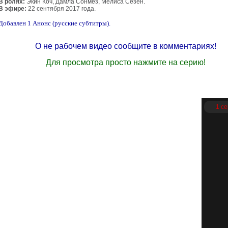
В ролях:
Экин Коч, Дамла Сонмез, Мелиса Сезен.
В эфире:
22 сентября 2017 года.
Добавлен 1 Анонс (русские субтитры).
О не рабочем видео сообщите в комментариях!
Для просмотра просто нажмите на серию!
1 с