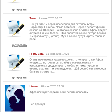
цитировать
Тома
2 июня 2026 10:57
Пишут, что 17 серия последняя для актрисы Афры
Сарачоглу. Ее герой Чагла погибнет. Сериал делает финал
сезона на 18 серии. Во втором сезоне в замен Афры придет
актриса Синем Кобаль . Она является женой актера Кенана
Имирзалиоглу (Догана). Муж с женой будут играть главные
роли.
цитировать
Гость Lina
31 мая 2026 14:26
Опять начинается какая-то хрень….. не просто так Афра
уходит….. вот эти игры и забавы маниакальных и
извращенных уродов просто любимая тема турков, и
честно сказать, так они надоели…..(16 серия) нет интереса
больше смотреть….
цитировать
Linaaa
20 мая 2026 17:00
Афра покидает сериал, если верить новостям
--------------------
Всё пройдёт..